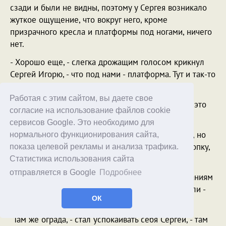
сзади и были не видны, поэтому у Сергея возникало
жуткое ощущение, что вокруг него, кроме
призрачного кресла и платформы под ногами, ничего
нет.
- Хорошо еще, - слегка дрожащим голосом крикнул
Сергей Игорю, - что под нами - платформа. Тут и так-то
страшно.
Работая с этим сайтом, вы даете свое
- Да, - крикнул в ответ Игорь, подмигивая Кире, - это
согласие на использование файлов cookie
утешает.
сервисов Google. Это необходимо для
Сергею очень не понравилось это подмигивание, но
нормального функционирования сайта,
деваться было уже некуда - служитель нажал кнопку,
показа целевой рекламы и анализа трафика.
и сверху что-то загудело.
Статистика использования сайта
отправляется в Google
Подробнее
Стрела крана стала двигаться, но, вопреки ожиданиям
Сергея, платформы с креслами крутиться не стали -
ОК
они просто ехали к краю площадки.
"Там же ограда, - стал успокаивать себя Сергей, - там