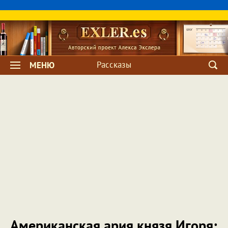
Рассказы
МЕНЮ
Американская ария князя Игоря: