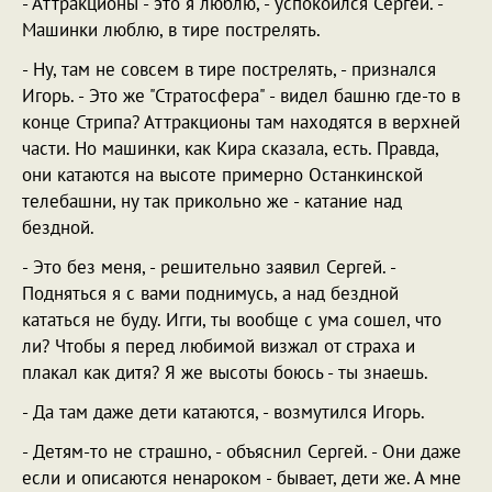
- Аттракционы - это я люблю, - успокоился Сергей. -
Машинки люблю, в тире пострелять.
- Ну, там не совсем в тире пострелять, - признался
Игорь. - Это же "Стратосфера" - видел башню где-то в
конце Стрипа? Аттракционы там находятся в верхней
части. Но машинки, как Кира сказала, есть. Правда,
они катаются на высоте примерно Останкинской
телебашни, ну так прикольно же - катание над
бездной.
- Это без меня, - решительно заявил Сергей. -
Подняться я с вами поднимусь, а над бездной
кататься не буду. Игги, ты вообще с ума сошел, что
ли? Чтобы я перед любимой визжал от страха и
плакал как дитя? Я же высоты боюсь - ты знаешь.
- Да там даже дети катаются, - возмутился Игорь.
- Детям-то не страшно, - объяснил Сергей. - Они даже
если и описаются ненароком - бывает, дети же. А мне