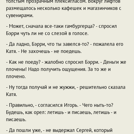
толстым прозрачным плексигласом. Вокруг лифтов
размещалось несколько кафешек и магазинчиков с
сувенирами.
- Может, сначала все-таки гамбургерца? - спросил
Бэрри чуть ли не со слезой в голосе.
- Да ладно, Бэрри, что ты завелся-то? - пожалела его
Катя. - Не захочешь - не поедешь.
- Как не поеду? - жалобно спросил Бэрри. - Деньги же
плочены! Надо получить ощущения. За то же и
плочено.
- Ну тогда получай и не жужжи, - решительно сказала
Катя.
- Правильно, - согласился Игорь. - Чего ныть-то?
Будешь, как орел: летишь - и писаешь, летишь - и
писаешь.
- Да пошли уже, - не выдержал Сергей, который