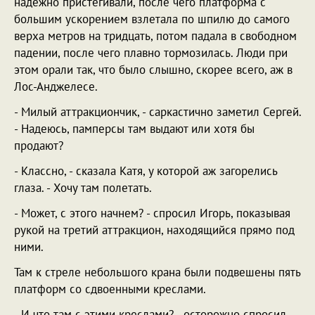
надежно пристегивали, после чего платформа с
большим ускорением взлетала по шпилю до самого
верха метров на тридцать, потом падала в свободном
падении, после чего плавно тормозилась. Люди при
этом орали так, что было слышно, скорее всего, аж в
Лос-Анджелесе.
- Милый аттракциончик, - саркастично заметил Сергей.
- Надеюсь, памперсы там выдают или хотя бы
продают?
- Классно, - сказала Катя, у которой аж загорелись
глаза. - Хочу там полетать.
- Может, с этого начнем? - спросил Игорь, показывая
рукой на третий аттракцион, находящийся прямо под
ними.
Там к стреле небольшого крана были подвешены пять
платформ со сдвоенными креслами.
- И что там с этими креслами? - осторожно спросил