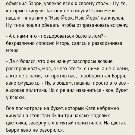
объяснил Бэрри, увлекая всех к своему столу. - Ну, те,
которые сгинули. Так они не сгинули! Сами меня
нашли - я на них у "Нью-Йорк, Нью-Йорк" наткнулся.
Ну, типа пошли обедать, чтобы отпраздновать встречу.
- А с нами что - поздороваться было в лом? -
безразлично спросил Игорь, садясь и разворачивая
меню.
- Да я боялся, что они начнут расспросы всякие
расспрашивать, мол, а чего это ты с ними, а не с нами,
а кто не с нами, тот против нас, - пробормотал Бэрри,
явно смущаясь. - Ну, в общем, пацаны, просто это все -
высокая политика. Но я решил извиниться - вон, букет
у Ксюхи.
Все посмотрели на букет, который Катя небрежно
кинула на стол: там были три чахлых садовых
цветочка, завернутых в мятый полиэтилен. На цветах
Бэрри явно не разорился.