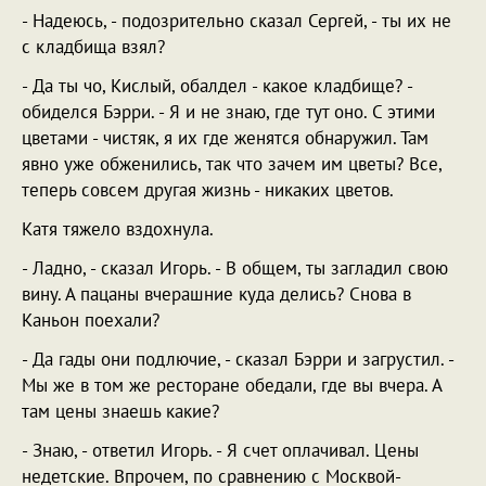
- Надеюсь, - подозрительно сказал Сергей, - ты их не
с кладбища взял?
- Да ты чо, Кислый, обалдел - какое кладбище? -
обиделся Бэрри. - Я и не знаю, где тут оно. С этими
цветами - чистяк, я их где женятся обнаружил. Там
явно уже обженились, так что зачем им цветы? Все,
теперь совсем другая жизнь - никаких цветов.
Катя тяжело вздохнула.
- Ладно, - сказал Игорь. - В общем, ты загладил свою
вину. А пацаны вчерашние куда делись? Снова в
Каньон поехали?
- Да гады они подлючие, - сказал Бэрри и загрустил. -
Мы же в том же ресторане обедали, где вы вчера. А
там цены знаешь какие?
- Знаю, - ответил Игорь. - Я счет оплачивал. Цены
недетские. Впрочем, по сравнению с Москвой-