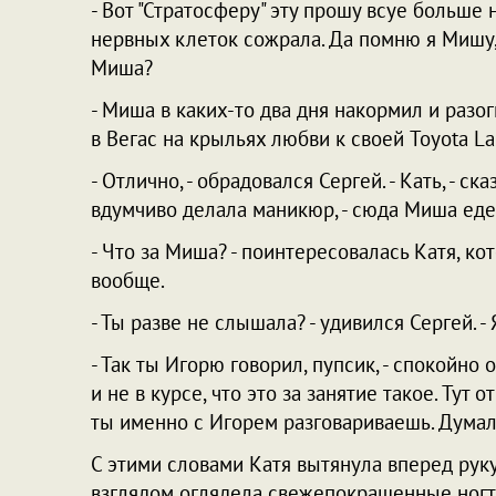
- Вот "Стратосферу" эту прошу всуе больше н
нервных клеток сожрала. Да помню я Мишу,
Миша?
- Миша в каких-то два дня накормил и разог
в Вегас на крыльях любви к своей Toyota Lan
- Отлично, - обрадовался Сергей. - Кать, - с
вдумчиво делала маникюр, - сюда Миша еде
- Что за Миша? - поинтересовалась Катя, кот
вообще.
- Ты разве не слышала? - удивился Сергей. -
- Так ты Игорю говорил, пупсик, - спокойно о
и не в курсе, что это за занятие такое. Тут 
ты именно с Игорем разговариваешь. Думала
С этими словами Катя вытянула вперед рук
взглядом оглядела свежепокрашенные ногт