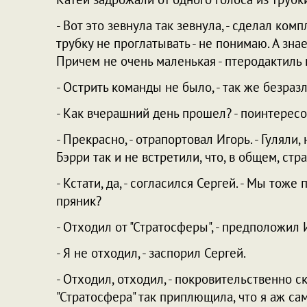
- Вот это зевнула так зевнула, - сделал ком
трубку не проглатывать - не понимаю. А знае
Причем не очень маленькая - птеродактиль 
- Острить команды не было, - так же безразл
- Как вчерашний день прошел? - поинтересо
- Прекрасно, - отрапортовал Игорь. - Гулял
Бэрри так и не встретили, что, в общем, стр
- Кстати, да, - согласился Сергей. - Мы тож
пряник?
- Отходил от "Стратосферы", - предположил Иг
- Я не отходил, - заспорил Сергей.
- Отходил, отходил, - покровительственно с
"Стратосфера" так приплющила, что я аж сам