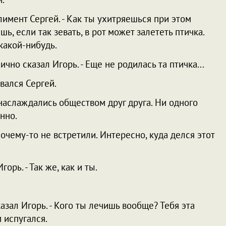
плимент Сергей. - Как ты ухитряешься при этом
шь, если так зевать, в рот может залететь птичка.
какой-нибудь.
ично сказал Игорь. - Еще не родилась та птичка...
вался Сергей.
и, наслаждались обществом друг друга. Ни одного
анно.
е почему-то не встретили. Интересно, куда делся этот
орь. - Так же, как и ты.
казал Игорь. - Кого ты лечишь вообще? Тебя эта
 испугался.