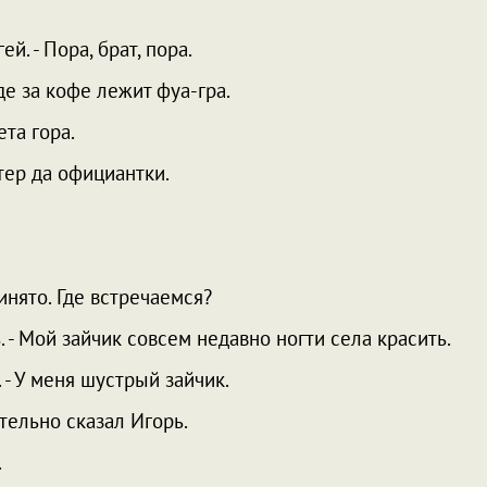
ей. - Пора, брат, пора.
где за кофе лежит фуа-гра.
ета гора.
ветер да официантки.
ринято. Где встречаемся?
ь. - Мой зайчик совсем недавно ногти села красить.
. - У меня шустрый зайчик.
ательно сказал Игорь.
.