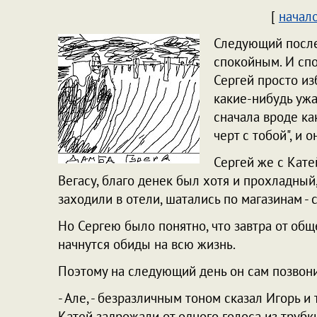
[
начал
Следующий после
спокойным. И спо
Сергей просто изб
какие-нибудь ужа
сначала вроде ка
черт с тобой", и 
Сергей же с Кате
Вегасу, благо денек был хотя и прохладный,
заходили в отели, шатались по магазинам - 
Но Сергею было понятно, что завтра от общ
начнутся обиды на всю жизнь.
Поэтому на следующий день он сам позвонил
- Але, - безразличным тоном сказал Игорь и 
Катей задрожали от одного голоса из трубк