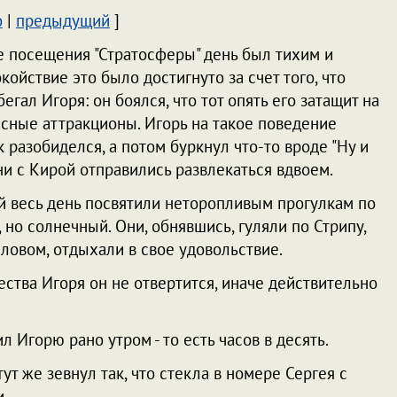
о
|
предыдущий
]
 посещения "Стратосферы" день был тихим и
койствие это было достигнуто за счет того, что
егал Игоря: он боялся, что тот опять его затащит на
сные аттракционы. Игорь на такое поведение
к разобиделся, а потом буркнул что-то вроде "Ну и
они с Кирой отправились развлекаться вдвоем.
й весь день посвятили неторопливым прогулкам по
 но солнечный. Они, обнявшись, гуляли по Стрипу,
словом, отдыхали в свое удовольствие.
ества Игоря он не отвертится, иначе действительно
 Игорю рано утром - то есть часов в десять.
тут же зевнул так, что стекла в номере Сергея с
и.