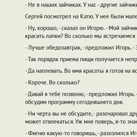
- Не в наших зайчиках. У нас - другие зайч
Сергей посмотрел на Катю. У нее были мал
- Ну, хорошо, - сказал он Игорю. - Мой зайч
красить лапки? Во сколько мы встречаемся н
- Лучше обедозавтрак, - предложил Игорь. - 
- Так порядок приема пищи получается неп
- Да наплевать. Во имя красоты я готов на вс
- Короче. Во сколько?
- Давай я тебе позвоню, - предложил Игорь. 
обсудим программу сегодняшнего дня.
- Ни черта вы не обсудите, - разочаровал др
может отвлекаться. Уж мне поверь, я-то зн
- Фигню какую-то говоришь, - разозлился Иг