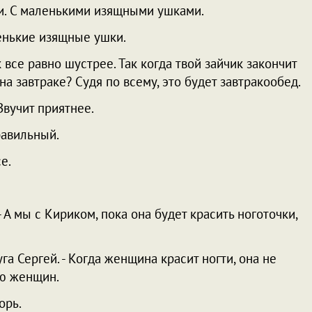
ики. С маленькими изящными ушками.
енькие изящные ушки.
ик все равно шустрее. Так когда твой зайчик закончит
а завтраке? Судя по всему, это будет завтракообед.
Звучит приятнее.
равильный.
е.
- А мы с Кириком, пока она будет красить ноготочки,
уга Сергей. - Когда женщина красит ногти, она не
аю женщин.
орь.