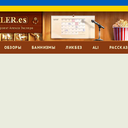
роект Алекса Экслера
ОБЗОРЫ
БАННИЗМЫ
ЛИКБЕЗ
ALI
РАССКА