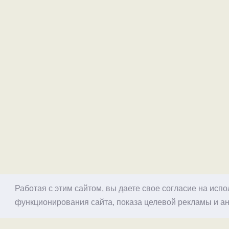
Работая с этим сайтом, вы даете свое согласие на исп
функционирования сайта, показа целевой рекламы и ан
© 1998–2026 Alex Exler