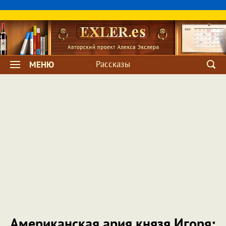
Рассказы
МЕНЮ
Американская ария князя Игоря: