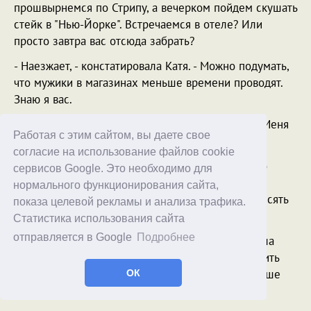
прошвырнемся по Стрипу, а вечерком пойдем скушать
стейк в "Нью-Йорке". Встречаемся в отеле? Или
просто завтра вас отсюда забрать?
- Наезжает, - констатировала Катя. - Можно подумать,
что мужики в магазинах меньше времени проводят.
Знаю я вас.
- Действительно, - поддержал подругу Сергей. - Меня
Работая с этим сайтом, вы даете свое
только запусти в магазин электроники...
согласие на использование файлов cookie
- Ну да, - саркастично сказал Игорь. - Тебя только
сервисов Google. Это необходимо для
запусти. Ты тут же на все деньги накупишь
нормального функционирования сайта,
электронного барахла и уйдешь оттуда через десять
показа целевой рекламы и анализа трафика.
минут. А то я не видел этой картины никогда...
Статистика использования сайта
отправляется в Google
Подробнее
- Я же сказала - на секундочку, - кротко повторила
Кира. - Так что через час вполне можете подходить
сюда. А, нет, тут же рядом еще Manolo. Тогда лучше
ОК
через два.