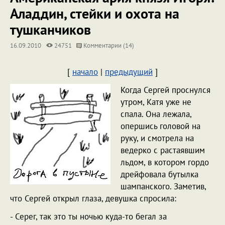
Аладдин, стейки и охота на
тушканчиков
16.09.2010
24751
Комментарии (14)
[
начало
|
предыдущий
]
Когда Сергей проснулся
утром, Катя уже не
спала. Она лежала,
опершись головой на
руку, и смотрела на
ведерко с растаявшим
льдом, в котором гордо
дрейфовала бутылка
шампанского. Заметив,
что Сергей открыл глаза, девушка спросила:
- Серег, так это ты ночью куда-то бегал за