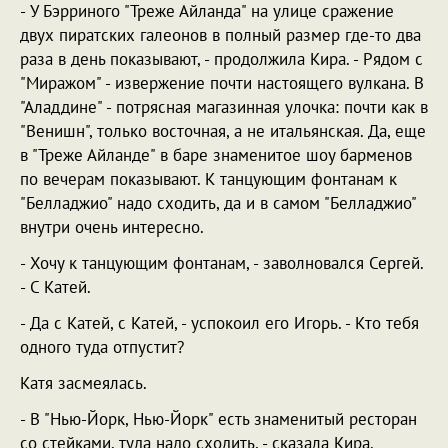
- У Бэрриного "Треже Айланда" на улице сражение
двух пиратских галеонов в полный размер где-то два
раза в день показывают, - продолжила Кира. - Рядом с
"Миражом" - извержение почти настоящего вулкана. В
"Аладдине" - потрясная магазинная улочка: почти как в
"Венишн", только восточная, а не итальянская. Да, еще
в "Треже Айланде" в баре знаменитое шоу барменов
по вечерам показывают. К танцующим фонтанам к
"Белладжио" надо сходить, да и в самом "Белладжио"
внутри очень интересно.
- Хочу к танцующим фонтанам, - заволновался Сергей.
- С Катей.
- Да с Катей, с Катей, - успокоил его Игорь. - Кто тебя
одного туда отпустит?
Катя засмеялась.
- В "Нью-Йорк, Нью-Йорк" есть знаменитый ресторан
со стейками, туда надо сходить, - сказала Кира.