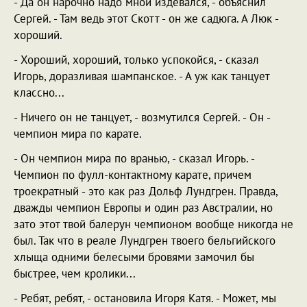
- Да он нарочно надо мной издевался, - объяснил
Сергей. - Там ведь этот Скотт - он же садюга. А Люк -
хороший.
- Хороший, хороший, только успокойся, - сказал
Игорь, доразливая шампанское. - А уж как танцует
классно...
- Ничего он не танцует, - возмутился Сергей. - Он -
чемпион мира по карате.
- Он чемпион мира по вранью, - сказал Игорь. -
Чемпион по фулл-контактному карате, причем
троекратный - это как раз Дольф Лундгрен. Правда,
дважды чемпион Европы и один раз Австралии, но
зато этот твой балерун чемпионом вообще никогда не
был. Так что в реале Лундгрен твоего бельгийского
хлыща одними белесыми бровями замочил бы
быстрее, чем кролики...
- Ребят, ребят, - остановила Игоря Катя. - Может, мы