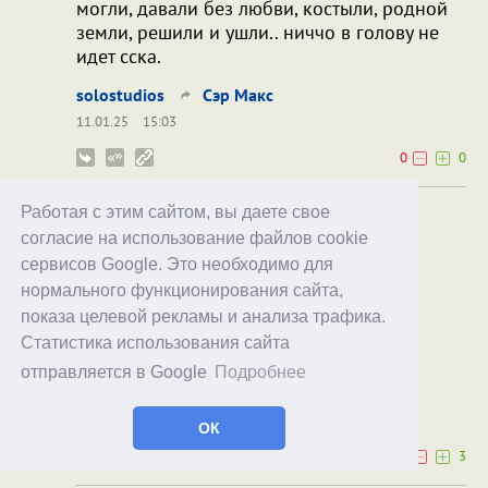
могли, давали без любви, костыли, родной
земли, решили и ушли.. ниччо в голову не
идет сска.
solostudios
Сэр Макс
11.01.25
15:03
0
0
Работая с этим сайтом, вы даете свое
российские рубли...
согласие на использование файлов cookie
С другом мы пошли к путанам,
сервисов Google. Это необходимо для
Там сказали: — от винта! — нам.
нормального функционирования сайта,
— За бумажные рубли
показа целевой рекламы и анализа трафика.
Вы бы жен своих могли.
Статистика использования сайта
- И. Иртеньев, 1989
отправляется в Google
Подробнее
aldor
Сэр Макс
11.01.25
19:24
ОК
0
3