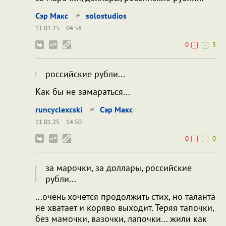
Сэр Макс
solostudios
11.01.25
04:58
0
3
российские рубли...
Как бы не замараться...
runcyclexcski
Сэр Макс
11.01.25
14:50
0
0
за марочки, за доллары, российские
рубли...
...очень хочется продолжить стих, но таланта
не хватает и коряво выходит. Теряя тапочки,
без мамочки, вазочки, лапочки... жили как