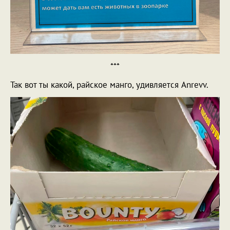
***
Так вот ты какой, райское манго, удивляется Anrevv.