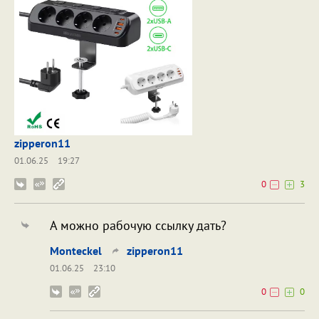
zipperon11
01.06.25
19:27
0
3
А можно рабочую ссылку дать?
Monteckel
zipperon11
01.06.25
23:10
0
0