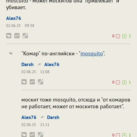
moscuito - может москитов она "привлекает" и
убивает.
Alex76
02.06.25
09:38
0
2
"Комар" по-английски - "
mosquito
".
Darsh
Alex76
02.06.25
11:08
0
1
москит тоже mosquito, отсюда и "от комаров
не работает, может от москитов работает".
Alex76
Darsh
02.06.25
11:11
0
1