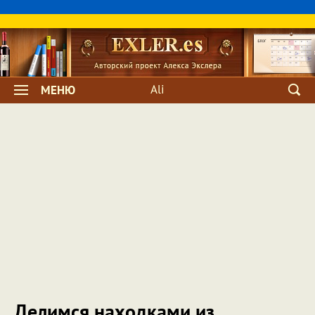
Ali
МЕНЮ
Делимся находками из