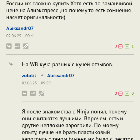
России их сложно купить.Хотя есть по заманчивой
цене на Алиэкспресс ,но почему то есть сомнения
насчет оригинальности)
Aleksandr07
02.06.25
00:41
0
1
На WB куча разных с кучей отзывов.
zolotit
Aleksandr07
02.06.25
09:59
0
0
Я после знакомства с Ninja понял, почему
они считаются лучшими. Впрочем, есть и
другие неплохие аэрогрили. По моему
опыту, лучше не брать пластиковый
аэрогриль с тэном (у меня их было с десяток