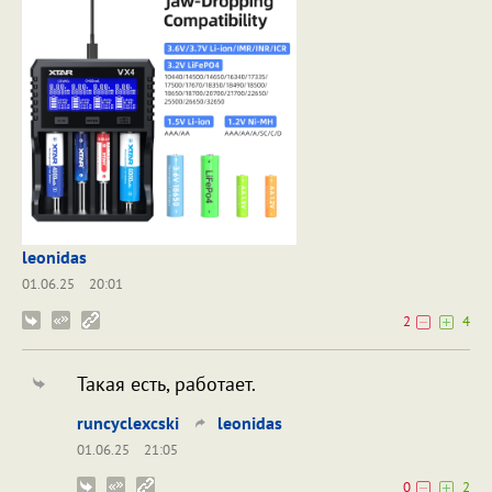
leonidas
01.06.25
20:01
2
4
Такая есть, работает.
runcyclexcski
leonidas
01.06.25
21:05
0
2