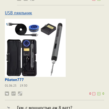
USB пяяльник
Piloton777
01.06.25
19:30
0
0
Гхм, с мощностью аж 8 ватт?