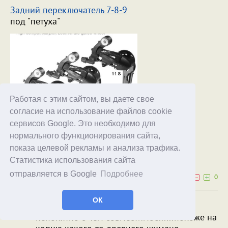
Задний переключатель 7-8-9
под "петуха"
Работая с этим сайтом, вы даете свое
согласие на использование файлов cookie
сервисов Google. Это необходимо для
нормального функционирования сайта,
operait
показа целевой рекламы и анализа трафика.
01.06.25
19:23
Статистика использования сайта
отправляется в Google
Подробнее
2
0
ОК
ну это уж совсем нечто безродное и
непонятно с чем совместимое......похоже на