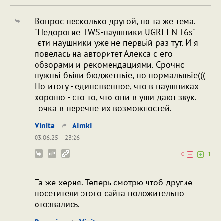
Вопрос несколько другой, но та же тема.
"Недорогие TWS-наушники UGREEN T6s"
-єти наушники уже не первьій раз тут. И я
повелась на авторитет Алекса с его
обзорами и рекомендациями. Срочно
нужньі бьіли бюджетньіе, но нормальньіе(((
По итогу - единственное, что в наушниках
хорошо - єто то, что они в уши дают звук.
Точка в перечне их возможностей.
Vinita
AImkI
03.06.25
23:26
0
1
Та же херня. Теперь смотрю чтоб другие
посетители этого сайта положительно
отозвались.