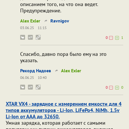
описанием того, на что она ведет.
Предупреждение.
Alex Exler
Ravnigov
03.06.25
11:15
0
1
Спасибо, давно пора было ему на это
указать.
Рекорд Надоев
Alex Exler
06.06.25
10:40
0
0
XTAR VX4 - зарядное с измерением емкости для 4
типов аккумуляторов - Li-Ion, LiFePo4, NiMh, 1.5v
Li-Ion от ААА до 32650.
Умная зарядка, которая работает с самыми