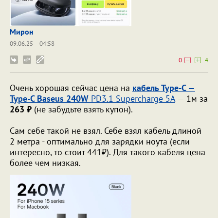
Мирон
09.06.25
04:58
0
4
Очень хорошая сейчас цена на
кабель Type-C —
Type-C Baseus 240W
PD3.1 Supercharge 5A
— 1м за
263 ₽
(не забудьте взять купон).
Сам себе такой не взял. Себе взял кабель длиной
2 метра - оптимально для зарядки ноута (если
интересно, то стоит 441₽). Для такого кабеля цена
более чем низкая.