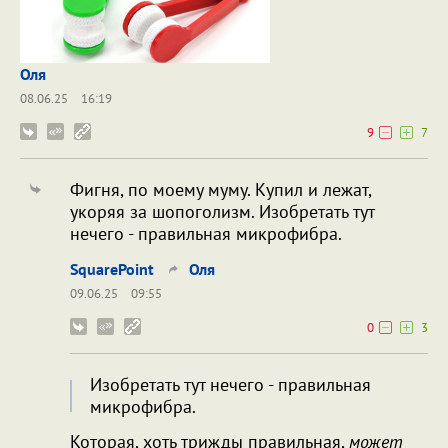
Оля
08.06.25
16:19
9
7
Фигня, по моему муму. Купил и лежат,
укоряя за шопоголизм. Изобретать тут
нечего - правильная микрофибра.
SquarePoint
Оля
09.06.25
09:55
0
3
Изобретать тут нечего - правильная
микрофибра.
Которая, хоть трижды правильная,
может