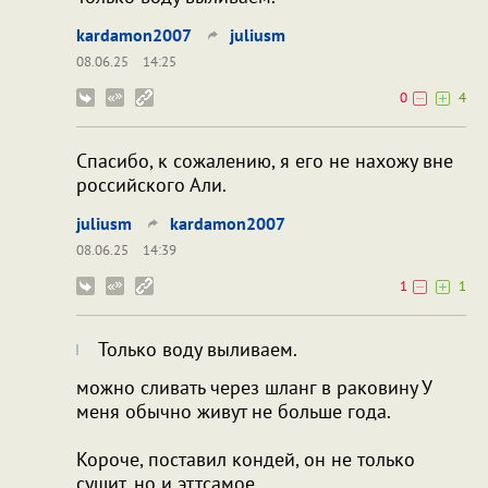
kardamon2007
juliusm
08.06.25
14:25
0
4
Спасибо, к сожалению, я его не нахожу вне
российского Али.
juliusm
kardamon2007
08.06.25
14:39
1
1
Только воду выливаем.
можно сливать через шланг в раковину У
меня обычно живут не больше года.
Короче, поставил кондей, он не только
сушит, но и эттсамое.