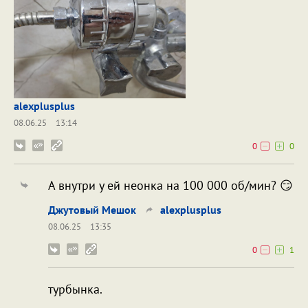
alexplusplus
08.06.25
13:14
0
0
А внутри у ей неонка на 100 000 об/мин? 😏
Джутовый Мешок
alexplusplus
08.06.25
13:35
0
1
турбынка.