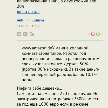
по зображенню знайшо deye схожий але
20л
лінка на алі
onk
juliusm
11.06.25
11:55
0
0
www.amazon.deУ меня в холодной
комнате стоял такой. Работал год
непрерывно и сливал в раковину, потом
сдох, купил такой же. Держал 50%
(против 90% исходных). За такие деньги
год непрерывной работы, бачок 10Л --
норм.
Нифига себе дешевка...
Сам стоит на амазоне 250 евро - ну, ок. Но
электричества он потребляет 380Вт, то есть
за год еще 1000 евро если в режиме