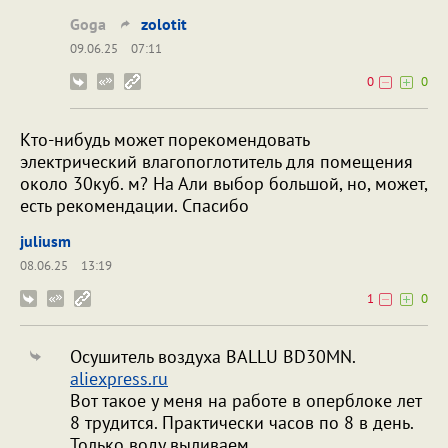
Goga
zolotit
09.06.25
07:11
0
0
Кто-нибудь может порекомендовать
электрический влагопоглотитель для помещения
около 30куб. м? На Али выбор большой, но, может,
есть рекомендации. Спасибо
juliusm
08.06.25
13:19
1
0
Осушитель воздуха BALLU BD30MN.
aliexpress.ru
Вот такое у меня на работе в оперблоке лет
8 трудится. Практически часов по 8 в день.
Только воду выливаем.