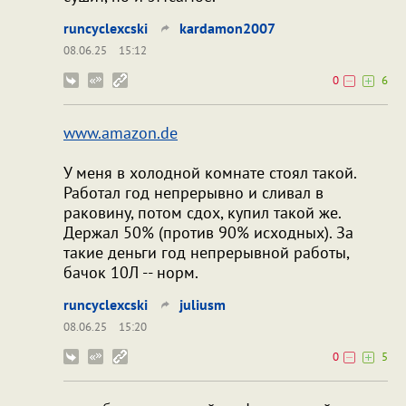
runcyclexcski
kardamon2007
08.06.25
15:12
0
6
www.amazon.de
У меня в холодной комнате стоял такой.
Работал год непрерывно и сливал в
раковину, потом сдох, купил такой же.
Держал 50% (против 90% исходных). За
такие деньги год непрерывной работы,
бачок 10Л -- норм.
runcyclexcski
juliusm
08.06.25
15:20
0
5