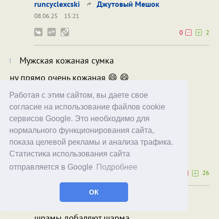
runcyclexcski
Джутовый Мешок
08.06.25
15:21
0
2
Мужская кожаная сумка
ну прямо очень кожаная 😄 😄
Работая с этим сайтом, вы даете свое
согласие на использование файлов cookie
сервисов Google. Это необходимо для
нормального функционирования сайта,
показа целевой рекламы и анализа трафика.
Hastur
Статистика использования сайта
08.06.25
11:49
отправляется в Google
Подробнее
0
26
ОК
царапины добавляют шарма.
шрамы добаляют шарма.