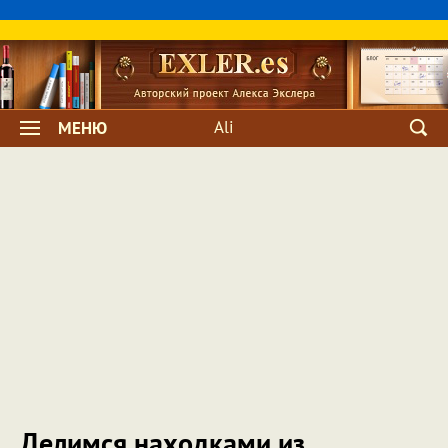
Ali
МЕНЮ
Делимся находками из