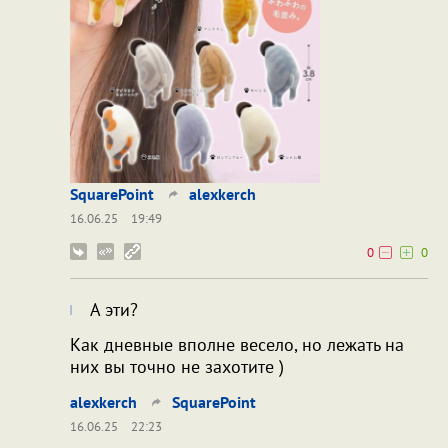
SquarePoint
alexkerch
16.06.25
19:49
0
0
А эти?
Как дневные вполне весело, но лежать на
них вы точно не захотите )
alexkerch
SquarePoint
16.06.25
22:23