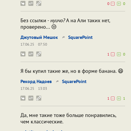
0
0
Без ссылки -
нуичо?
А на Али таких нет,
проверено... 😒
Джутовый Мешок
SquarePoint
17.06.25
07:50
1
0
Я бы купил такие же, но в форме банана. 😄
Рекорд Надоев
SquarePoint
17.06.25
13:03
1
1
Да, мне такие тоже больше понравились,
чем классические.