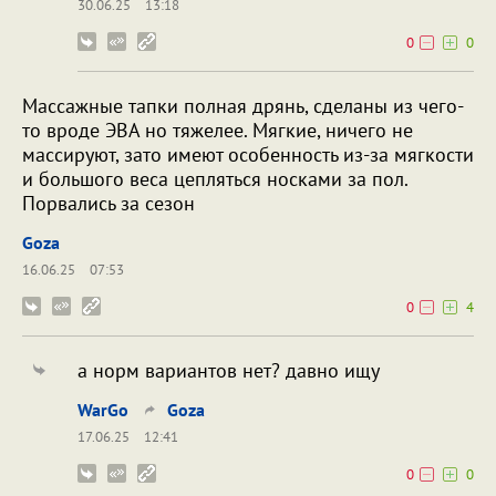
30.06.25
13:18
0
0
Массажные тапки полная дрянь, сделаны из чего-
то вроде ЭВА но тяжелее. Мягкие, ничего не
массируют, зато имеют особенность из-за мягкости
и большого веса цепляться носками за пол.
Порвались за сезон
Goza
16.06.25
07:53
0
4
а норм вариантов нет? давно ищу
WarGo
Goza
17.06.25
12:41
0
0