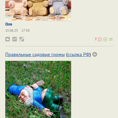
Оля
15.06.25
17:50
7
11
Правильные садовые гномы
(
ссылка РФ
) 🙂