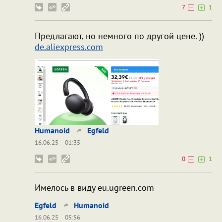
7
1
Предлагают, но немного по другой цене. ))
de.aliexpress.com
Humanoid
Egfeld
16.06.25
01:35
0
1
Имелось в виду eu.ugreen.com
Egfeld
Humanoid
16.06.25
05:56