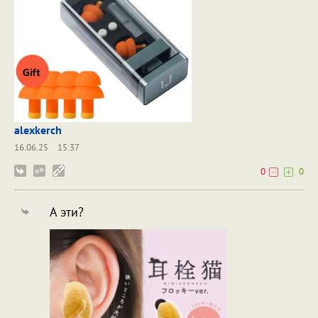
alexkerch
16.06.25
15:37
0
0
А эти?