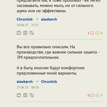
предлагаете Вы, я тоже пробовал - их легко
засовывать, можно мыть, но от сильного
шума они не эффективны.
Chruntick
alexkerch
20.06.25
15:37
1
0
Вы все правильно описали. На
производстве, где важнее сильная зашита -
3M предпочтительнее.
А в быту, многим будут комфортнее
предложенные мной варианты.
alexkerch
Chruntick
23.06.25
08:18
0
0