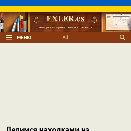
Ali
МЕНЮ
Делимся находками из