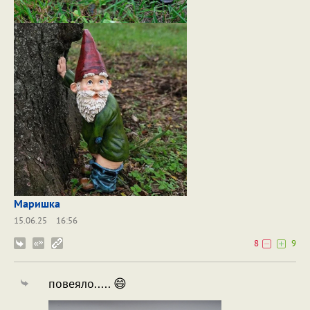
Маришка
15.06.25
16:56
8
9
повеяло..... 😄