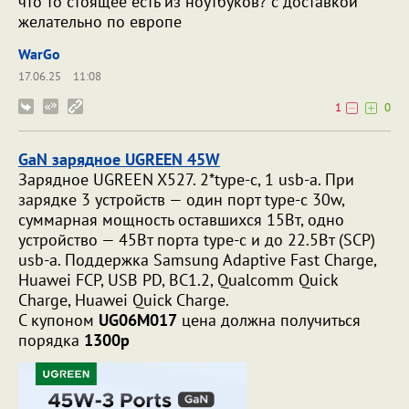
что то стоящее есть из ноутбуков? с доставкой
желательно по европе
WarGo
17.06.25
11:08
1
0
GaN зарядное UGREEN 45W
Зарядное UGREEN X527. 2*type-c, 1 usb-a. При
зарядке 3 устройств — один порт type-c 30w,
суммарная мощность оставшихся 15Вт, одно
устройство — 45Вт порта type-c и до 22.5Вт (SCP)
usb-a. Поддержка Samsung Adaptive Fast Charge,
Huawei FCP, USB PD, BC1.2, Qualcomm Quick
Charge, Huawei Quick Charge.
С купоном
UG06M017
цена должна получиться
порядка
1300р