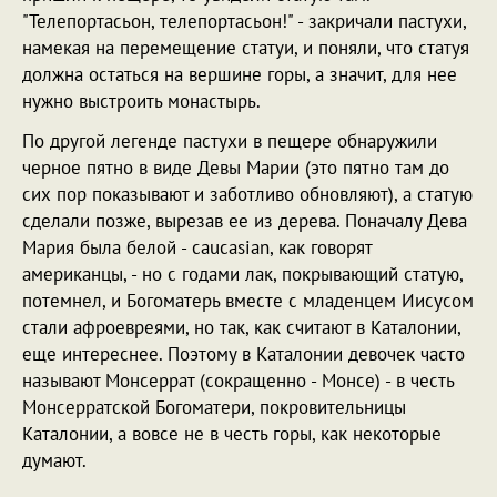
"Телепортасьон, телепортасьон!" - закричали пастухи,
намекая на перемещение статуи, и поняли, что статуя
должна остаться на вершине горы, а значит, для нее
нужно выстроить монастырь.
По другой легенде пастухи в пещере обнаружили
черное пятно в виде Девы Марии (это пятно там до
сих пор показывают и заботливо обновляют), а статую
сделали позже, вырезав ее из дерева. Поначалу Дева
Мария была белой - caucasian, как говорят
американцы, - но с годами лак, покрывающий статую,
потемнел, и Богоматерь вместе с младенцем Иисусом
стали афроевреями, но так, как считают в Каталонии,
еще интереснее. Поэтому в Каталонии девочек часто
называют Монсеррат (сокращенно - Монсе) - в честь
Монсерратской Богоматери, покровительницы
Каталонии, а вовсе не в честь горы, как некоторые
думают.