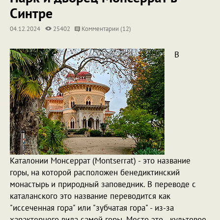
Синтре
04.12.2024
25402
Комментарии (12)
В
Каталонии Монсеррат (Montserrat) - это название
горы, на которой расположен бенедиктинский
монастырь и природный заповедник. В переводе с
каталанского это название переводится как
"иссеченная гора" или "зубчатая гора" - из-за
характерного вида самой горы. Место это - культовое,