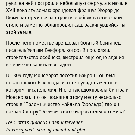
руки, на ней построили небольшую ферму, а в начале
XVII века эту землю арендовал француз Жерар де
Вижм, который начал строить особняк в готическом
стиле и заметно облагородил сад, раскинувшийся на
этой земле.
После него поместье арендовал богатый британец -
писатель Уильям Бэкфорд, который продолжил
строительство особняка, выстроил еще одно здание
и серьезно занимался садом.
В 1809 году Монсеррат посетил Байрон - он был
поклонником Бэкфорда, и хотел увидеть место, в
котором писатель жил. И его так вдохновила Синтра и
Монсеррат, что он посвятил этому месту несколько
строк в "Паломничестве Чайльда Гарольда", где он
назвал Синтру "Эдемом этого очаровательного мира".
Lo! Cintra’s glorious Eden intervenes
In variegated maze of mount and glen.