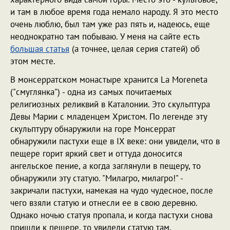
и там в любое время года немало народу. Я это место
очень люблю, был там уже раз пять и, надеюсь, еще
неоднократно там побываю. У меня на сайте есть
большая статья
(а точнее, целая серия статей) об
этом месте.
В монсерратском монастыре хранится La Moreneta
("смуглянка") - одна из самых почитаемых
религиозных реликвий в Каталонии. Это скульптура
Девы Марии с младенцем Христом. По легенде эту
скульптуру обнаружили на горе Монсеррат
обнаружили пастухи еще в IX веке: они увидели, что в
пещере горит яркий свет и оттуда доносится
ангельское пение, а когда заглянули в пещеру, то
обнаружили эту статую. "Милагро, милагро!" -
закричали пастухи, намекая на чудо чудесное, после
чего взяли статую и отнесли ее в свою деревню.
Однако ночью статуя пропала, и когда пастухи снова
пришли к пещере, то увидели статую там.