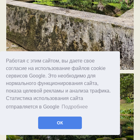
Работая с этим сайтом, вы даете свое
согласие на использование файлов cookie
сервисов Google. Это необходимо для
нормального функционирования сайта,
показа целевой рекламы и анализа трафика.
Статистика использования сайта
отправляется в Google
Подробнее
ОК