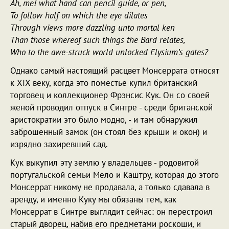
Ah, me! what hand can pencil guide, or pen,
To follow half on which the eye dilates
Through views more dazzling unto mortal ken
Than those whereof such things the Bard relates,
Who to the awe-struck world unlocked Elysium’s gates?
Однако самый настоящий расцвет Монсеррата относят
к XIX веку, когда это поместье купил британский
торговец и коллекционер Фрэнсис Кук. Он со своей
женой проводил отпуск в Синтре - среди британской
аристократии это было модно, - и там обнаружил
заброшенный замок (он стоял без крыши и окон) и
изрядно захиревший сад.
Кук выкупил эту землю у владельцев - родовитой
португальской семьи Мело и Каштру, которая до этого
Монсеррат никому не продавала, а только сдавала в
аренду, и именно Куку мы обязаны тем, как
Монсеррат в Синтре выглядит сейчас: он перестроил
старый дворец, набив его предметами роскоши, и