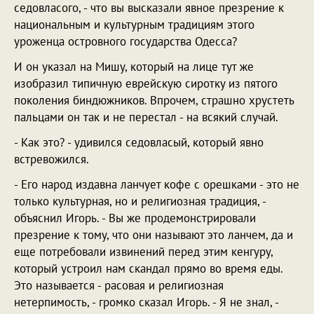
седовласого, - что вы высказали явное презрение к
национальным и культурным традициям этого
уроженца островного государства Одесса?
И он указал на Мишу, который на лице тут же
изобразил типичную еврейскую сиротку из пятого
поколения биндюжников. Впрочем, страшно хрустеть
пальцами он так и не перестал - на всякий случай.
- Как это? - удивился седовласый, который явно
встревожился.
- Его народ издавна ланчует кофе с орешками - это не
только культурная, но и религиозная традиция, -
объяснил Игорь. - Вы же продемонстрировали
презрение к тому, что они называют это ланчем, да и
еще потребовали извинений перед этим кенгуру,
который устроил нам скандал прямо во время еды.
Это называется - расовая и религиозная
нетерпимость, - громко сказал Игорь. - Я не знал, -