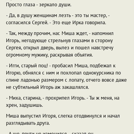
Просто глаза - зеркало души.
- Да, в душу женщинам лезть - это ты мастер, -
согласился Сергей. - Это еще Ирка говорила.
- Так, между прочим, нас Миша ждет, - напомнил
Игорь, негодующе стрельнув глазами в сторону
Сергея, открыл дверь, вылез и пошел навстречу
огромному мужику, раскрывая объятия.
- Игги, старый поц! - пробасил Миша, подбежал к
Игорю, обнялся с ним и похлопал однокурсника по
спине ладонью размером с лопату, отчего вовсе даже
не субтильный Игорь аж закашлялся.
- Миха, старина, - прохрипел Игорь. - Ты ж меня, на
хрен, задушишь.
Миша выпустил Игоря, слегка отодвинулся и начал
разглядывать друга.
- А шо, почти не изменился, - сказал он