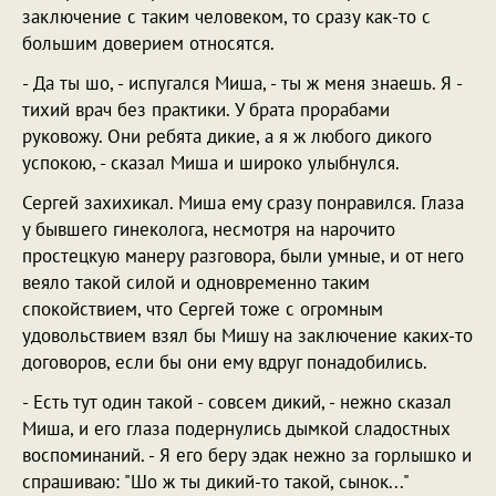
заключение с таким человеком, то сразу как-то с
большим доверием относятся.
- Да ты шо, - испугался Миша, - ты ж меня знаешь. Я -
тихий врач без практики. У брата прорабами
руковожу. Они ребята дикие, а я ж любого дикого
успокою, - сказал Миша и широко улыбнулся.
Сергей захихикал. Миша ему сразу понравился. Глаза
у бывшего гинеколога, несмотря на нарочито
простецкую манеру разговора, были умные, и от него
веяло такой силой и одновременно таким
спокойствием, что Сергей тоже с огромным
удовольствием взял бы Мишу на заключение каких-то
договоров, если бы они ему вдруг понадобились.
- Есть тут один такой - совсем дикий, - нежно сказал
Миша, и его глаза подернулись дымкой сладостных
воспоминаний. - Я его беру эдак нежно за горлышко и
спрашиваю: "Шо ж ты дикий-то такой, сынок..."