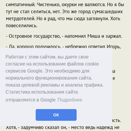
симпатичный. Чистенько, окурки не валяются. Но я бы
тут не стал селиться, нет. Это же город сумасшедших
метрдотелей. Но я рад, что мы сюда заглянули. Хоть
повеселились.
- Островное государство, - напомнил Миша и заржал.
- Да, хорошо получилось, - небрежно ответил Игорь,
стараясь, чтобы его голос звучал неимоверно
Работая с этим сайтом, вы даете свое
скромно, после чего снова отхлебнул кофейку.
согласие на использование файлов cookie
- Эх, - размечтался он, - был бы я тут в конце одна
сервисов Google. Это необходимо для
тысяча восьмисотых. И было бы у меня в кармане
нормального функционирования сайта,
тысяч пять долларов.
показа целевой рекламы и анализа трафика.
Статистика использования сайта
- Ну, - заметила Катя, - для тех времен это была
отправляется в Google
Подробнее
огромная сумма.
- Зато купил бы весь будущий Беверли-Хиллз, -
ОК
объяснил Игорь. - Ну, точнее, центральную его часть.
Хотя, - задумчиво сказал он, - место ведь надежд не