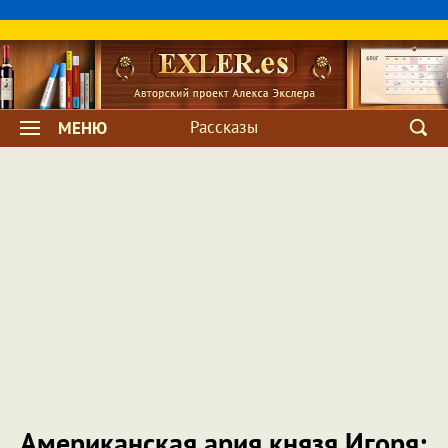
Рассказы
МЕНЮ
Американская ария князя Игоря: