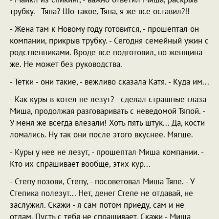
трубку. - Тяпа? Шо такое, Тяпа, я же все оставил?!!
- Жена там к Новому году готовится, - прошептал он
компании, прикрыв трубку. - Сегодня семейный ужин с
родственниками. Вроде все подготовил, но женщина
же. Не может без руководства.
- Тетки - они такие, - вежливо сказала Катя. - Куда им...
- Как куры в котел не лезут? - сделал страшные глаза
Миша, продолжая разговаривать с неведомой Тяпой. -
У меня же всегда влезали! Хоть пять штук... Да, кости
ломались. Ну так они после этого вкуснее. Мягше.
- Куры у нее не лезут, - прошептал Миша компании. -
Кто их спрашивает вообще, этих кур...
- Степу позови, Степу, - посоветовал Миша Тяпе. - У
Степика полезут... Нет, денег Степе не отдавай, не
заслужил. Скажи - я сам потом приеду, сам и не
отдам. Пусть с тебя не спрашивает. Скажи - Миша