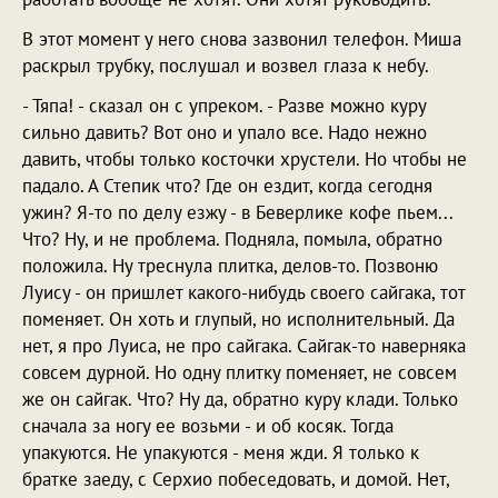
В этот момент у него снова зазвонил телефон. Миша
раскрыл трубку, послушал и возвел глаза к небу.
- Тяпа! - сказал он с упреком. - Разве можно куру
сильно давить? Вот оно и упало все. Надо нежно
давить, чтобы только косточки хрустели. Но чтобы не
падало. А Степик что? Где он ездит, когда сегодня
ужин? Я-то по делу езжу - в Беверлике кофе пьем...
Что? Ну, и не проблема. Подняла, помыла, обратно
положила. Ну треснула плитка, делов-то. Позвоню
Луису - он пришлет какого-нибудь своего сайгака, тот
поменяет. Он хоть и глупый, но исполнительный. Да
нет, я про Луиса, не про сайгака. Сайгак-то наверняка
совсем дурной. Но одну плитку поменяет, не совсем
же он сайгак. Что? Ну да, обратно куру клади. Только
сначала за ногу ее возьми - и об косяк. Тогда
упакуются. Не упакуются - меня жди. Я только к
братке заеду, с Серхио побеседовать, и домой. Нет,