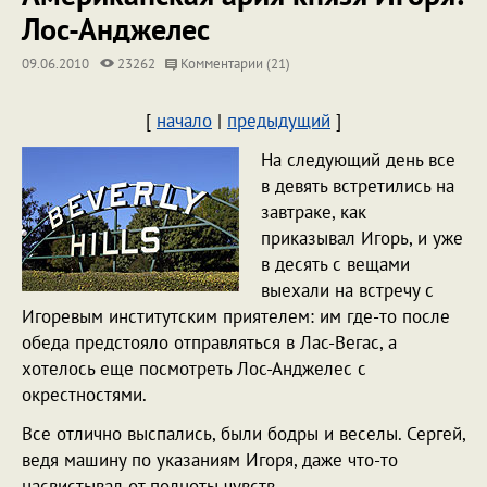
Лос-Анджелес
09.06.2010
23262
Комментарии (21)
[
начало
|
предыдущий
]
На следующий день все
в девять встретились на
завтраке, как
приказывал Игорь, и уже
в десять с вещами
выехали на встречу с
Игоревым институтским приятелем: им где-то после
обеда предстояло отправляться в Лас-Вегас, а
хотелось еще посмотреть Лос-Анджелес с
окрестностями.
Все отлично выспались, были бодры и веселы. Сергей,
ведя машину по указаниям Игоря, даже что-то
насвистывал от полноты чувств.