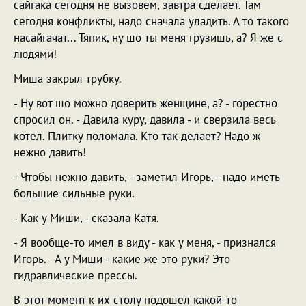
сайгака сегодня не вызовем, завтра сделает. Там
сегодня конфликты, надо сначала уладить. А то такого
насайгачат... Тяпик, ну шо ты меня грузишь, а? Я же с
людями!
Миша закрыл трубку.
- Ну вот шо можно доверить женщине, а? - горестно
спросил он. - Давила куру, давила - и сверзила весь
котел. Плитку поломала. Кто так делает? Надо ж
нежно давить!
- Чтобы нежно давить, - заметил Игорь, - надо иметь
большие сильные руки.
- Как у Миши, - сказала Катя.
- Я вообще-то имел в виду - как у меня, - признался
Игорь. - А у Миши - какие же это руки? Это
гидравлические прессы.
В этот момент к их столу подошел какой-то