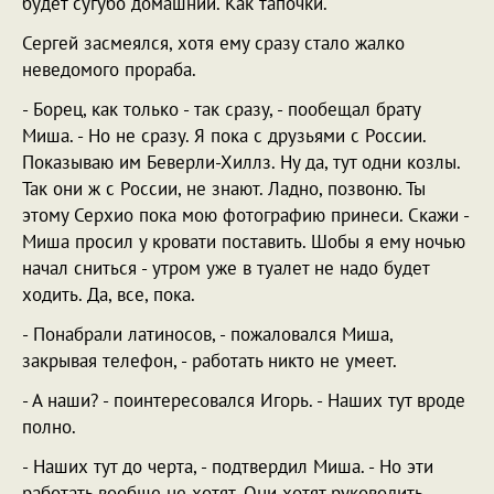
будет сугубо домашний. Как тапочки.
Сергей засмеялся, хотя ему сразу стало жалко
неведомого прораба.
- Борец, как только - так сразу, - пообещал брату
Миша. - Но не сразу. Я пока с друзьями с России.
Показываю им Беверли-Хиллз. Ну да, тут одни козлы.
Так они ж с России, не знают. Ладно, позвоню. Ты
этому Серхио пока мою фотографию принеси. Скажи -
Миша просил у кровати поставить. Шобы я ему ночью
начал сниться - утром уже в туалет не надо будет
ходить. Да, все, пока.
- Понабрали латиносов, - пожаловался Миша,
закрывая телефон, - работать никто не умеет.
- А наши? - поинтересовался Игорь. - Наших тут вроде
полно.
- Наших тут до черта, - подтвердил Миша. - Но эти
работать вообще не хотят. Они хотят руководить.