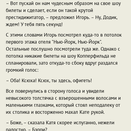
– Вот пускай он нам чудесным образом на свое шоу
билеты и сделает, если он такой крутой
престидижитатор, – предложил Игорь. – Ну, Додик,
ждем! У тебя пять секунд!
С этими словами Игорь посмотрел куда-то в потолок
первого этажа отеля "Нью-Йорк, Нью-Йорк".
Остальные послушно посмотрели туда же. Однако с
потолка никакие билеты на шоу Копперфильда не
спланировали, зато откуда-то сбоку вдруг раздался
громкий голос:
– Оба! Ксюха! Ксюх, ты здесь, офигеть!
Все повернулись в сторону голоса и увидели
невысокого толстячка с взъерошенными волосами и
маленькими глазками, который стоял неподалеку от
их столика и восторженно махал Кате рукой.
– Боже, – сказала Катя скорее испуганно, нежели
радостно, – Бэрри?