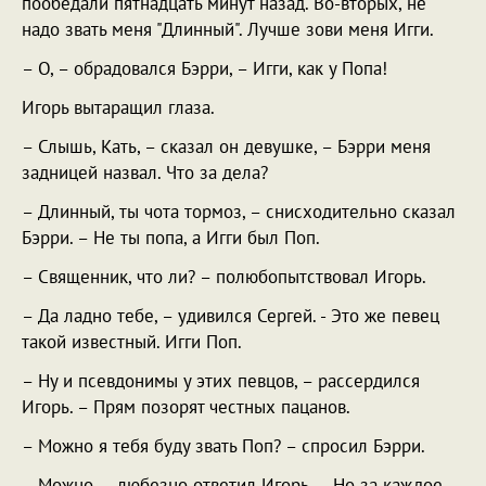
пообедали пятнадцать минут назад. Во-вторых, не
надо звать меня "Длинный". Лучше зови меня Игги.
– О, – обрадовался Бэрри, – Игги, как у Попа!
Игорь вытаращил глаза.
– Слышь, Кать, – сказал он девушке, – Бэрри меня
задницей назвал. Что за дела?
– Длинный, ты чота тормоз, – снисходительно сказал
Бэрри. – Не ты попа, а Игги был Поп.
– Священник, что ли? – полюбопытствовал Игорь.
– Да ладно тебе, – удивился Сергей. - Это же певец
такой известный. Игги Поп.
– Ну и псевдонимы у этих певцов, – рассердился
Игорь. – Прям позорят честных пацанов.
– Можно я тебя буду звать Поп? – спросил Бэрри.
– Можно, – любезно ответил Игорь. – Но за каждое