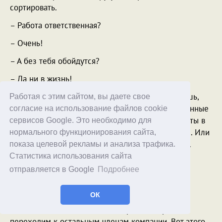
сортировать.
– Работа ответственная?
– Очень!
– А без тебя обойдутся?
– Да ни в жизнь!
– Так вот, Бэрри, – сказал Игорь. – Если ты хочешь,
Работая с этим сайтом, вы даете свое
чтобы в Калифорнии по-прежнему снимались данные
согласие на использование файлов cookie
со счетчиков и отчеты попадали из одной комнаты в
сервисов Google. Это необходимо для
другую, то ты будешь называть меня только Игги. Или
нормального функционирования сайта,
Игорь. Или Игорь Вадимович. Но никак не иначе.
показа целевой рекламы и анализа трафика.
Статистика использования сайта
Бэрри задумался.
отправляется в Google
Подробнее
– Да пожалуйста, – наконец сказал он. – Мне не
сложно.
ОК
– Молодец, – похвалил его Игорь. – Теперь
переходим к остальным членам компании. Вот этого