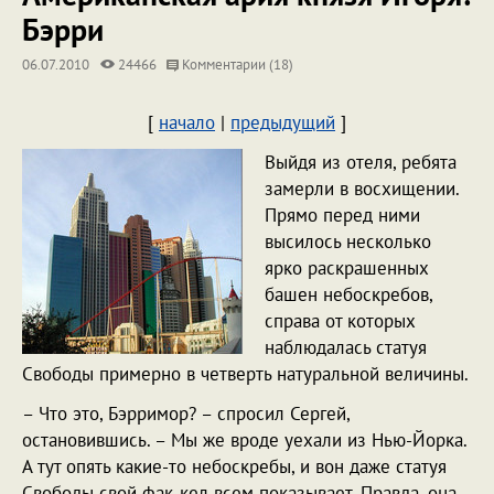
Бэрри
06.07.2010
24466
Комментарии (18)
[
начало
|
предыдущий
]
Выйдя из отеля, ребята
замерли в восхищении.
Прямо перед ними
высилось несколько
ярко раскрашенных
башен небоскребов,
справа от которых
наблюдалась статуя
Cвободы примерно в четверть натуральной величины.
– Что это, Бэрримор? – спросил Сергей,
остановившись. – Мы же вроде уехали из Нью-Йорка.
А тут опять какие-то небоскребы, и вон даже статуя
Свободы свой фак-кел всем показывает. Правда, она