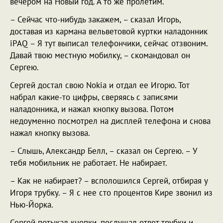
вечером на Новый год. А то же пролетим.
– Сейчас что-нибудь закажем, – сказал Игорь,
доставая из кармана вельветовой куртки наладонник
iPAQ – Я тут выписал телефончики, сейчас отзвоним.
Давай твою местную мобилку, – скомандовал он
Сергею.
Сергей достал свою Nokia и отдал ее Игорю. Тот
набрал какие-то цифры, сверяясь с записями
наладонника, и нажал кнопку вызова. Потом
недоуменно посмотрел на дисплей телефона и снова
нажал кнопку вызова.
– Слышь, Александр Белл, – сказал он Сергею. – У
тебя мобильник не работает. Не набирает.
– Как не набирает? – всполошился Сергей, отбирая у
Игоря трубку. – Я с нее сто процентов Кире звонил из
Нью-Йорка.
Сергей потыкал кнопки, послушал ответ трубки и