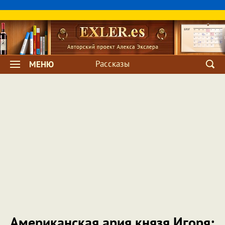
Рассказы
МЕНЮ
Американская ария князя Игоря: