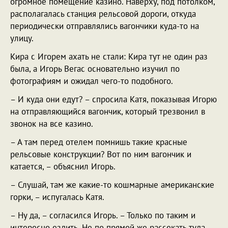
огромное помещение казино. Наверху, под потолком,
располагалась станция рельсовой дороги, откуда
периодически отправлялись вагончики куда-то на
улицу.
Кира с Игорем ахать не стали: Кира тут не один раз
была, а Игорь Вегас основательно изучил по
фотографиям и ожидал чего-то подобного.
– И куда они едут? – спросила Катя, показывая Игорю
на отправляющийся вагончик, который трезвонил в
звонок на все казино.
– А там перед отелем помнишь такие красные
рельсовые конструкции? Вот по ним вагончик и
катается, – объяснил Игорь.
– Слушай, там же какие-то кошмарные американские
горки, – испугалась Катя.
– Ну да, – согласился Игорь. – Только по таким и
интересно ездить. Не по прямой же рассекать туда-