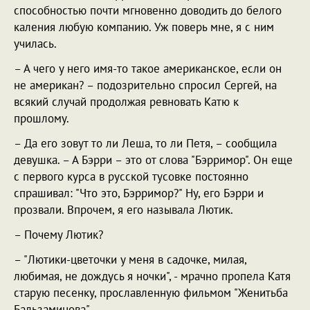
способностью почти мгновенно доводить до белого
каления любую компанию. Уж поверь мне, я с ним
училась.
– А чего у него имя-то такое американское, если он
не американ? – подозрительно спросил Сергей, на
всякий случай продолжая ревновать Катю к
прошлому.
– Да его зовут то ли Леша, то ли Петя, – сообщила
девушка. – А Бэрри – это от слова "Бэрримор". Он еще
с первого курса в русской тусовке постоянно
спрашивал: "Что это, Бэрримор?" Ну, его Бэрри и
прозвали. Впрочем, я его называла Лютик.
– Почему Лютик?
– "Лютики-цветочки у меня в садочке, милая,
любимая, не дождусь я ночки", - мрачно пропела Катя
старую песенку, прославленную фильмом "Женитьба
Бальзаминова".