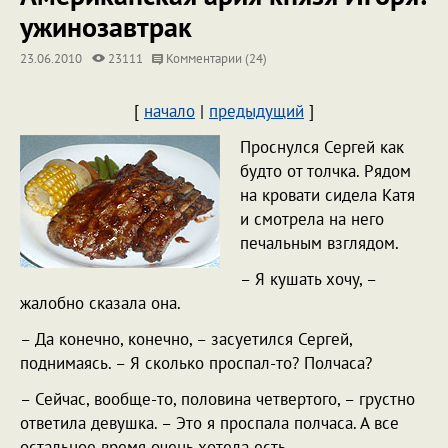
ужинозавтрак
23.06.2010
23111
Комментарии (24)
[
начало
|
предыдущий
]
Проснулся Сергей как
будто от толчка. Рядом
на кровати сидела Катя
и смотрела на него
печальным взглядом.
– Я кушать хочу, –
жалобно сказала она.
– Да конечно, конечно, – засуетился Сергей,
поднимаясь. – Я сколько проспал-то? Полчаса?
– Сейчас, вообще-то, половина четвертого, – грустно
ответила девушка. – Это я проспала полчаса. А все
остальное время очень хотела есть.