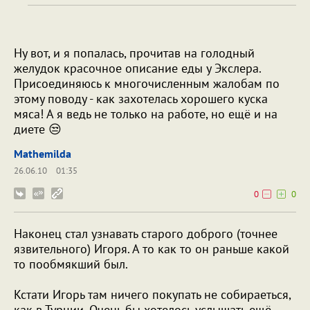
Ну вот, и я попалась, прочитав на голодный
желудок красочное описание еды у Экслера.
Присоединяюсь к многочисленным жалобам по
этому поводу - как захотелась хорошего куска
мяса! А я ведь не только на работе, но ещё и на
диете 😒
Mathemilda
26.06.10
01:35
0
0
Наконец стал узнавать старого доброго (точнее
язвительного) Игоря. А то как то он раньше какой
то пообмякший был.
Кстати Игорь там ничего покупать не собираеться,
как в Турции. Очень бы хотелось услышать ещё