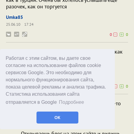
разочек, как он торгуется
Umka85
25.06.10
17:24
0
0
(грустно) Что ж они едят-то все время у вас... как
будто больше совсем заняться нечем... 😉
Работая с этим сайтом, вы даете свое
согласие на использование файлов cookie
Camel1000
сервисов Google. Это необходимо для
23.06.10
20:09
нормального функционирования сайта,
0
0
показа целевой рекламы и анализа трафика.
Статистика использования сайта
отправляется в Google
Подробнее
Camel1000: (грустно) Что ж они едят-то
все время у вас... как будто больше
совсем заняться нечем...
ОК
Открываешь блог на этом сайте и видишь