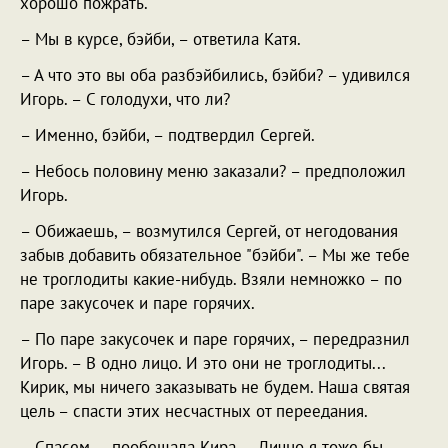
хорошо пожрать.
– Мы в курсе, бэйби, – ответила Катя.
– А что это вы оба разбэйбились, бэйби? – удивился
Игорь. – С голодухи, что ли?
– Именно, бэйби, – подтвердил Сергей.
– Небось половину меню заказали? – предположил
Игорь.
– Обижаешь, – возмутился Сергей, от негодования
забыв добавить обязательное "бэйби". – Мы же тебе
не троглодиты какие-нибудь. Взяли немножко – по
паре закусочек и паре горячих.
– По паре закусочек и паре горячих, – передразнил
Игорь. – В одно лицо. И это они не троглодиты...
Кирик, мы ничего заказывать не будем. Наша святая
цель – спасти этих несчастных от переедания.
– Спасем, – пообещала Кира. – Лично я тоже бы