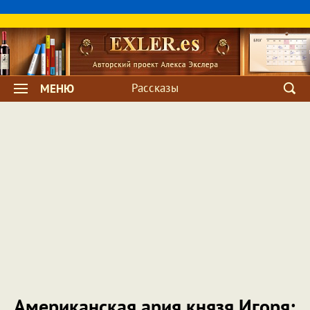
Рассказы
МЕНЮ
Американская ария князя Игоря: