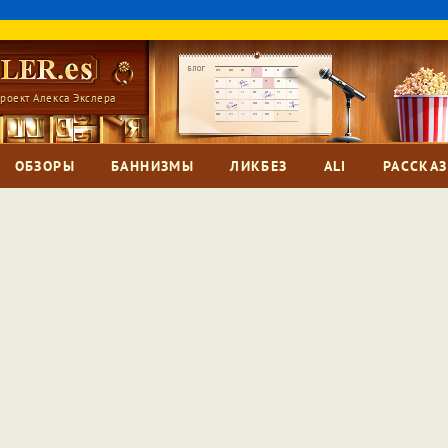
роект Алекса Экслера
ОБЗОРЫ
БАННИЗМЫ
ЛИКБЕЗ
ALI
РАССКА