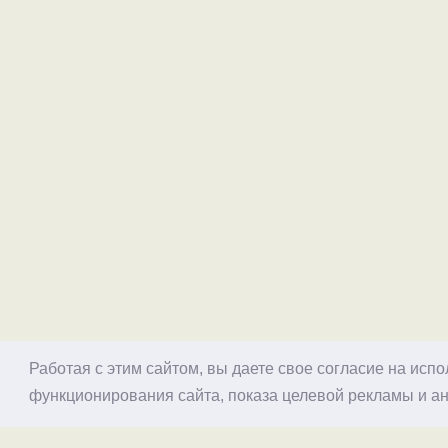
Работая с этим сайтом, вы даете свое согласие на исп
функционирования сайта, показа целевой рекламы и ан
© 1998–2026 Alex Exler