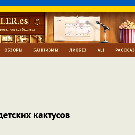
роект Алекса Экслера
ОБЗОРЫ
БАННИЗМЫ
ЛИКБЕЗ
ALI
РАССКА
етских кактусов