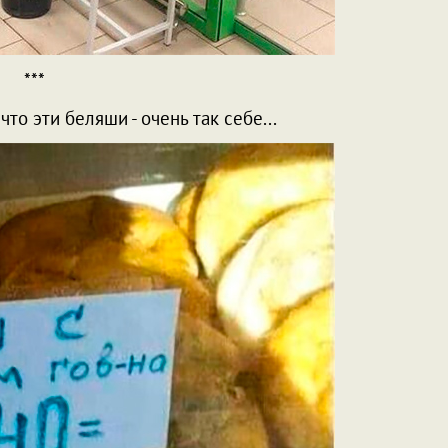
***
то эти беляши - очень так себе...