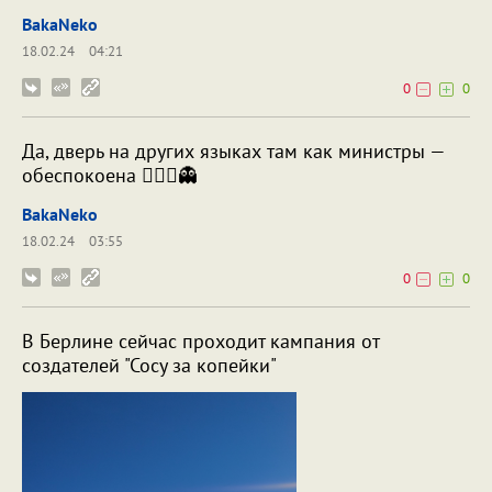
BakaNeko
18.02.24
04:21
0
0
Да, дверь на других языках там как министры —
обеспокоена 🤷🏼‍♂️👻
BakaNeko
18.02.24
03:55
0
0
В Берлине сейчас проходит кампания от
создателей "Сосу за копейки"