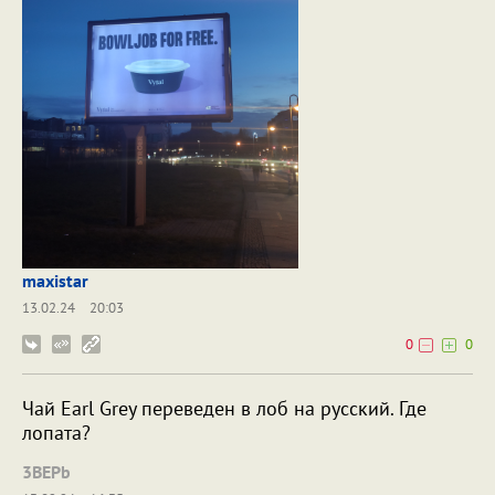
maxistar
13.02.24
20:03
0
0
Чай Earl Grey переведен в лоб на русский. Где
лопата?
3BEPb