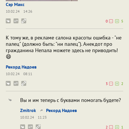
Сэр Макс
10.02.24
14:26
0
5
К тому же, в рекламе салона красоты ошибка - "не
палец" (должно быть: "ни палец"). Анекдот про
гражданина Непала можете здесь не приводить!
😄
Рекорд Надоев
10.02.24
08:11
3
2
Вы и им теперь с буквами помогать будете?
Zmitrok
Рекорд Надоев
10.02.24
11:23
2
1