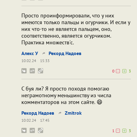
Просто проинформировали, что у них
имеются только пальцы и огурчики. И если у
них что-то не является пальцем, оно,
соответственно, является огурчиком.
Практика множеств'с.
Алекс У
Рекорд Надоев
10.02.24
15:33
0
3
С буя ли? Я просто походя помогаю
неграмотному меньшинству из числа
комментаторов на этом сайте. 😄
Рекорд Надоев
Zmitrok
10.02.24
17:45
1
3