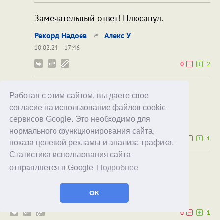
Замечательный ответ! Плюсанул.
Рекорд Надоев
Алекс У
10.02.24
17:46
0
2
Спасибо, я тронут (в хорошем смысле.)
Работая с этим сайтом, вы даете свое
согласие на использование файлов cookie
Алекс У
Рекорд Надоев
сервисов Google. Это необходимо для
10.02.24
20:14
нормального функционирования сайта,
0
1
показа целевой рекламы и анализа трафика.
Статистика использования сайта
В Альфа - банк нинагой)
отправляется в Google
Подробнее
zolotit
ОК
10.02.24
06:31
0
1