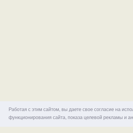
Работая с этим сайтом, вы даете свое согласие на исп
функционирования сайта, показа целевой рекламы и ан
© 1998–2026 Alex Exler