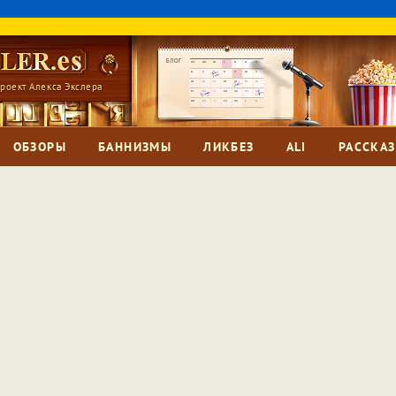
роект Алекса Экслера
ОБЗОРЫ
БАННИЗМЫ
ЛИКБЕЗ
ALI
РАССКА