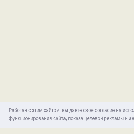
Работая с этим сайтом, вы даете свое согласие на исп
функционирования сайта, показа целевой рекламы и ан
© 1998–2026 Alex Exler