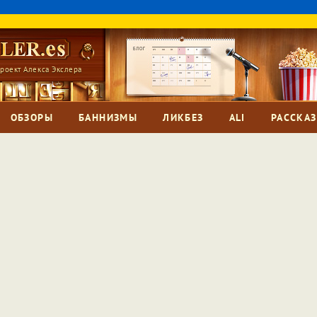
роект Алекса Экслера
ОБЗОРЫ
БАННИЗМЫ
ЛИКБЕЗ
ALI
РАССКА