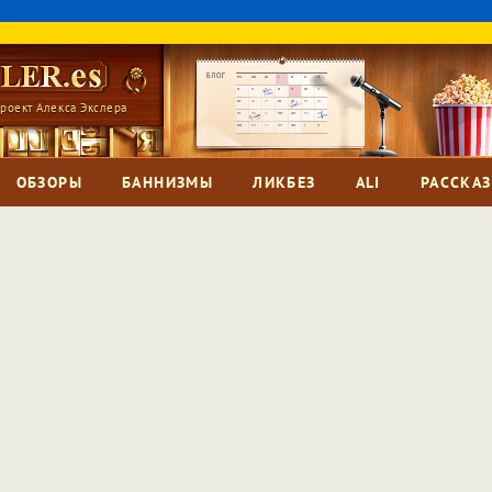
роект Алекса Экслера
ОБЗОРЫ
БАННИЗМЫ
ЛИКБЕЗ
ALI
РАССКА