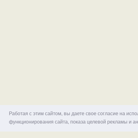
Работая с этим сайтом, вы даете свое согласие на исп
функционирования сайта, показа целевой рекламы и ан
© 1998–2026 Alex Exler