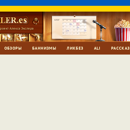
роект Алекса Экслера
ОБЗОРЫ
БАННИЗМЫ
ЛИКБЕЗ
ALI
РАССКА