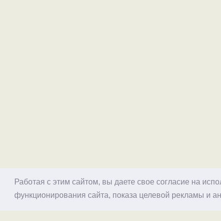
Работая с этим сайтом, вы даете свое согласие на исп
функционирования сайта, показа целевой рекламы и ан
© 1998–2026 Alex Exler