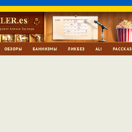
роект Алекса Экслера
ОБЗОРЫ
БАННИЗМЫ
ЛИКБЕЗ
ALI
РАССКА