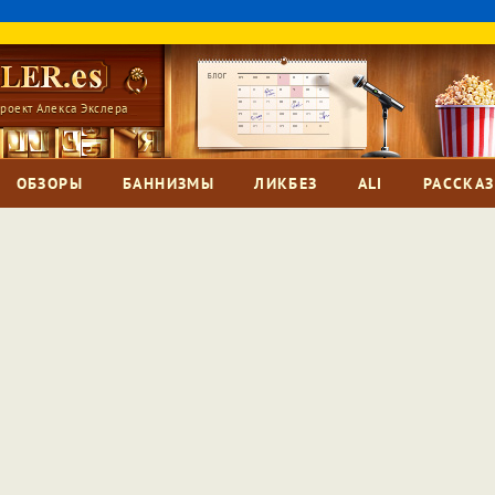
роект Алекса Экслера
ОБЗОРЫ
БАННИЗМЫ
ЛИКБЕЗ
ALI
РАССКА