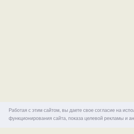
Работая с этим сайтом, вы даете свое согласие на исп
функционирования сайта, показа целевой рекламы и ан
© 1998–2026 Alex Exler