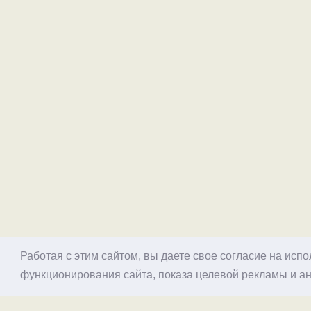
Работая с этим сайтом, вы даете свое согласие на исп
функционирования сайта, показа целевой рекламы и ан
© 1998–2026 Alex Exler