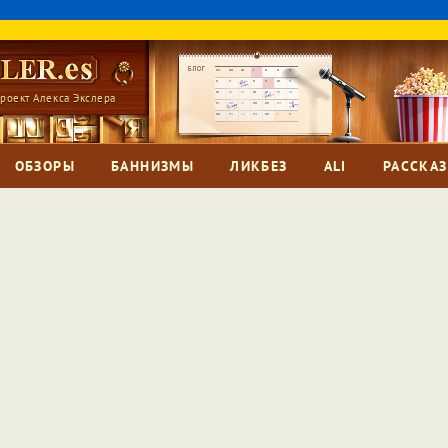
роект Алекса Экслера
ОБЗОРЫ
БАННИЗМЫ
ЛИКБЕЗ
ALI
РАССКА