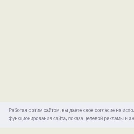
Работая с этим сайтом, вы даете свое согласие на исп
функционирования сайта, показа целевой рекламы и ан
© 1998–2026 Alex Exler