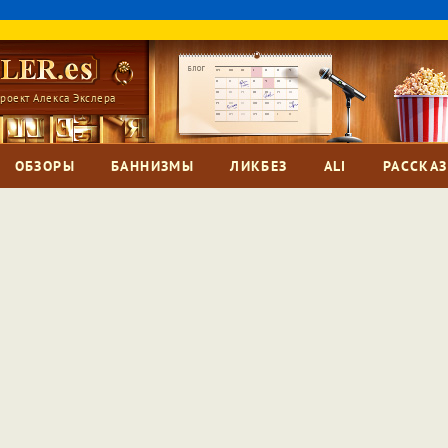
роект Алекса Экслера
ОБЗОРЫ
БАННИЗМЫ
ЛИКБЕЗ
ALI
РАССКА