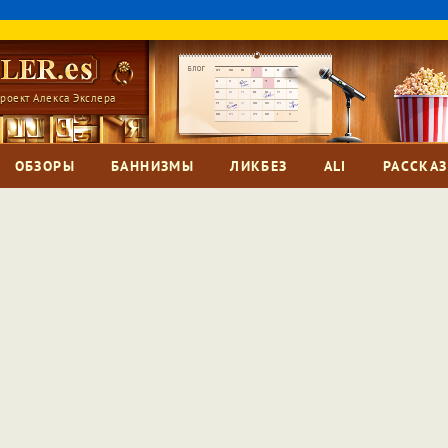
роект Алекса Экслера
ОБЗОРЫ
БАННИЗМЫ
ЛИКБЕЗ
ALI
РАССКА