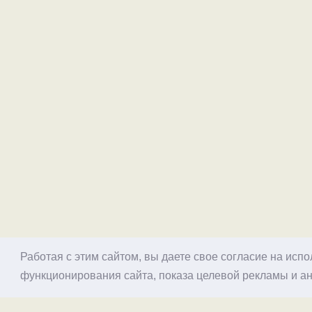
Работая с этим сайтом, вы даете свое согласие на исп
функционирования сайта, показа целевой рекламы и ан
© 1998–2026 Alex Exler