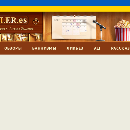
роект Алекса Экслера
ОБЗОРЫ
БАННИЗМЫ
ЛИКБЕЗ
ALI
РАССКА