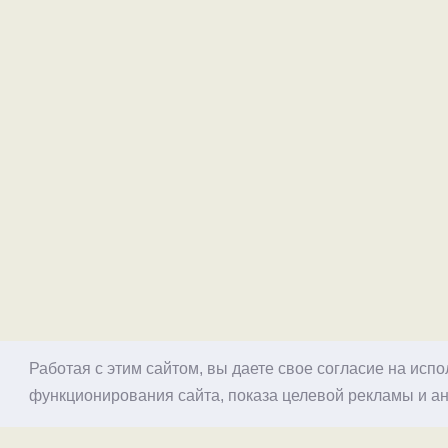
Работая с этим сайтом, вы даете свое согласие на исп
функционирования сайта, показа целевой рекламы и ан
© 1998–2026 Alex Exler