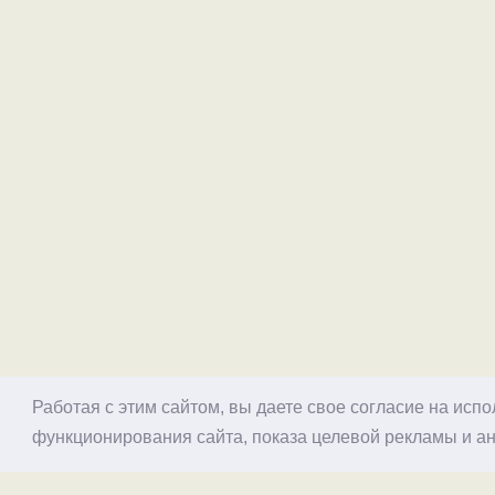
Работая с этим сайтом, вы даете свое согласие на исп
функционирования сайта, показа целевой рекламы и ан
© 1998–2026 Alex Exler