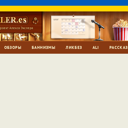
роект Алекса Экслера
ОБЗОРЫ
БАННИЗМЫ
ЛИКБЕЗ
ALI
РАССКА