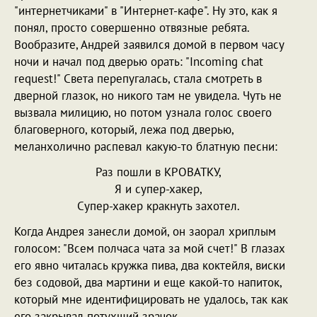
"интернетчиками" в "Интернет-кафе". Ну это, как я
понял, просто совершенно отвязные ребята.
Вообразите, Андрей заявился домой в первом часу
ночи и начал под дверью орать: "Incoming chat
request!" Света перепугалась, стала смотреть в
дверной глазок, но никого там не увидела. Чуть не
вызвала милицию, но потом узнала голос своего
благоверного, который, лежа под дверью,
меланхолично распевал какую-то блатную песни:
Раз пошли в КРОВАТКУ,
Я и супер-хакер,
Супер-хакер кракнуть захотел.
Когда Андрея занесли домой, он заорал хриплым
голосом: "Всем полчаса чата за мой счет!" В глазах
его явно читалась кружка пива, два коктейля, виски
без содовой, два мартини и еще какой-то напиток,
который мне идентифицировать не удалось, так как
его закрывал потухший зрачок.