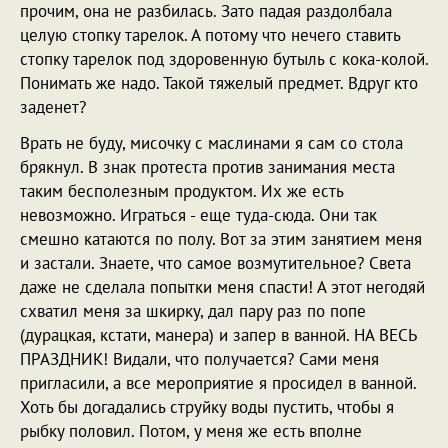
прочим, она не разбилась. Зато падая раздолбала
целую стопку тарелок. А потому что нечего ставить
стопку тарелок под здоровенную бутыль с кока-колой.
Понимать же надо. Такой тяжелый предмет. Вдруг кто
заденет?
Врать не буду, мисочку с маслинами я сам со стола
брякнул. В знак протеста против занимания места
таким бесполезным продуктом. Их же есть
невозможно. Играться - еще туда-сюда. Они так
смешно катаются по полу. Вот за этим занятием меня
и застали. Знаете, что самое возмутительное? Света
даже не сделала попытки меня спасти! А этот негодяй
схватил меня за шкирку, дал пару раз по попе
(дурацкая, кстати, манера) и запер в ванной. НА ВЕСЬ
ПРАЗДНИК! Видали, что получается? Сами меня
пригласили, а все мероприятие я просидел в ванной.
Хоть бы догадались струйку воды пустить, чтобы я
рыбку половил. Потом, у меня же есть вполне