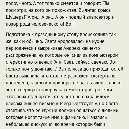
полоумного. А тот только смеется и говорит: "Ты
посмотри, на кого он похож стал. Вылитая крыса
Шушера!" А он… А он… А он - подлый вивисектор и
позор рода человеческого! Вот!
Подготовка к праздничному столу происходила так
же, как и обычно. Света уродовалась на кухне,
периодически выкрикивая Андрею какие-то
распоряжения, на которые он, сидя за компьютером,
стереотипно отвечал: "Ага, Свет, сейчас сделаю. Вот
только почту дочитаю…" За полчаса до прихода гостей
Света выяснила, что стол не разложен, скатерть не
постелена, тарелки и приборы не расставлены, после
чего в сердцах выдернула компьютер из розетки.
Этот псих стал орать, что у него не сохранилось
наиважнейшее письмо к Mega Destroyer-у, но Света
ответила, что ее муж не должен общаться с людьми,
которые носят такие имя и фамилию. Началась
небольшая дискуссия, во время которой были