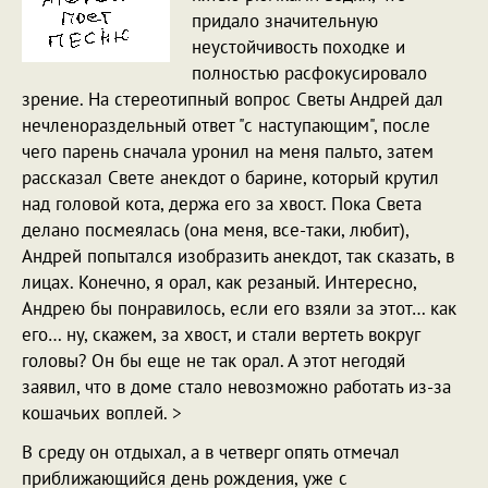
придало значительную
неустойчивость походке и
полностью расфокусировало
зрение. На стереотипный вопрос Светы Андрей дал
нечленораздельный ответ "с наступающим", после
чего парень сначала уронил на меня пальто, затем
рассказал Свете анекдот о барине, который крутил
над головой кота, держа его за хвост. Пока Света
делано посмеялась (она меня, все-таки, любит),
Андрей попытался изобразить анекдот, так сказать, в
лицах. Конечно, я орал, как резаный. Интересно,
Андрею бы понравилось, если его взяли за этот… как
его… ну, скажем, за хвост, и стали вертеть вокруг
головы? Он бы еще не так орал. А этот негодяй
заявил, что в доме стало невозможно работать из-за
кошачьих воплей. >
В среду он отдыхал, а в четверг опять отмечал
приближающийся день рождения, уже с