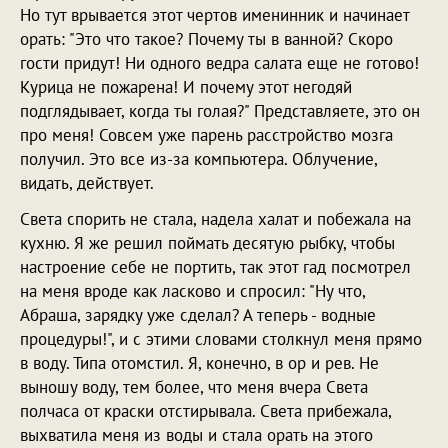
Но тут врывается этот чертов именинник и начинает
орать: "Это что такое? Почему ты в ванной? Скоро
гости придут! Ни одного ведра салата еще не готово!
Курица не пожарена! И почему этот негодяй
подглядывает, когда ты голая?" Представляете, это он
про меня! Совсем уже парень расстройство мозга
получил. Это все из-за компьютера. Облучение,
видать, действует.
Света спорить не стала, надела халат и побежала на
кухню. Я же решил поймать десятую рыбку, чтобы
настроение себе не портить, так этот гад посмотрел
на меня вроде как ласково и спросил: "Ну что,
Абраша, зарядку уже сделал? А теперь - водные
процедуры!", и с этими словами столкнул меня прямо
в воду. Типа отомстил. Я, конечно, в ор и рев. Не
выношу воду, тем более, что меня вчера Света
полчаса от краски отстирывала. Света прибежала,
выхватила меня из воды и стала орать на этого