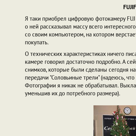
FUJI
Я таки приобрел цифровую фотокамеру FUJ
о ней рассказывал массу всего интересног
со своим компьютером, на котором верста
покупать.
О технических характеристиках ничего писа
камере говорил достаточно подробно. А се
снимков, которые были сделаны сегодня на
передачи "Соловьиные трели" (надеюсь, что 
Фотографии я никак не обрабатывал. Выклад
уменьшив их до потребного размера).