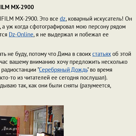
FILM MX-2900
IFILM MX-2900. Это все
dz
, коварный искусатель! Он
о, а уж когда сфотографировал мою персону рядом
ется
Dz-Online
, я не выдержал и побежал ее
ть не буду, потому что Дима в своих
статьях
об этой
йчас вашему вниманию хочу предложить несколько
 радиостанции "
Серебряный Дождь
" во время
кто-то из читателей ее сегодня послушал).
ываю так, как они были сняты (разумеется,