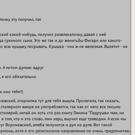
лочку эту получил, так
ьский какой-нибудь, получил развлекалочку, давай с ней
 да сукиного сына. Это же так и до женитьбы Фигаро или какого-
 всю крышку посрывать. Крышка - она ж не железная. Вылетит - не
р. А потом думаю: вдруг
, я его обязательно
к оно тебе?)
нежский, огорчилка тут для тебя вышла. Пролетела, так сказать,
. столярном жанре не употребляется, так как от него все письмо
 столярий, читай он хоть сто раз книгу Ленина "Падрушки маи, ни
в том, что я это слово, мин херц, выучил еще треводни. А если мы
руг Воронежский, амеба получится и дуп на дупе. Вот такой
рмоны, хотя я это религиозное направление не очень предпочитаю.