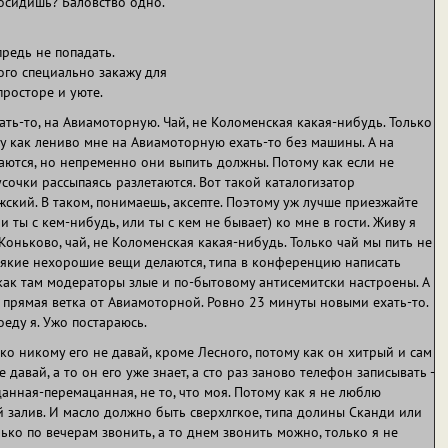
 посидишь? Баловство одно.
предь не попадать.
кого специально закажу для
просторе и уюте.
ать-то, на Авиамоторную. Чай, не Коломенская какая-нибудь. Только
му как лениво мне на Авиамоторную ехать-то без машины. А на
чаются, но непременно они выпить должны. Потому как если не
сочки рассыпаясь разлетаются. Вот такой каталогизатор
ский. В таком, понимаешь, аксепте. Поэтому уж лучше приезжайте
и ты с кем-нибудь, или ты с кем не бывает) ко мне в гости. Живу я
 Коньково, чай, не Коломенская какая-нибудь. Только чай мы пить не
 всякие нехорошие вещи делаются, типа в конференцию написать
 как там модераторы злые и по-бытовому антисемитски настроены. А
- прямая ветка от Авиамоторной. Ровно 23 минуты новыми ехать-то.
оеду я. Ужо постараюсь.
ко никому его не давай, кроме Лесного, потому как он хитрый и сам
давай, а то он его уже знает, а сто раз заново телефон записывать -
цанная-перемацанная, не то, что моя. Потому как я не люблю
 залив. И масло должно быть сверхлгкое, типа долины Сканди или
лько по вечерам звонить, а то днем звонить можно, только я не