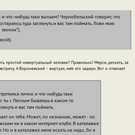
 и что-нибудь таки выпьем? Чернобельский говорит, что
остараюсь туда заглянуть и вас там поймать. Лови мою
звонок”).
акой).
ть простой невиртуальный человек? Правильно! Мерси, дескать, за
стречу. А Воронежский – виртуал, web его задери. Вот и отвечает
третимся лично и что-нибудь таки
о ты с Лесным бываешь в каком-то
лянуть и вас там поймать.
ет он тебя. Может, по незнанию, может - по
жским ни в каком интернет-клубе. В каталажке
ет. Но и в каталажке меня искать не надо, бо я