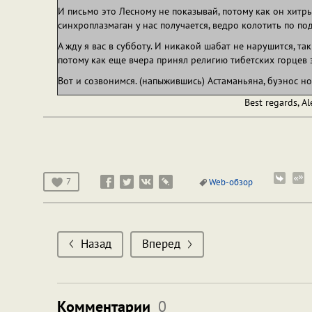
И письмо это Лесному не показывай, потому как он хитры
синхроплазмаган у нас получается, ведро колотить по по
А жду я вас в субботу. И никакой шабат не нарушится, так
потому как еще вчера принял религию тибетских горцев з
Вот и созвонимся. (напыжившись) Астаманьяна, буэнос но
Best regards, Al
7
Web-обзор
Назад
Вперед
Комментарии
0