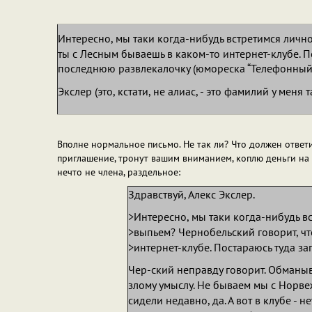
Интересно, мы таки когда-нибудь встретимся лично
ты с Лесным бываешь в каком-то интернет-клубе. П
последнюю развлекалочку (юмореска “Телефонный 
Экслер (это, кстати, не алиас, - это фамилий у меня т
Вполне нормальное письмо. Не так ли? Что должен ответи
приглашение, тронут вашим вниманием, коплю деньги на в
нечто не члена, раздельное:
Здравствуй, Алекс Экслер.
>Интересно, мы таки когда-нибудь вс
>выпьем? Чернобельский говорит, чт
>интернет-клубе. Постараюсь туда заг
Чер-ский неправду говорит. Обманыва
злому умыслу. Не бываем мы с Норве
сидели недавно, да. А вот в клубе - н