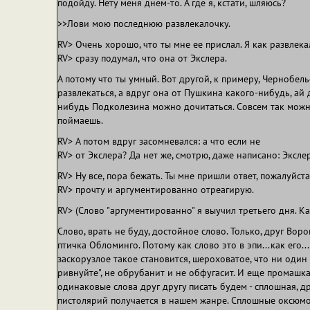
подойду. Нету меня днем-то. А где я, кстати, шляюсь?
>>Лови мою последнюю развлекалочку.
RV> Очень хорошо, что ты мне ее прислал. Я как развлека
RV> сразу подумал, что она от Экслера.
А потому что ты умный. Вот другой, к примеру, Чернобел
развлекаться, а вдруг она от Пушкина какого-нибудь, ай
нибудь Подколезина можно дочитаться. Совсем так можно
поймаешь.
RV> А потом вдруг засомневался: а что если не
RV> от Экслера? Да нет же, смотрю, даже написано: Эксле
RV> Ну все, пора бежать. Ты мне пришли ответ, пожалуйста
RV> прочту и аргументированно отреагирую.
RV> (Слово "аргументированно" я выучил третьего дня. Ка
Слово, врать не буду, достойное слово. Только, друг Воро
птичка Обломинго. Потому как слово это в эпи...как его..
заскорузлое такое становится, шероховатое, что ни один
ривнуйте", не обрубанит и не обфугасит. И еще промашка 
одинаковые слова друг другу писать будем - сплошная, д
пистолярий получается в нашем жанре. Сплошные оксюмо