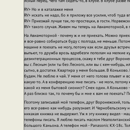
Ясный перец. Чего там сидеть-то, в клубе. В клубе разве
RV> Но и в каталажке меня
RV> искать не надо, бо я приложу все усилия, чтоб туда в
RV> Приезжай лучше так, по-простецки, в гости. Норвежс
RV> такого случая. Живем мы теперь на Авиамоторной, в 
На Авиамоторной - почему ж и не приехать. Можно приех
я все-равно собираться буду с полгода, не меньше. Пото
машине я поехать не могу, потому как если друзья встре
выпьют, то дружба врозь вдребезги пополам на мелкие ку
дезинтеграционных процессов, скажу я тебе друг Воронеж
вы с Лесным (или ты без Лесного, или вы с кем-нибудь, ил
сытно, в достатке. Квартира у меня большая. В Коньково.
будем. Не люблю я чай. У меня от него голова плывет и
какую-то. А в конференцию мне писать - не моги, потому
какой из меня бытовой сионист? Смех один. А Коньково 
А раз близко так, то почему бы и мне к вам не поехать? П
Поэтому записывай мой телефон, друг Воронежский, толь
его все-равно как-нибудь разузнает. И Чернобельскому не 
никакая книжка не выдержит. Уж я эту книжку видел - ма
телефоны писать. Я люблю писать маслом Неаполитанский
большого Каньона. А телефон мой - Panasonic KX-18c. То