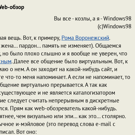
eb-обзор
Вы все - козлы, а я - Windows98
(c)Windows98
вещь. Вот, к примеру,
Рома Воронежский
.
 жена… пардон… память не изменяет). Общаемся
, но было плохо слышно и я вообще не уверен, что
сным
. Далее все общение было виртуальным. Вот, к
аю о нем. А он заходит на какой-нибудь сайт, и
те что-то меня напоминает. А если не напоминает, то
бщение виртуально прерывается. А так как
существующее и не является каталогизатором
ие следует считать непрерывным в дискретные
лся. Прям как web-обозреватель какой-нибудь.
тнее, чем визуально или эпи… как это… столярно.
ычное и-мэйловое (это перевод слова e-mail с
писал. Вот оно: