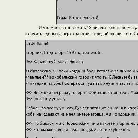
--
Рома Воронежский
И что мне с этим делать? Я ничего понять не могу. Пр
ответить - дескать, мерси за ответ, передай привет тете С
Hello Roma!
вторник, 15 декабря 1998 г., you wrote:
RV> Здравствуй, Алекс Экслер.
>>Интересно, мы таки когда-нибудь встретимся лично и 
>>выпьем? Чернобельский говорит, что ты С Лесным быва
>>интернет-клубе. Постараюсь туда заглянуть и вас там п
RV> Чер-ский неправду говорит. Обманывает он тебя. Мож
RV> по злому умыслу.
Небось, по злому умыслу. Думает, затащит он меня в как
хоба-на -сделают из меня интернетовца. А я - фидошник!
RV> Не бываем мы с Норвежским ни в каком интернет-клу
RV> каталажке сидели недавно, да. А вот в клубе - нет.