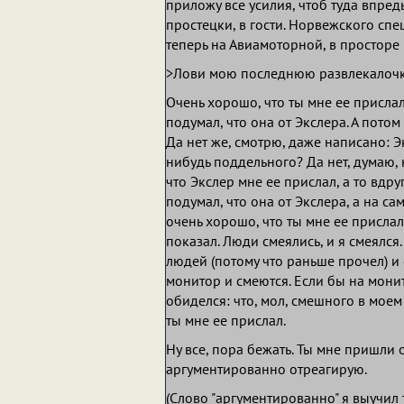
приложу все усилия, чтоб туда впред
простецки, в гости. Норвежского спе
теперь на Авиамоторной, в просторе 
>Лови мою последнюю развлекалочк
Очень хорошо, что ты мне ее прислал.
подумал, что она от Экслера. А потом
Да нет же, смотрю, даже написано: Э
нибудь поддельного? Да нет, думаю, 
что Экслер мне ее прислал, а то вдру
подумал, что она от Экслера, а на са
очень хорошо, что ты мне ее прислал
показал. Люди смеялись, и я смеялся
людей (потому что раньше прочел) и 
монитор и смеются. Если бы на мони
обиделся: что, мол, смешного в моем
ты мне ее прислал.
Ну все, пора бежать. Ты мне пришли о
аргументированно отреагирую.
(Слово "аргументированно" я выучил т