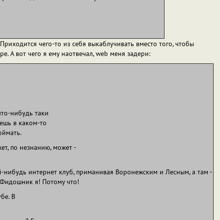
иходится чего-то из себя выкаблучивать вместо того, чтобы
аре. А вот чего я ему наотвечал, web меня задери:
что-нибудь таки
ешь в каком-то
оймать.
ет, по незнанию, может -
ой-нибудь интернет клуб, приманивая Воронежским и Лесным, а там -
 Фидошник я! Потому что!
бе. В