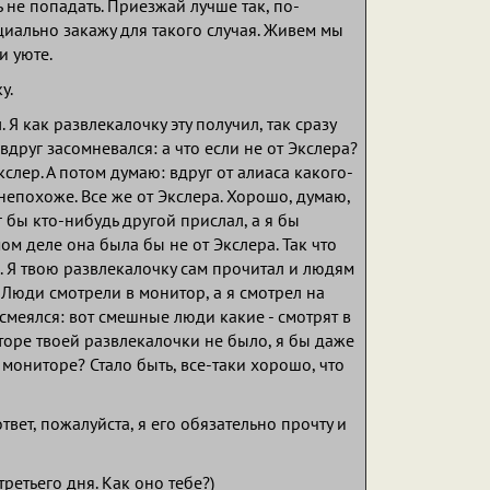
ь не попадать. Приезжай лучше так, по-
циально закажу для такого случая. Живем мы
и уюте.
у.
 Я как развлекалочку эту получил, так сразу
 вдруг засомневался: а что если не от Экслера?
кслер. А потом думаю: вдруг от алиаса какого-
непохоже. Все же от Экслера. Хорошо, думаю,
г бы кто-нибудь другой прислал, а я бы
мом деле она была бы не от Экслера. Так что
. Я твою развлекалочку сам прочитал и людям
. Люди смотрели в монитор, а я смотрел на
смеялся: вот смешные люди какие - смотрят в
торе твоей развлекалочки не было, я бы даже
 мониторе? Стало быть, все-таки хорошо, что
твет, пожалуйста, я его обязательно прочту и
ретьего дня. Как оно тебе?)