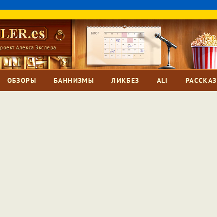
роект Алекса Экслера
ОБЗОРЫ
БАННИЗМЫ
ЛИКБЕЗ
ALI
РАССКА