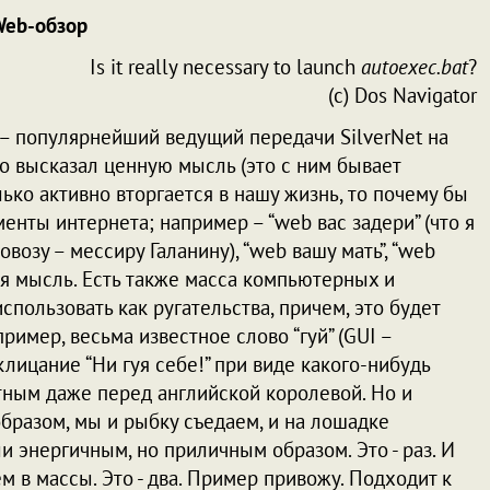
eb-обзор
Is it really necessary to launch
autoexec.bat
?
(c) Dos Navigator
 популярнейший ведущий передачи SilverNet на
но высказал ценную мысль (это с ним бывает
олько активно вторгается в нашу жизнь, то почему бы
енты интернета; например – “web вас задери” (что я
возу – мессиру Галанину), “web вашу мать”, “web
ная мысль. Есть также масса компьютерных и
пользовать как ругательства, причем, это будет
имер, весьма известное слово “гуй” (GUI –
лицание “Ни гуя себе!” при виде какого-нибудь
тным даже перед английской королевой. Но и
образом, мы и рыбку съедаем, и на лошадке
и энергичным, но приличным образом. Это - раз. И
 в массы. Это - два. Пример привожу. Подходит к