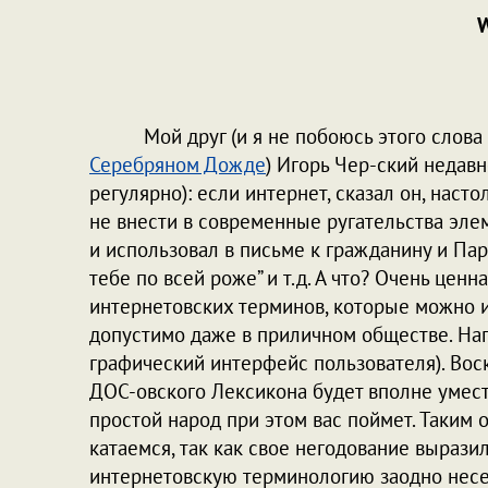
W
Мой друг (и я не побоюсь этого слова –
Серебряном Дожде
) Игорь Чер-ский недав
регулярно): если интернет, сказал он, наст
не внести в современные ругательства элем
и использовал в письме к гражданину и Паро
тебе по всей роже” и т.д. А что? Очень цен
интернетовских терминов, которые можно ис
допустимо даже в приличном обществе. Напр
графический интерфейс пользователя). Воск
ДОС-овского Лексикона будет вполне умес
простой народ при этом вас поймет. Таким 
катаемся, так как свое негодование выразил
интернетовскую терминологию заодно несем