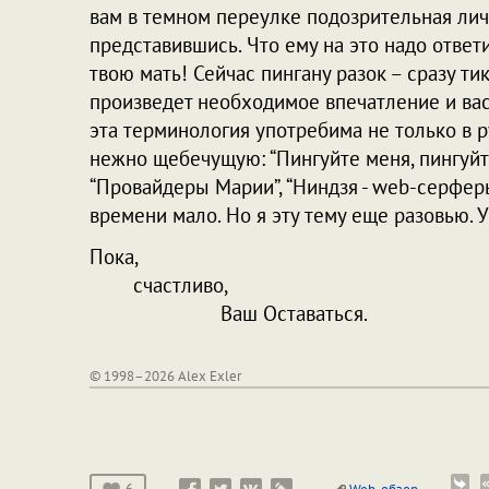
вам в темном переулке подозрительная личн
представившись. Что ему на это надо ответи
твою мать! Сейчас пингану разок – сразу тик
произведет необходимое впечатление и вас,
эта терминология употребима не только в р
нежно щебечущую: “Пингуйте меня, пингуйте
“Провайдеры Марии”, “Ниндзя - web-серферы”
времени мало. Но я эту тему еще разовью. У
Пока,
счастливо,
Ваш Оставаться.
© 1998–2026 Alex Exler
6