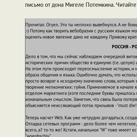
письмо от дона Мигеле Потемкина. Читайте 
Прочитал. Огуел. Это ты неплохо вывебнулся. А не бои
:-) Потому как творить вебобразия с русским языком м
оценить новое явление дано не каждому. Привожу крат
РОССИЯ - Р
Дело в том, что мы сейчас наблюдаем очередной вито
исторических причин общество в единуню (т.е. целую)
На этом пути происходит переосмысление истории, и 
образа общения и языка. Ошибочно думать, что исполь
просто возврат к исходному значению слова, которым
творение мелкомягких: гуйня. Применяемое в начале 
отделом маркетинга (хотя последние буквы пришлось о
изначальным смыслом. Заметим, что связь была потерян
объясняется неиссякающий поток призывов - "must die!
Теперь насчет Web. Как уже нетрудно догадаться, созд
Отладка сетевых программ - дело более чем нелегкое
всего, а? то-то же! Кстати, начальное "W" тоже имеет 
"wseobschiy".