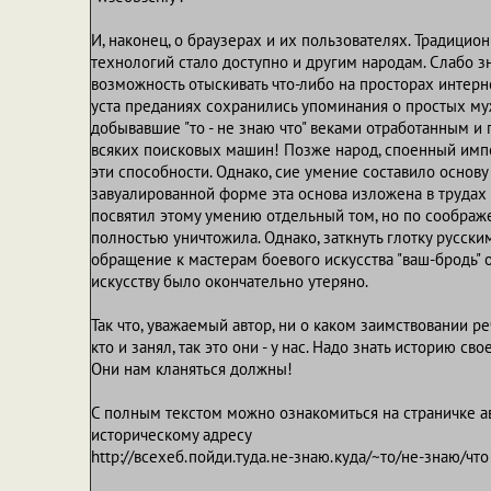
И, наконец, о браузерах и их пользователях. Традицио
технологий стало доступно и другим народам. Слабо з
возможность отыскивать что-либо на просторах интер
уста преданиях сохранились упоминания о простых му
добывавшие "то - не знаю что" веками отработанным и 
всяких поисковых машин! Позже народ, споенный импе
эти способности. Однако, сие умение составило основу
завуалированной форме эта основа изложена в трудах А.В
посвятил этому умению отдельный том, но по соображ
полностью уничтожила. Однако, заткнуть глотку русски
обращение к мастерам боевого искусства "ваш-бродь" о
искусству было окончательно утеряно.
Так что, уважаемый автор, ни о каком заимствовании ре
кто и занял, так это они - у нас. Надо знать историю с
Они нам кланяться должны!
С полным текстом можно ознакомиться на страничке а
историческому адресу
http://всехеб.пойди.туда.не-знаю.куда/~то/не-знаю/что