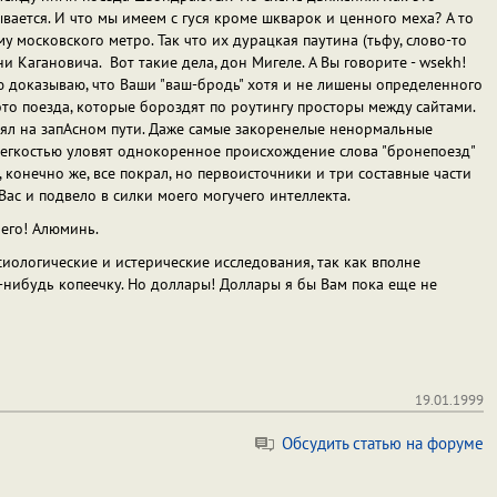
вается. И что мы имеем с гуся кроме шкварок и ценного меха? А то
у московского метро. Так что их дурацкая паутина (тьфу, слово-то
и Кагановича. Вот такие дела, дон Мигеле. А Вы говорите - wsekh!
ю доказываю, что Ваши "ваш-бродь" хотя и не лишены определенного
это поезда, которые бороздят по роутингу просторы между сайтами.
ял на запАсном пути. Даже самые закоренелые ненормальные
егкостью уловят однокоренное происхождение слова "бронепоезд"
ас, конечно же, все покрал, но первоисточники и три составные части
ас и подвело в силки моего могучего интеллекта.
 его! Алюминь.
иологические и истерические исследования, так как вполне
-нибудь копеечку. Но доллары! Доллары я бы Вам пока еще не
19.01.1999
Обсудить статью на форуме