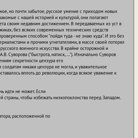
нное, но почти забытое, русское умение с приходом новых
накомые с нашей историей и культурой, они полагают
нета своим недавним достижением. В передаваемых из уст в
жиках, без всяких современных технических средств
проверенным способом "пойди туда - не знаю куда". И это без
риалистами и прочими угнетателями, в массе своей потерял
 русского военного искусства. В крайне осторожной и
. Суворова ("быстрота, натиск, ..."). Изначально Суворов
ениям секретности цензура его
м солдатам никакя цензура не могла, и уважительное
ставалось вплоть до революции, когда всякое уважение к
чь идти не может. Если
воей страны, чтобы избежать низкопоклонства перед Западом.
втора, расположенной по