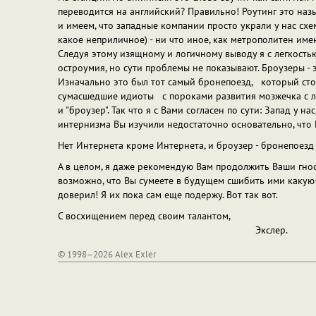
переводится на английский? Правильно! Роутинг это назы
и имеем, что западные компании просто украли у нас схем
какое неприличное) - ни что иное, как метрополитен имен
Следуя этому изящному и логичному выводу я с легкость
остроумия, но сути проблемы не показывают. Броузеры - 
Изначально это был тот самый бронепоезд, который сто
сумасшедшие идиоты с пороками развития мозжечка с л
и "броузер". Так что я с Вами согласен по сути: Запад у н
интернизма Вы изучили недостаточно основательно, что В
Нет Интернета кроме Интернета, и броузер - бронепоезд
А в целом, я даже рекомендую Вам продолжить Ваши гнос
возможно, что Вы сумеете в будущем сшибить ими какую
доверил! Я их пока сам еще подержу. Вот так вот.
С восхищением перед своим талантом,
Экслер.
© 1998–2026 Alex Exler