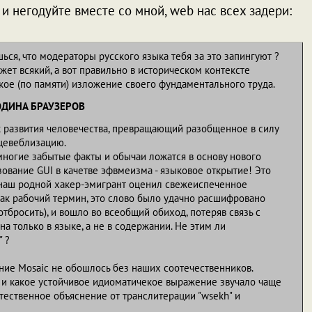
и негодуйте вместе со мной, web нас всех задери:
шься, что модераторы русского языка тебя за это запингуют ?
ожет всякий, а вот правильно в историческом контексте
кое (по памяти) изложение своего фундаментального труда.
ОДИНА БРАУЗЕРОВ
к развития человечества, превращающий разобщенное в силу
 цевеблизацию.
многие забытые факты и обычаи ложатся в основу нового
зование GUI в качетве эфвмеизма - языковое открытие! Это
 наш родной хакер-эмигрант оценил свежеиспеченное
как рабочий термин, это слово было удачно расшифровано
тбросить), и вошло во всеобщий обиход, потеряв связь с
а только в языке, а не в содержании. Не этим ли
" ?
ание Mosaic не обошлось без наших соотечественников.
, и какое устойчивое идиоматичекое выражение звучало чаще
естественное объяснение от транслитерации "wsekh" и