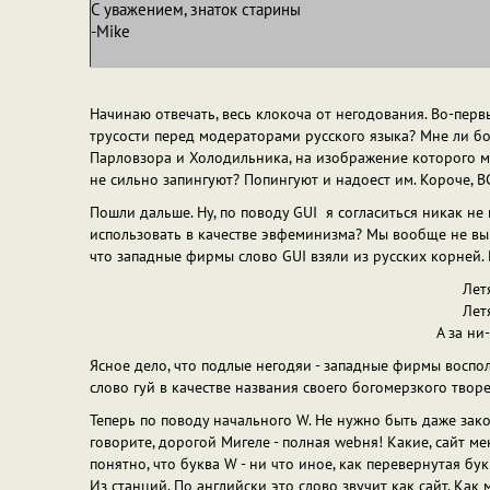
С уважением, знаток старины
-Mike
Начинаю отвечать, весь клокоча от негодования. Во-первы
трусости перед модераторами русского языка? Мне ли бо
Парловзора и Холодильника, на изображение которого м
не сильно запингуют? Попингуют и надоест им. Короче, 
Пошли дальше. Ну, по поводу GUI я согласиться никак не 
использовать в качестве эвфеминизма? Мы вообще не вын
что западные фирмы слово GUI взяли из русских корней. 
Лет
Лет
А за ни
Ясное дело, что подлые негодяи - западные фирмы воспо
слово гуй в качестве названия своего богомерзкого твор
Теперь по поводу начального W. Не нужно быть даже зако
говорите, дорогой Мигеле - полная webня! Какие, сайт 
понятно, что буква W - ни что иное, как перевернутая бук
Из станций. По английски это слово звучит как сайт. Ка