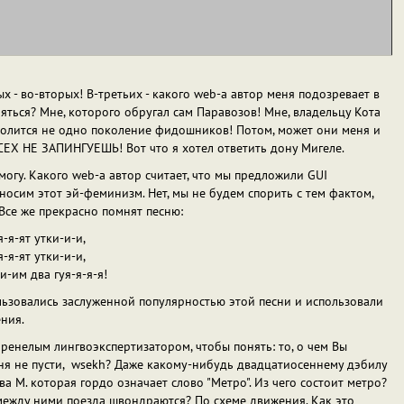
х - во-вторых! В-третьих - какого web-а автор меня подозревает в
яться? Мне, которого обругал сам Паравозов! Мне, владельцу Кота
олится не одно поколение фидошников! Потом, может они меня и
ВСЕХ НЕ ЗАПИНГУЕШЬ! Вот что я хотел ответить дону Мигеле.
могу. Какого web-а автор считает, что мы предложили GUI
осим этот эй-феминизм. Нет, мы не будем спорить с тем фактом,
Все же прекрасно помнят песню:
я-я-ят утки-и-и,
я-я-ят утки-и-и,
-и-им два гуя-я-я-я!
льзовались заслуженной популярностью этой песни и использовали
ения.
ренелым лингвоэкспертизатором, чтобы понять: то, о чем Вы
меня не пусти, wsekh? Даже какому-нибудь двадцатиосеннему дэбилу
ва M. которая гордо означает слово "Метро". Из чего состоит метро?
к между ними поезда швондраются? По схеме движения. Как это