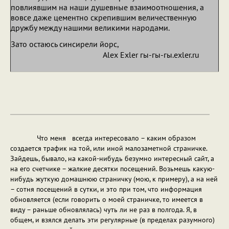
повлиявшим на наши душевные взаимоотношения, а
вовсе даже цементно скрепившим величественную
дружбу между нашими великими народами.
Зато остаюсь синсирели йорс,
Alex Exler гы-гы-гы.exler.ru
Что меня всегда интересовало – каким образом
создается трафик на той, или иной малозаметной страничке.
Зайдешь, бывало, на какой-нибудь безумно интересный сайт, а
на его счетчике – жалкие десятки посещений. Возьмешь какую-
нибудь жуткую домашнюю страничку (мою, к примеру), а на ней
– сотня посещений в сутки, и это при том, что информация
обновляется (если говорить о моей страничке, то имеется в
виду – раньше обновлялась) чуть ли не раз в полгода. Я, в
общем, и взялся делать эти регулярные (в пределах разумного)