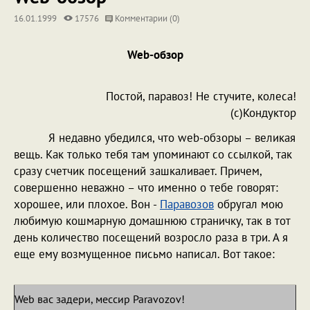
16.01.1999
17576
Комментарии (0)
Web-обзор
Постой, паравоз! Не стучите, колеса!
(с)Кондуктор
Я недавно убедился, что web-обзоры – великая
вещь. Как только тебя там упоминают со ссылкой, так
сразу счетчик посещений зашкаливает. Причем,
совершенно неважно – что именно о тебе говорят:
хорошее, или плохое. Вон -
Паравозов
обругал мою
любимую кошмарную домашнюю страничку, так в тот
день количество посещений возросло раза в три. А я
еще ему возмущенное письмо написал. Вот такое:
Web вас задери, мессир Paravozov!