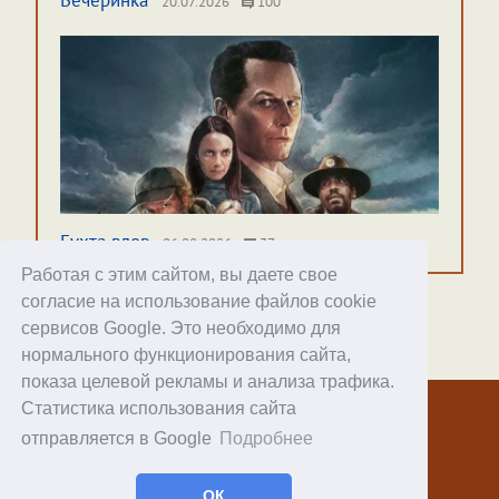
Вечеринка
20.07.2026
100
Бухта вдов
06.08.2026
37
Работая с этим сайтом, вы даете свое
согласие на использование файлов cookie
сервисов Google. Это необходимо для
нормального функционирования сайта,
Хостинг
показа целевой рекламы и анализа трафика.
Статистика использования сайта
© 1998–2026 Alex Exler
отправляется в Google
Подробнее
Facebook
RSS статей
ОК