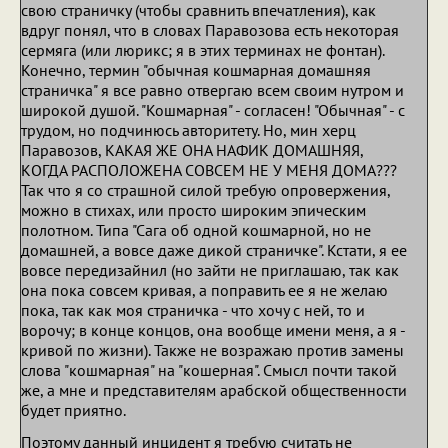
свою страничку (чтобы сравнить впечатления), как
вдруг понял, что в словах Паравозова есть некоторая
сермяга (или люрикс; я в этих терминах не фонтан).
Конечно, термин "обычная кошмарная домашняя
страничка" я все равно отвергаю всем своим нутром и
широкой душой. "Кошмарная" - согласен! "Обычная" - с
трудом, но подчинюсь авторитету. Но, мин херц
Паравозов, КАКАЯ ЖЕ ОНА НАФИК ДОМАШНЯЯ,
КОГДА РАСПОЛОЖЕНА СОВСЕМ НЕ У МЕНЯ ДОМА???
Так что я со страшной силой требую опровержения,
можно в стихах, или просто широким эпическим
полотном. Типа "Сага об одной кошмарной, но не
домашней, а вовсе даже дикой страничке". Кстати, я ее
вовсе передизайнил (но зайти не приглашаю, так как
она пока совсем кривая, а поправить ее я не желаю
пока, так как моя страничка - что хочу с ней, то и
ворочу; в конце концов, она вообще имени меня, а я -
кривой по жизни). Также не возражаю против замены
слова "кошмарная" на "кошерная". Смысл почти такой
же, а мне и представителям арабской общественности
будет приятно.
Поэтому данный инцидент я требую считать не