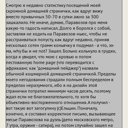
Смотрю я недавно статистику посещений моей
скромной домашней странички, как вдруг вижу
вместо привычных 50-70 в сутки ажно за 300
зашкалило. Не иначе, думаю, Паравозов про меня
какую-то гадость написал. Долго я боролся с собой,
заставляя не ходить на Паравозов-ньюс, чтобы не
расстраиваться попусту, как вдруг недавно, приняв
несколько сотен грамм коньячку я подумал - а что, эх-
ма, why бы и не not? Зашел. Больно кольнуло в грудях,
когда я увидел, что мою с кровью и потом
пестованную home page (что переводится с
африкаанс как "домашний пейджер") назвали
обычной кошмарной домашней страничкой. Пределы
моего негодования страдали полным беспределом в
пределах неразумного, ибо я на дизайн этой
странички потратил минимум часов десять, поэтому
ждал если не благожелательного, то хотя бы
объективно-восторженного отношения. А получил -
вот такую вот загогулину (с)Ельцин. Поначалу,
конечно, я составил корректное письмо, вызывающее
месье Паравозова на дуэль (депо московского метро,
7 утра, оружие - сатира), но потом случайно зашел на