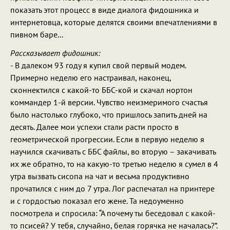
показать этот процесс в виде диалога фидошника и
интернетовца, которые делятся своими впечатлениями в
пивном баре...
Рассказывает фидошник:
- В далеком 93 году я купил свой первый модем.
Примерно неделю его настраивал, наконец,
сконнектился с какой-то ББС-кой и скачал нортон
коммандер 1-й версии. Чувство неизмеримого счастья
было настолько глубоко, что пришлось запить дней на
десять. Далее мои успехи стали расти просто в
геометрической прогрессии. Если в первую неделю я
научился скачивать с ББС файлы, во вторую – закачивать
их же обратно, то на какую-то третью неделю я сумел в 4
утра вызвать сисопа на чат и весьма продуктивно
прочатился с ним до 7 утра. Лог распечатал на принтере
и с гордостью показал его жене. Та недоуменно
посмотрела и спросила: “А почему ты беседовал с какой-
то псисей? У тебя, случайно, белая горячка не началась?”.