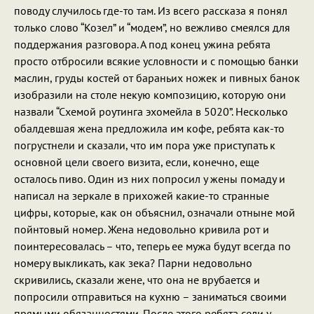
поводу случилось где-то там. Из всего рассказа я понял
только слово “Козел” и “модем”, но вежливо смеялся для
поддержания разговора. А под конец ужина ребята
просто отбросили всякие условности и с помощью банки
маслин, груды костей от бараньих ножек и пивных банок
изобразили на столе некую композицию, которую они
назвали “Схемой роутинга эхомейла в 5020”. Несколько
обалдевшая жена предложила им кофе, ребята как-то
погрустнели и сказали, что им пора уже приступать к
основной цели своего визита, если, конечно, еще
осталось пиво. Один из них попросил у жены помаду и
написал на зеркале в прихожей какие-то странные
цифры, которые, как он объяснил, означали отныне мой
пойнтовый номер. Жена недовольно кривила рот и
поинтересовалась – что, теперь ее мужа будут всегда по
номеру выкликать, как зека? Парни недовольно
скривились, сказали жене, что она не врубается и
попросили отправиться на кухню – заниматься своими
прямыми обязанностями. После этого ребята сели у