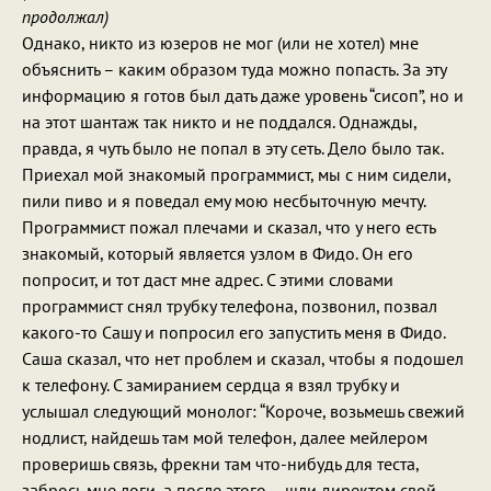
продолжал)
Однако, никто из юзеров не мог (или не хотел) мне
объяснить – каким образом туда можно попасть. За эту
информацию я готов был дать даже уровень “сисоп”, но и
на этот шантаж так никто и не поддался. Однажды,
правда, я чуть было не попал в эту сеть. Дело было так.
Приехал мой знакомый программист, мы с ним сидели,
пили пиво и я поведал ему мою несбыточную мечту.
Программист пожал плечами и сказал, что у него есть
знакомый, который является узлом в Фидо. Он его
попросит, и тот даст мне адрес. С этими словами
программист снял трубку телефона, позвонил, позвал
какого-то Сашу и попросил его запустить меня в Фидо.
Саша сказал, что нет проблем и сказал, чтобы я подошел
к телефону. С замиранием сердца я взял трубку и
услышал следующий монолог: “Короче, возьмешь свежий
нодлист, найдешь там мой телефон, далее мейлером
проверишь связь, фрекни там что-нибудь для теста,
забрось мне логи, а после этого – шли директом свой