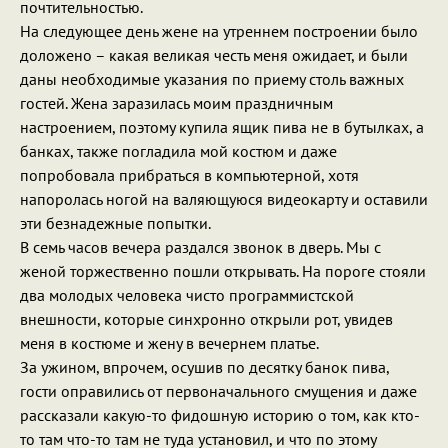
почтительностью.
На следующее день жене на утреннем построении было
доложено – какая великая честь меня ожидает, и были
даны необходимые указания по приему столь важных
гостей. Жена заразилась моим праздничным
настроением, поэтому купила ящик пива не в бутылках, а
банках, также погладила мой костюм и даже
попробовала прибраться в компьютерной, хотя
напоролась ногой на валяющуюся видеокарту и оставили
эти безнадежные попытки.
В семь часов вечера раздался звонок в дверь. Мы с
женой торжественно пошли открывать. На пороге стояли
два молодых человека чисто программистской
внешности, которые синхронно открыли рот, увидев
меня в костюме и жену в вечернем платье.
За ужином, впрочем, осушив по десятку банок пива,
гости оправились от первоначального смущения и даже
рассказали какую-то фидошную историю о том, как кто-
то там что-то там не туда установил, и что по этому