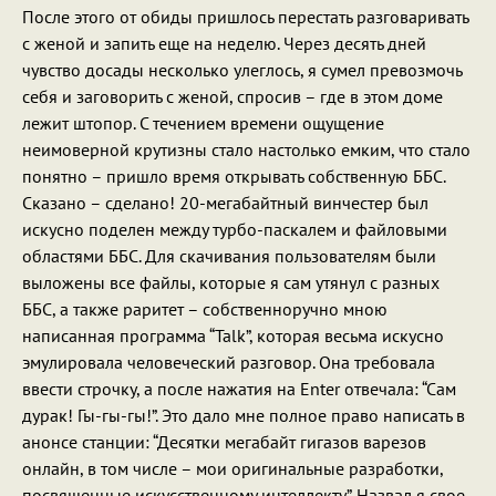
После этого от обиды пришлось перестать разговаривать
с женой и запить еще на неделю. Через десять дней
чувство досады несколько улеглось, я сумел превозмочь
себя и заговорить с женой, спросив – где в этом доме
лежит штопор. С течением времени ощущение
неимоверной крутизны стало настолько емким, что стало
понятно – пришло время открывать собственную ББС.
Сказано – сделано! 20-мегабайтный винчестер был
искусно поделен между турбо-паскалем и файловыми
областями ББС. Для скачивания пользователям были
выложены все файлы, которые я сам утянул с разных
ББС, а также раритет – собственноручно мною
написанная программа “Talk”, которая весьма искусно
эмулировала человеческий разговор. Она требовала
ввести строчку, а после нажатия на Enter отвечала: “Сам
дурак! Гы-гы-гы!”. Это дало мне полное право написать в
анонсе станции: “Десятки мегабайт гигазов варезов
онлайн, в том числе – мои оригинальные разработки,
посвященные искусственному интеллекту”. Назвал я свое