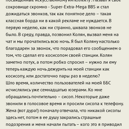
сокровище скромно - Super-Extra-Mega BBS и стал
дожидаться звонков, так как понятное дело – такая
классная борда ни в какой рекламе не нуждается. В
первую неделю, как ни странно, шквала звонков не
было. В среду, правда, позвонил Колян, вызвал меня на
чат и мы прочатились всю ночь. Я был Коляну настолько
благодарен за звонок, что порадовал его сообщением о
том, что сделал его косисопом своей станции. Колян
заметно потух, а потом робко спросил – нужно ли ему
теперь каждую ночь дежурить на моей станции как
косисопу, или достаточно пары раз в неделю?
Шло время, количество пользователей на моей ББС
исчислялись уже семнадцатью юзерами. Ко мне
обращались почтительно – сисоп. Некоторые даже
звонили в голосовое время и просили сисопа к телефону.
Жена (вот дура!) поначалу отвечала, что никакой сисопы
здесь нет, потом в ее душу закрались страшные
подозрения и меня начали пытать – кого это я приводил