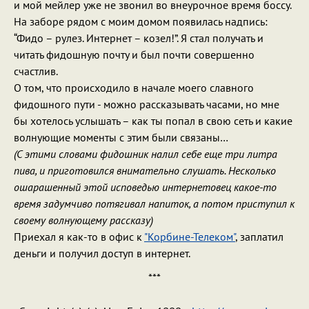
и мой мейлер уже не звонил во внеурочное время боссу.
На заборе рядом с моим домом появилась надпись:
“Фидо – рулез. Интернет – козел!”. Я стал получать и
читать фидошную почту и был почти совершенно
счастлив.
О том, что происходило в начале моего славного
фидошного пути - можно рассказывать часами, но мне
бы хотелось услышать – как ты попал в свою сеть и какие
волнующие моменты с этим были связаны…
(С этими словами фидошник налил себе еще три литра
пива, и приготовился внимательно слушать. Несколько
ошарашенный этой исповедью интернетовец какое-то
время задумчиво потягивал напиток, а потом приступил к
своему волнующему рассказу)
Приехал я как-то в офис к
"Корбине-Телеком"
, заплатил
деньги и получил доступ в интернет.
***