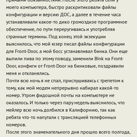
моего компьютера, быстро раскритиковали файлы
конфигурации и версию ДОС, а далее в течение часа
устанавливали какое-то дико громоздкое программное
обеспечение, по пути переругиваясь и употребляя
странные термины. Под конец этой экзекуции
выяснилось, что мой юзер писал файлы конфигурации
для Front-Door, а мой босс устанавливал бинка. Они еще
выпили пива по этому поводу, заменили Bink на Front-
Door, конфиги от Front-Door на бинковые, поздравили
меня и откланялись.
Почти всю ночь я не спал, прислушиваясь с трепетом к
тому, как мой модем непрерывно набирал какой-то
номер. Утром фидошной почты на компьютере не
оказалось. И только через пару недель выяснилось, что
мейлер всю ночь долбился в Калифорнию, так как
ребята что-то напутали с трансляцией телефонных
номеров.
После этого знаменательного дня прошло всего полгода,