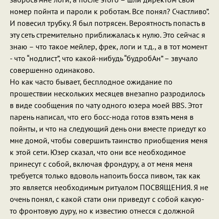
номер пойнта и пароли к роботам. Все понял? Счастливо”.
И повесил трубку. Я был потрясен. Вероятность попасть в
эту сеть стремительно приближалась к нулю. Это сейчас я
знаю – что такое мейлер, фрек, логи и т.д., а в тот момент
- что “нодлист”, что какой-нибудь “будробАн” – звучало
совершенно одинаково.
Но как часто бывает, бесплодное ожидание по
прошествии нескольких месяцев внезапно разродилось
в виде сообщения по чату одного юзера моей BBS. Этот
парень написал, что его босс-нода готов взять меня в
пойнты, и что на следующий день они вместе приедут ко
мне домой, чтобы совершить таинство приобщения меня
к этой сети. Юзер сказал, что они все необходимое
принесут с собой, включая фрондуру, а от меня меня
требуется только вдоволь напоить босса пивом, так как
это является необходимым ритуалом ПОСВЯЩЕНИЯ. Я не
очень понял, с какой стати они приведут с собой какую-
то фронтовую дуру, но к известию отнесся с должной