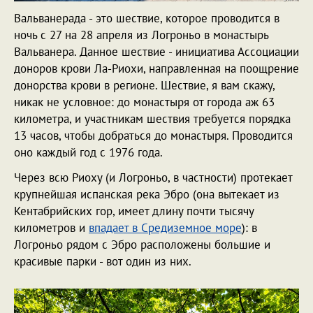
Вальванерада - это шествие, которое проводится в
ночь с 27 на 28 апреля из Логроньо в монастырь
Вальванера. Данное шествие - инициатива Ассоциации
доноров крови Ла-Риохи, направленная на поощрение
донорства крови в регионе. Шествие, я вам скажу,
никак не условное: до монастыря от города аж 63
километра, и участникам шествия требуется порядка
13 часов, чтобы добраться до монастыря. Проводится
оно каждый год с 1976 года.
Через всю Риоху (и Логроньо, в частности) протекает
крупнейшая испанская река Эбро (она вытекает из
Кентабрийских гор, имеет длину почти тысячу
километров и
впадает в Средиземное море
): в
Логроньо рядом с Эбро расположены большие и
красивые парки - вот один из них.