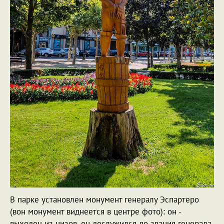
В парке установлен монумент генералу Эспартеро
(вон монумент виднеется в центре фото): он -
выходец из низов, он дослужился до звания генерала,