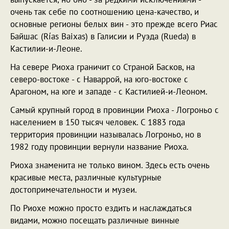
очень так себе по соотношению цена-качество, и
основные регионы белых вин - это прежде всего Риас
Байшас (Rías Baixas) в Галисии и Руэда (Rueda) в
Кастилии-и-Леоне.
На севере Риоха граничит со Страной Басков, на
северо-востоке - с Наваррой, на юго-востоке с
Арагоном, на юге и западе - с Кастилией-и-Леоном.
Самый крупный город в провинции Риоха - Логроньо с
населением в 150 тысяч человек. С 1883 года
территория провинции называлась Логроньо, но в
1982 году провинции вернули название Риоха.
Риоха знаменита не только вином. Здесь есть очень
красивые места, различные культурные
достопримечательности и музеи.
По Риохе можно просто ездить и наслаждаться
видами, можно посещать различные винные