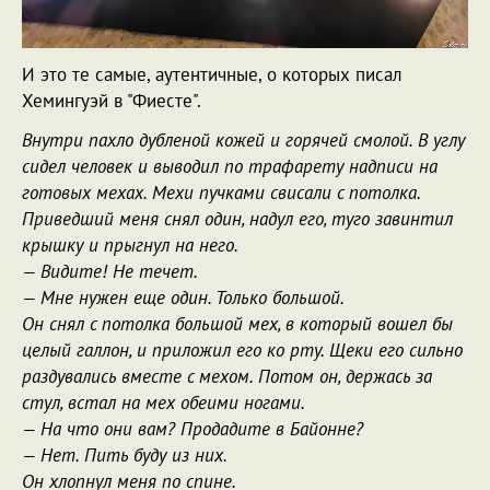
И это те самые, аутентичные, о которых писал
Хемингуэй в "Фиесте".
Внутри пахло дубленой кожей и горячей смолой. В углу
сидел человек и выводил по трафарету надписи на
готовых мехах. Мехи пучками свисали с потолка.
Приведший меня снял один, надул его, туго завинтил
крышку и прыгнул на него.
— Видите! Не течет.
— Мне нужен еще один. Только большой.
Он снял с потолка большой мех, в который вошел бы
целый галлон, и приложил его ко рту. Щеки его сильно
раздувались вместе с мехом. Потом он, держась за
стул, встал на мех обеими ногами.
— На что они вам? Продадите в Байонне?
— Нет. Пить буду из них.
Он хлопнул меня по спине.