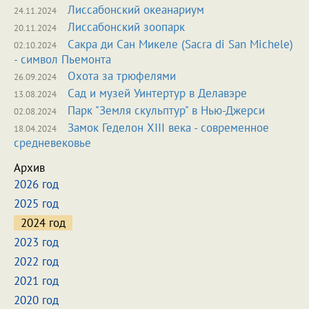
Лиссабонский океанариум
24.11.2024
Лиссабонский зоопарк
20.11.2024
Сакра ди Сан Микеле (Sacra di San Michele)
02.10.2024
- символ Пьемонта
Охота за трюфелями
26.09.2024
Сад и музей Уинтертур в Делавэре
13.08.2024
Парк "Земля скульптур" в Нью-Джерси
02.08.2024
Замок Геделон XIII века - современное
18.04.2024
средневековье
Архив
2026 год
2025 год
2024 год
2023 год
2022 год
2021 год
2020 год