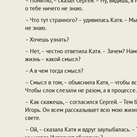
– Понятно, – сказал Сергей. – Ну, видишь, я 
о тебе ничего не знаю.
– Что тут странного? – удивилась Катя. – М
не знаю.
– Хочешь узнать?
– Нет, – честно ответила Катя. – Зачем? На
жизнь – какой смысл?
– А в чем тогда смысл?
– Смысл в том, – объяснила Катя, – чтобы в
Чтобы слои слезали не разом, а в процессе.
– Как скажешь, – согласился Сергей. – Тем
Игорь. Он всем рассказывает всю мою жизн
свете.
– Ой, – сказала Катя и вдруг заулыбалась. – 