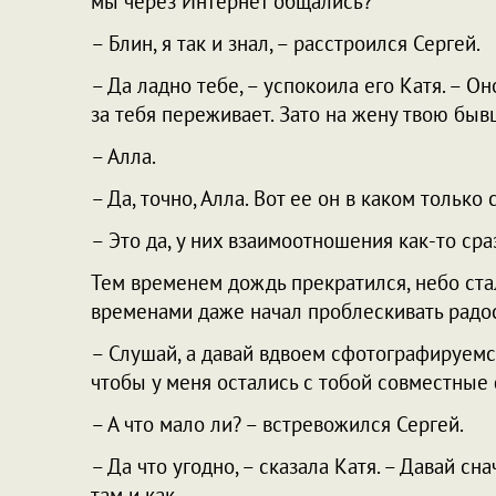
мы через Интернет общались?
– Блин, я так и знал, – расстроился Сергей.
– Да ладно тебе, – успокоила его Катя. – Он
за тебя переживает. Зато на жену твою бывш
– Алла.
– Да, точно, Алла. Вот ее он в каком только
– Это да, у них взаимоотношения как-то сра
Тем временем дождь прекратился, небо стал
временами даже начал проблескивать радо
– Слушай, а давай вдвоем сфотографируемся
чтобы у меня остались с тобой совместные ф
– А что мало ли? – встревожился Сергей.
– Да что угодно, – сказала Катя. – Давай с
там и как.