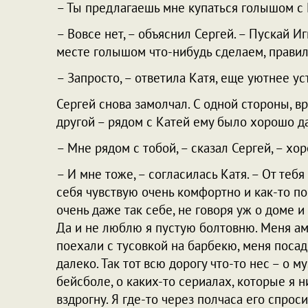
– Ты предлагаешь мне купаться голышом с 
– Вовсе нет, – объяснил Сергей. – Пускай И
месте голышом что-нибудь сделаем, прави
– Запросто, – ответила Катя, еще уютнее ус
Сергей снова замолчал. С одной стороны, в
другой – рядом с Катей ему было хорошо д
– Мне рядом с тобой, – сказал Сергей, – хо
– И мне тоже, – согласилась Катя. – От теб
себя чувствую очень комфортно и как-то по
очень даже так себе, не говоря уж о доме и
Да и не люблю я пустую болтовню. Меня ам
поехали с тусовкой на барбекю, меня посад
далеко. Так тот всю дорогу что-то нес – о 
бейсболе, о каких-то сериалах, которые я н
вздрогну. Я где-то через полчаса его спрос