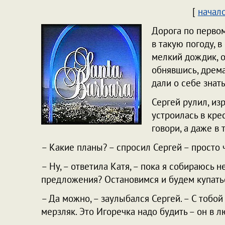
[
начал
Дорога по первом
в такую погоду, 
мелкий дождик, о
обнявшись, дрема
дали о себе знать
Сергей рулил, из
устроилась в кре
говори, а даже в
– Какие планы? – спросил Сергей – просто ч
– Ну, – ответила Катя, – пока я собираюсь н
предложения? Остановимся и будем купать
– Да можно, – заулыбался Сергей. – С тобой 
мерзляк. Это Игоречка надо будить – он в 