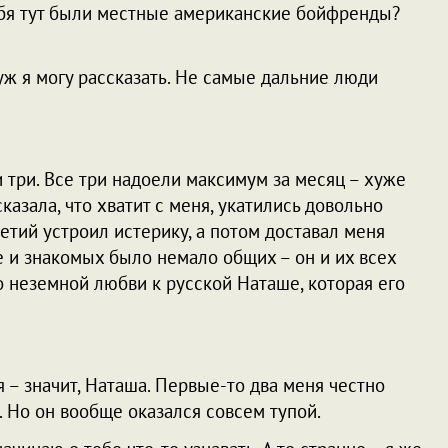
 тебя тут были местные американские бойфренды?
о уж я могу рассказать. Не самые дальние люди
и три. Все три надоели максимум за месяц – хуже
казала, что хватит с меня, укатились довольно
ретий устроил истерику, а потом доставал меня
еще и знакомых было немало общих – он и их всех
о неземной любви к русской Наташе, которая его
ая – значит, Наташа. Первые-то два меня честно
й. Но он вообще оказался совсем тупой.