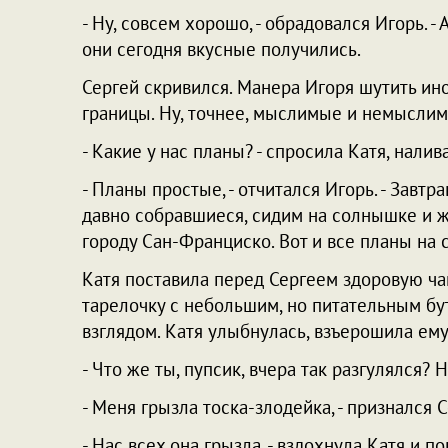
- Ну, совсем хорошо, - обрадовался Игорь. - 
они сегодня вкусные получились.
Сергей скривился. Манера Игоря шутить и
границы. Ну, точнее, мыслимые и немыслим
- Какие у нас планы? - спросила Катя, нали
- Планы простые, - отчитался Игорь. - Завтр
давно собравшиеся, сидим на солнышке и ж
городу Сан-Франциско. Вот и все планы на 
Катя поставила перед Сергеем здоровую ча
тарелочку с небольшим, но питательным б
взглядом. Катя улыбнулась, взъерошила ему
- Что же ты, пупсик, вчера так разгулялся? 
- Меня грызла тоска-злодейка, - признался С
- Нас всех она грызла, - вздохнула Катя и 