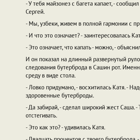
- У тебя майзонез с багета капает, - сооб
Сергей.
- Мы, узбеки, живем в полной гармонии с п
- И что это означает? - заинтересовалась Кат
- Это означает, что капать - можно, - объяс
И он показал на длинный развернутый руло
следования бутерброда в Сашин рот. Именн
среду в виде стола.
- Ловко придумано, - восхитилась Катя. - Н
здоровенные бутерброды.
- Да забирай, - сделал широкий жест Саша. 
отстегивать.
- Это как это? - удивилась Катя.
- Двадцать процентов с твоего бутерброда, -