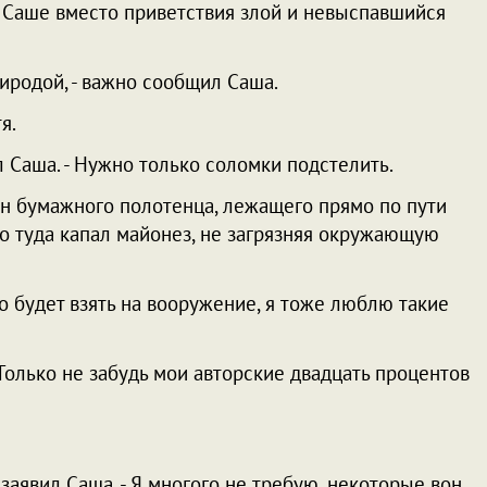
щил Саше вместо приветствия злой и невыспавшийся
риродой, - важно сообщил Саша.
я.
нил Саша. - Нужно только соломки подстелить.
н бумажного полотенца, лежащего прямо по пути
о туда капал майонез, не загрязняя окружающую
адо будет взять на вооружение, я тоже люблю такие
- Только не забудь мои авторские двадцать процентов
 заявил Саша. - Я многого не требую, некоторые вон