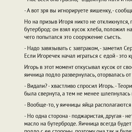
- А вот зря вы игнорируете яишенку, - сообщ
Но на призыв Игоря никто не откликнулся, 
бутерброд: он взял кусок хлеба, положил н
чего попытался это сооружение съесть.
- Надо завязывать с завтраком, - заметил Се
Если Игоречек начал играться с едой - это 
Игорь в этот момент откусывал кусок от сво
яичница подло развернулась, оторвалась от
- Видали? - хвастливо спросил Игорь. - Тео
была свернута, а тем не менее шлепнулась 
- Вообще-то, у яичницы яйца располагаются с
- Но одна сторона - поджаристая, другая - нет
масло на бутерброде. Яичница всегда будет
подло с ее стороны, поэтому она так и буде