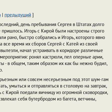
о
|
предыдущий
]
следний, день пребывания Сергея в Штатах долго
 пришлось. Игорь с Кирой были настроены строго
али рано, быстро собрались и Игорь, которого явно
за все время их сборов Сергей с Катей из своей
 вылезли, начал устраивать в коридоре различные
мероприятия: ронял кастрюли, пел оперные арии,
ты - в общем, таким образом их как бы нежно будил,
р.
серьезным или совсем несерьезным под этот шум-гам
ть, умыться и отправляться в столовую на завтрак,
ь с Кирой поедали яичницу из огромной сковородки,
азвлекал себя бутербродом из багета, ветчины,