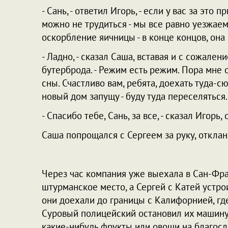
- Сань, - ответил Игорь, - если у вас за это
можно не трудиться - мы все равно уезжаем
оскорбление яичницы - в конце концов, она 
- Ладно, - сказал Саша, вставая и с сожале
бутерброда. - Режим есть режим. Пора мне 
сны. Счастливо вам, ребята, доехать туда-сю
новый дом запущу - буду туда переселяться.
- Спасибо тебе, Сань, за все, - сказал Игорь
Саша попрощался с Сергеем за руку, отклан
Через час компания уже выехала в Сан-Фран
штурманское место, а Сергей с Катей устрои
они доехали до границы с Калифорнией, где
Суровый полицейский остановил их машину и
какие-нибудь фрукты или овощи на благос