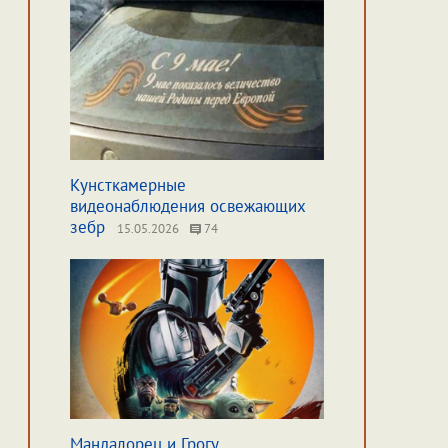
Кунсткамерные
видеонаблюдения освежающих
зебр
15.05.2026
74
Мандалорец и Грогу