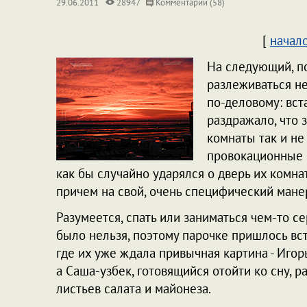
29.06.2011
28947
Комментарии (58)
[
начал
На следующий, по
разлеживаться не
по-деловому: вст
раздражало, что 
комнаты так и не
провокационные 
как бы случайно ударялся о дверь их комна
причем на свой, очень специфический мане
Разумеется, спать или заниматься чем-то 
было нельзя, поэтому парочке пришлось вста
где их уже ждала привычная картина - Игор
а Саша-узбек, готовящийся отойти ко сну, р
листьев салата и майонеза.