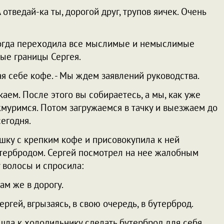
А отведай-ка ты, дорогой друг, трупов яичек. Очень
ногда переходила все мыслимые и немыслимые
ые границы Сергея.
вая себе кофе. - Мы ждем заявлений руководства.
акаем. После этого вы собираетесь, а мы, как уже
муримся. Потом загружаемся в тачку и выезжаем до
сегодня.
шку с крепким кофе и присовокупила к ней
утербродом. Сергей посмотрел на нее жалобным
 волосы и спросила:
Нам же в дорогу.
ергей, вгрызаясь, в свою очередь, в бутерброд.
пошла к холодильнику сделать бутерброд для себя.