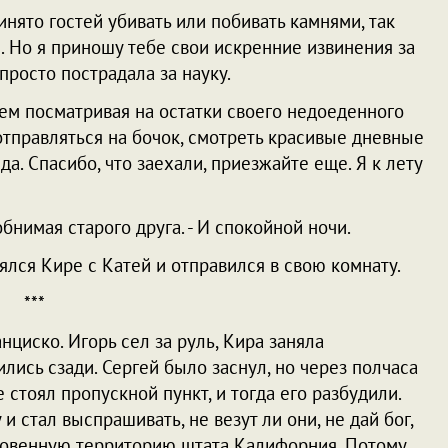
 принято гостей убивать или побивать камнями, так
. Но я приношу тебе свои искренние извинения за
просто пострадала за науку.
нием посматривая на остатки своего недоеденного
отправляться на бочок, смотреть красивые дневные
да. Спасибо, что заехали, приезжайте еще. Я к лету
, обнимая старого друга. - И спокойной ночи.
ялся Кире с Катей и отправился в свою комнату.
***
циско. Игорь сел за руль, Кира заняла
лись сзади. Сергей было заснул, но через полчаса
 стоял пропускной пункт, и тогда его разбудили.
 стал выспрашивать, не везут ли они, не дай бог,
ловенную территорию штата Калифорния. Потому