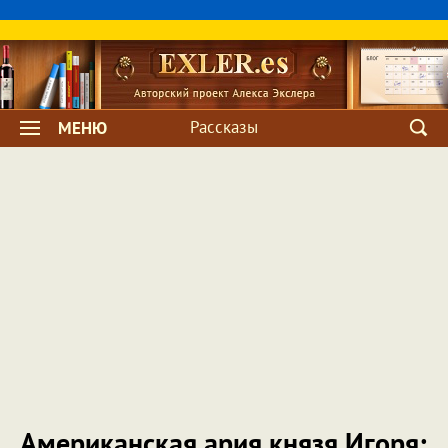
Рассказы
МЕНЮ
Американская ария князя Игоря: