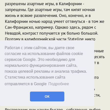
разрешены азартные игры, в Калифорнии -
запрещены. Где азартные игры, там кипят ночная
жизнь и всякие развлечения. Оно, конечно, и в
Калифорнии ночью народ умеет оттянуться - в том же
Сан-Франциско, например. Однако здесь, рядом с
Невадой, контраст получается уж больно большой.
Поэтому в калифорнийской части Stateline никто
ночных заведений и не открывает - не потянут
Работая с этим сайтом, вы даете свое
конкуренции с невадской частью. Так что тут обычные
согласие на использование файлов cookie
тихие жилые районы, где спать заваливаются в десять
сервисов Google. Это необходимо для
вечера, а если хотят расслабиться - идут или едут в
нормального функционирования сайта,
Неваду.
показа целевой рекламы и анализа трафика.
- Забавно, - развеселился Игорь, - я и не думал, что
Статистика использования сайта
будет такой контраст. Впрочем, фиг с ней, с
отправляется в Google
Подробнее
Калифорнией, нам уже обратно пора - в веселую
Неваду. Сначала поужинаем где-нибудь поблизости,
ОК
потом домой.
Ресторанчик они нашли быстро - собственно, выбор