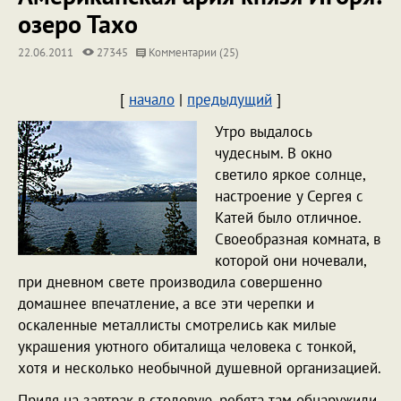
озеро Тахо
22.06.2011
27345
Комментарии (25)
[
начало
|
предыдущий
]
Утро выдалось
чудесным. В окно
светило яркое солнце,
настроение у Сергея с
Катей было отличное.
Своеобразная комната, в
которой они ночевали,
при дневном свете производила совершенно
домашнее впечатление, а все эти черепки и
оскаленные металлисты смотрелись как милые
украшения уютного обиталища человека с тонкой,
хотя и несколько необычной душевной организацией.
Придя на завтрак в столовую, ребята там обнаружили