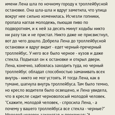
имени Лена шла по ночному городу к троллейбусной
остановке. Она шла-шла и вдруг заметила, что улица
вокруг нее сильно изменилась. Исчезли гопники,
пропала наглая молодежь, пьющая пиво по
подворотням, и к ней за десять минут ходьбы никто
ни разу так и не пристал. Никто даже не присвистнул,
вот до чего дошло. Добрела Лена до троллейбусной
остановки и вдруг видит - едет черный-пречерный
троллейбус. У него все было черное - кузов и даже
стекла. Подъехал он к остановке и открыл двери.
Лена, конечно, забоялась заходить туда, но черный
троллейбус обладал способностью заманивать всех
внутрь - никто не мог устоять. И тогда Лена, как в
тумане, шагнула внутрь троллейбуса. Там было темно,
но кресло водителя было освещено, и Лена увидела,
что в кресле сидит черноволосый молодой человек.
"Скажите, молодой человек, - спросила Лена, - а
почему у вашего троллейбуса все стекла - черные?"
Молодой человек захохотал и прокричал: "А