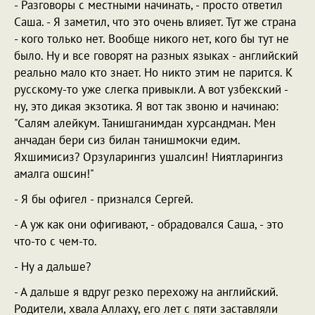
- Разговоры с местными начинать, - просто ответил
Саша. - Я заметил, что это очень влияет. Тут же страна
- кого только нет. Вообще никого нет, кого бы тут не
было. Ну и все говорят на разных языках - английский
реально мало кто знает. Но никто этим не парится. К
русскому-то уже слегка привыкли. А вот узбекский -
ну, это дикая экзотика. Я вот так звоню и начинаю:
"Салям алейкум. Танишганимдан хурсандман. Мен
анчадан бери сиз билан танишмокчи едим.
Яхшимисиз? Орзуларингиз ушалсин! Ниятларингиз
амалга ошсин!"
- Я бы офигел - признался Сергей.
- А уж как они офигивают, - обрадовался Саша, - это
что-то с чем-то.
- Ну а дальше?
- А дальше я вдруг резко перехожу на английский.
Родители, хвала Аллаху, его лет с пяти заставляли