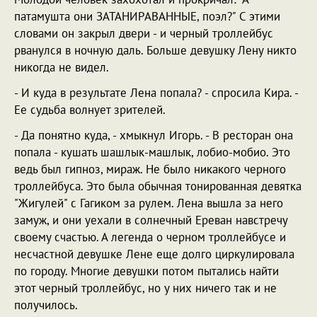
патамушта они ЗАТАНИРАВАННЫЕ, поэл?" С этими
словами он закрыл двери - и черный троллейбус
рванулся в ночную даль. Больше девушку Лену никто
никогда не видел.
- И куда в результате Лена попала? - спросила Кира. -
Ее судьба волнует зрителей.
- Да понятно куда, - хмыкнул Игорь. - В ресторан она
попала - кушать шашлык-машлык, лобио-мобио. Это
ведь был гипноз, мираж. Не было никакого черного
троллейбуса. Это была обычная тонированная девятка
"Жигулей" с Гагиком за рулем. Лена вышла за него
замуж, и они уехали в солнечный Ереван навстречу
своему счастью. А легенда о черном троллейбусе и
несчастной девушке Лене еще долго циркулировала
по городу. Многие девушки потом пытались найти
этот черный троллейбус, но у них ничего так и не
получилось.