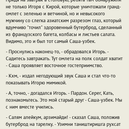
не только Игоря с Кирой, которые уничтожали гранд-
омлет с зеленью и ветчиной, но и невысокого
мужчину со слегка азиатским разрезом глаз, который
вдумчиво "точил" здоровенный бутерброд, сделанный
из французского багета, колбасы и листьев салата.
Видимо, это и был тот самый Саша-узбек.
- Проснулись наконец-то, - обрадовался Игорь. -
Садитесь завтракать. Тут омлета на полк солдат хватит
- Саша проявляет восточное гостеприимство.
- Кхм, - издал негодующий звук Саша и стал что-то
показывать Игорю мимикой.
- А, точно, - догадался Игорь. - Пардон. Серег, Кать,
познакомьтесь. Это мой старый друг - Саша-узбек. Мы
с ним вместе учились.
- Салям алейкум, арзимайди! - сказал Саша, положив
бутерброд на тарелку. - Узимни таништиришга рухсат