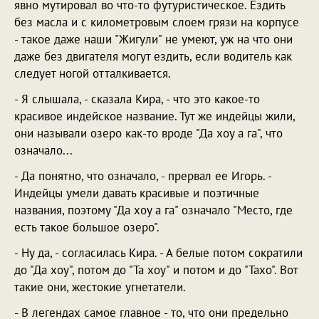
явно мутировал во что-то футуристическое. Ездить
без масла и с километровым слоем грязи на корпусе
- такое даже наши "Жигули" не умеют, уж на что они
даже без двигателя могут ездить, если водитель как
следует ногой отталкивается.
- Я слышала, - сказала Кира, - что это какое-то
красивое индейское название. Тут же индейцы жили,
они называли озеро как-то вроде "Да хоу а га", что
означало...
- Да понятно, что означало, - прервал ее Игорь. -
Индейцы умели давать красивые и поэтичные
названия, поэтому "Да хоу а га" означало "Место, где
есть такое большое озеро".
- Ну да, - согласилась Кира. - А белые потом сократили
до "Да хоу", потом до "Та хоу" и потом и до "Тахо". Вот
такие они, жестокие угнетатели.
- В легендах самое главное - то, что они предельно