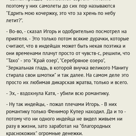
поэтому у них самолеты до сих пор называются
"Едрить мою кочержку, это что за хрень по небу
летит?".
- Во-во, - сказал Игорь и одобрительно посмотрел на
приятеля. - Это только потом всякие дурачки, которые
считают, что в индейцах может быть некая поэтика и
они временами плачут просто от чувств-с, решили, что
"Тахо" - это "Край озер", "Серебряное озеро",
"Зеркальная гладь, в которой внучка великого Маниту
стирала свои шмотки" и так далее. На самом деле это
просто их любимая дикарская жратва, только и всего.
- Эх, - вздохнула Катя, - убили всю романтику.
- Ну так индейцы, - пожал плечами Игорь. - В них
романтику только Фенимор Купер находил. Да и то -
потому что ни одного индейца не видел живьем ни
разу в жизни, зато заработал на "благородных
краснокожих" огромные денежки.