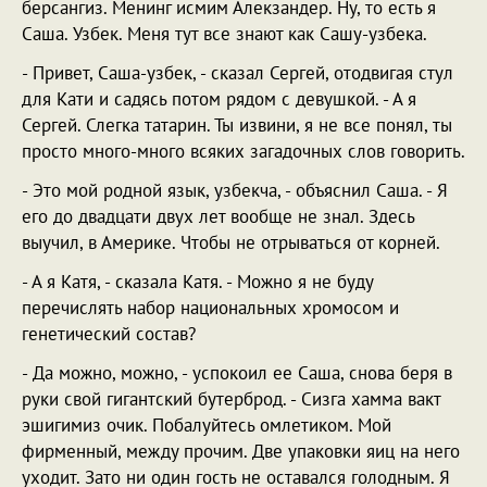
берсангиз. Менинг исмим Алекзандер. Ну, то есть я
Саша. Узбек. Меня тут все знают как Сашу-узбека.
- Привет, Саша-узбек, - сказал Сергей, отодвигая стул
для Кати и садясь потом рядом с девушкой. - А я
Сергей. Слегка татарин. Ты извини, я не все понял, ты
просто много-много всяких загадочных слов говорить.
- Это мой родной язык, узбекча, - объяснил Саша. - Я
его до двадцати двух лет вообще не знал. Здесь
выучил, в Америке. Чтобы не отрываться от корней.
- А я Катя, - сказала Катя. - Можно я не буду
перечислять набор национальных хромосом и
генетический состав?
- Да можно, можно, - успокоил ее Саша, снова беря в
руки свой гигантский бутерброд. - Сизга хамма вакт
эшигимиз очик. Побалуйтесь омлетиком. Мой
фирменный, между прочим. Две упаковки яиц на него
уходит. Зато ни один гость не оставался голодным. Я