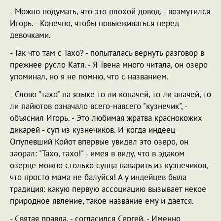
- Можно подумать, что это плохой довод, - возмутился
Игорь. - Конечно, чтобы повыеживаться перед
девочками.
- Так что там с Тахо? - попыталась вернуть разговор в
прежнее русло Катя. - Я Твена много читала, он озеро
упоминал, но я не помню, что с названием.
- Слово "тахо" на языке то ли копачей, то ли апачей, то
ли пайютов означало всего-навсего "кузнечик", -
объяснил Игорь. - Это любимая жратва краснокожих
дикарей - суп из кузнечиков. И когда индеец
Опупевший Койот впервые увидел это озеро, он
заорал: "Тахо, тахо!" - имея в виду, что в эдаком
озерце можно столько супца наварить из кузнечиков,
что просто мама не балуйся! А у индейцев была
традиция: какую первую ассоциацию вызывает некое
природное явление, такое название ему и дается.
- Святая правда, - согласился Сергей. - Именно