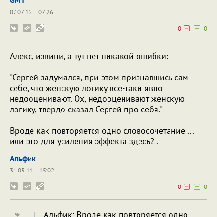
GMT
07.07.12
07:26
0
0
Алекс, извини, а тут нет никакой ошибки:
"Сергей задумался, при этом признавшись сам
себе, что женскую логику все-таки явно
недооценивают. Ох, недооценивают женскую
логику, твердо сказал Сергей про себя."
Вроде как повторяется одно словосочетание....
или это для усиления эффекта здесь?..
Альфик
31.05.11
15:02
0
0
Альфик: Вроде как повторяется одно