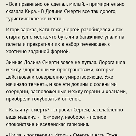
- Все правильно он сделал, милый, - примирительно
сказала Кира. - В Долине Смерти все так дорого,
туристическое же место...
Игорь заржал, Катя тоже, Сергей разобиделся и так
стартанул с места, что бутыли в багажнике упали на
галеты и превратили их в набор печенюшек с
хаотично заданной формой.
Зимняя Долина Смерти вовсе не пугала. Дорога шла
между здоровенными пространствами, которые
действовали совершенно умиротворяюще. Уже
начинало темнеть, и все эти долины с солеными
озерцами, расположенные между горами и холмами,
приобрели голубоватый оттенок.
- Какая тут смерть? - спросил Сергей, расслабленно
ведя машину. - По-моему, наоборот - полное
спокойствие и вселенская гармония.
- Ну да, - подтвердил Игорь. - Смерть и есть. Тоже