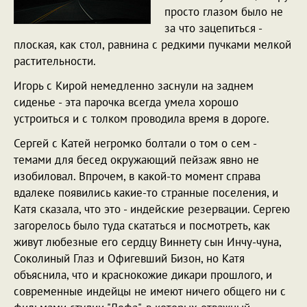
просто глазом было не
за что зацепиться -
плоская, как стол, равнина с редкими пучками мелкой
растительности.
Игорь с Кирой немедленно заснули на заднем
сиденье - эта парочка всегда умела хорошо
устроиться и с толком проводила время в дороге.
Сергей с Катей негромко болтали о том о сем -
темами для бесед окружающий пейзаж явно не
изобиловал. Впрочем, в какой-то момент справа
вдалеке появились какие-то странные поселения, и
Катя сказала, что это - индейские резервации. Сергею
загорелось было туда скататься и посмотреть, как
живут любезные его сердцу Виннету сын Инчу-чуна,
Соколиный Глаз и Офигевший Бизон, но Катя
объяснила, что и краснокожие дикари прошлого, и
современные индейцы не имеют ничего общего ни с