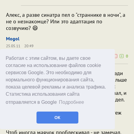
Алекс, а разве синатра пел о "страннике в ночи", а
не о незнакомце? Или это адаптация по
созвучию? 😄
Mogol
25.05.11
20:49
0
0
Работая с этим сайтом, вы даете свое
согласие на использование файлов cookie
В NYC и окрестностях обычно так: заметил сзади
сервисов Google. Это необходимо для
полИс с мигалкой, уступил ему линию и он дальше
нормального функционирования сайта,
едет. Если кто на мигалку не реагирует, полИс
показа целевой рекламы и анализа трафика.
сиреной вякнет. А такого чтоб он летел, завывал, и
Статистика использования сайта
все шпалерами выстраивались - ни разу не видел.
отправляется в Google
Подробнее
Ну разве что президент едет. Но там и
мотоциклисты перекрестки блокирует, и кортеж
ОК
большой.
Чтоб иногда маячок проблескивал - не замечал.