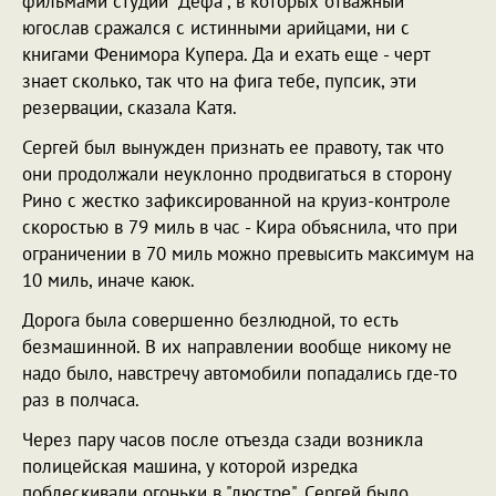
фильмами студии "Дефа", в которых отважный
югослав сражался с истинными арийцами, ни с
книгами Фенимора Купера. Да и ехать еще - черт
знает сколько, так что на фига тебе, пупсик, эти
резервации, сказала Катя.
Сергей был вынужден признать ее правоту, так что
они продолжали неуклонно продвигаться в сторону
Рино с жестко зафиксированной на круиз-контроле
скоростью в 79 миль в час - Кира объяснила, что при
ограничении в 70 миль можно превысить максимум на
10 миль, иначе каюк.
Дорога была совершенно безлюдной, то есть
безмашинной. В их направлении вообще никому не
надо было, навстречу автомобили попадались где-то
раз в полчаса.
Через пару часов после отъезда сзади возникла
полицейская машина, у которой изредка
поблескивали огоньки в "люстре". Сергей было