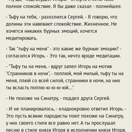
полное спокойствие. Я бы даже сказал - полнейшее.
- Тьфу на тебя, - разозлился Сергей. - Я говорю, что
долины эти навевают спокойствие. Жизненное. Не
хочется никаких бурных эмоций, хочется
медитировать.
- Так "тьфу на меня" - это какие же бурные эмоции? -
согласился Игорь. - Это так, нечто вроде медитации.
- "Тьфу ты на меня, - вдруг запел Игорь на мотив
"Странников в ночи", - поплюй, мой милый, тьфу ты на
меня, плюй со всей силой, странники в ночи, на них
ты всласть поплю-ю-ю-ю-юй..."
- Не похоже на Синатру, - поддел друга Сергей.
- И не планировалось, - хладнокровно ответил Игорь. -
Это пусть всякие пародисты поют похоже на Синатру,
у них своего стиля все равно нет. А ты прослушал
песню в стиле князя Игоря в исполнении князя Игоря.