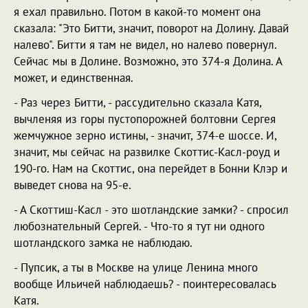
я ехал правильно. Потом в какой-то момент она
сказала: "Это Битти, значит, поворот на Долину. Давай
налево". Битти я там не видел, но налево повернул.
Сейчас мы в Долине. Возможно, это 374-я Долина. А
может, и единственная.
- Раз через Битти, - рассудительно сказала Катя,
вычленяя из горы пустопорожней болтовни Сергея
жемчужное зерно истины, - значит, 374-е шоссе. И,
значит, мы сейчас на развилке Скоттис-Касл-роуд и
190-го. Нам на Скоттис, она перейдет в Бонни Клэр и
выведет снова на 95-е.
- А Скоттиш-Касл - это шотландские замки? - спросил
любознательный Сергей. - Что-то я тут ни одного
шотландского замка не наблюдаю.
- Пупсик, а ты в Москве на улице Ленина много
вообще Ильичей наблюдаешь? - поинтересовалась
Катя.