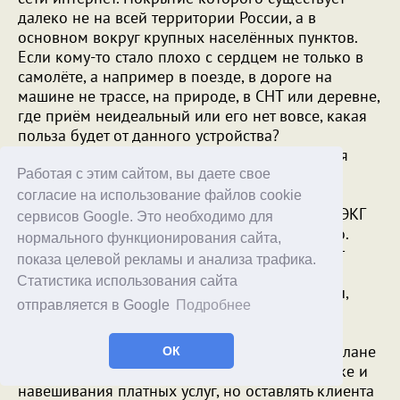
далеко не на всей территории России, а в
основном вокруг крупных населённых пунктов.
Если кому-то стало плохо с сердцем не только в
самолёте, а например в поезде, в дороге на
машине не трассе, на природе, в СНТ или деревне,
где приём неидеальный или его нет вовсе, какая
польза будет от данного устройства?
Вот если бы производитель сделал гаджет для
совместной работы со смартфоном и
Работая с этим сайтом, вы даете свое
комплектовал устройство с софтом под
согласие на использование файлов cookie
Android/Apple для автоматического анализа ЭКГ
сервисов Google. Это необходимо для
оффлайн на телефоне - вот это было бы круто.
нормального функционирования сайта,
Но я такого не встречал. Был какой-то проект
показа целевой рекламы и анализа трафика.
давно, но он, похоже, давно заглох. Все
Статистика использования сайта
устройства подобного типа, что мне известны,
отправляется в Google
Подробнее
используют автоматический анализ ЭКГ на
сервере и зависят от производителя и сети.
Понятно, что производителю это выгодно в плане
ОК
удержания пользователя на коротком поводке и
навешивания платных услуг, но оставлять клиента