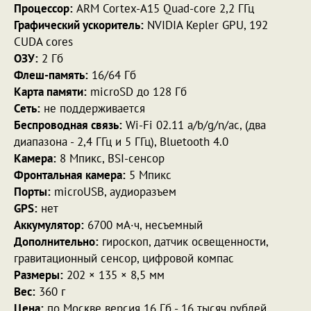
Процессор:
ARM Cortex-A15 Quad-core 2,2 ГГц
Графический ускоритель:
NVIDIA Kepler GPU, 192
CUDA cores
ОЗУ:
2 Гб
Флеш-память:
16/64 Гб
Карта памяти:
microSD до 128 Гб
Сеть:
не поддерживается
Беспроводная связь:
Wi-Fi 02.11 a/b/g/n/ac, (два
диапазона - 2,4 ГГц и 5 ГГц), Bluetooth 4.0
Камера:
8 Мпикс, BSI-сенсор
Фронтальная камера:
5 Мпикс
Порты:
microUSB, аудиоразъем
GPS:
нет
Аккумулятор:
6700 мА·ч, несъемный
Дополнительно:
гироскоп, датчик освещенности,
гравитационный сенсор, цифровой компас
Размеры:
202 × 135 × 8,5 мм
Вес:
360 г
Цена:
по Москве версия 16 Гб - 16 тысяч рублей,