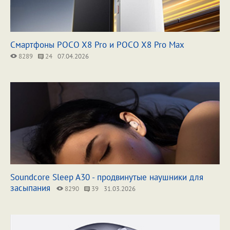
Смартфоны POCO X8 Pro и POCO X8 Pro Max
8289
24
07.04.2026
Soundcore Sleep A30 - продвинутые наушники для
засыпания
8290
39
31.03.2026