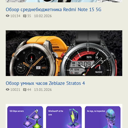
Обзор среднебюджетника Redmi Note 15 5G
10134
35
10.02.2026
Обзор умных часов Zeblaze Stratos 4
10021
44
13.01.2026