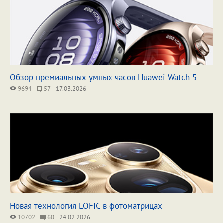
Обзор премиальных умных часов Huawei Watch 5
9694
57
17.03.2026
Новая технология LOFIC в фотоматрицах
10702
60
24.02.2026