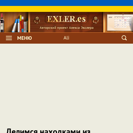
Ali
МЕНЮ
Делимся находками из