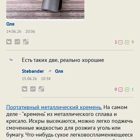
Оля
14.06.26
20:06
2
9
Есть таких две, реально хорошие
Stebander
Оля
15.06.26
10:38
0
1
Портативный металлический кремень.
На самом
деле - "кремень" из металлического сплава и
кресало. Искры высекаются, можно легко поджечь
смоченные жидкостью для розжига уголь или
бумагу. Что-нибудь сухое легковоспламеняющееся