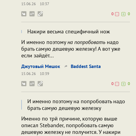
15.06.26
10:37
0
0
Накири весьма специфичный нож
И именно поэтому
на попробовать
надо
брать самую дешевую железку! А вот уже
если зайдёт...
Джутовый Мешок
Baddest Santa
15.06.26
10:39
0
0
И именно поэтому на попробовать надо
брать самую дешевую железку
Именно по трй причине, которую выше
описал Stebander, попробовать самую
дешевую железку не получится. У накири