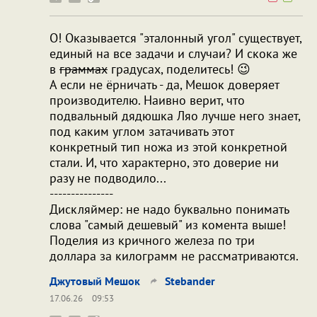
О! Оказывается "эталонный угол" существует,
единый на все задачи и случаи? И скока же
в
граммах
градусах, поделитесь! 😉
А если не ёрничать - да, Мешок доверяет
производителю. Наивно верит, что
подвальный дядюшка Ляо лучше него знает,
под каким углом затачивать этот
конкретный тип ножа из этой конкретной
стали. И, что характерно, это доверие ни
разу не подводило...
---------------
Дискляймер: не надо буквально понимать
слова "самый дешевый" из комента выше!
Поделия из кричного железа по три
доллара за килограмм не рассматриваются.
Джутовый Мешок
Stebander
17.06.26
09:53