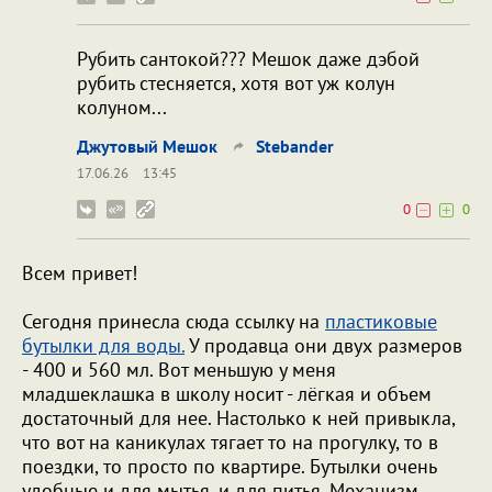
Рубить сантокой??? Мешок даже дэбой
рубить стесняется, хотя вот уж колун
колуном...
Джутовый Мешок
Stebander
17.06.26
13:45
0
0
Всем привет!
Сегодня принесла сюда ссылку на
пластиковые
бутылки для воды.
У продавца они двух размеров
- 400 и 560 мл. Вот меньшую у меня
младшеклашка в школу носит - лёгкая и объем
достаточный для нее. Настолько к ней привыкла,
что вот на каникулах тягает то на прогулку, то в
поездки, то просто по квартире. Бутылки очень
удобные и для мытья, и для питья. Механизм