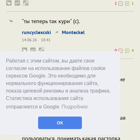
1
1
"ты теперь так кури" (с).
runcyclexcski
Monteckel
14.06.26
18:41
0
4
Работая с этим сайтом, вы даете свое
ИИ пишет, что "кремень"
согласие на использование файлов cookie
сервисов Google. Это необходимо для
"Выживальщики" обычно называют такие
нормального функционирования сайта,
штуки - огниво.
показа целевой рекламы и анализа трафика.
Статистика использования сайта
боится влаги
отправляется в Google
Подробнее
Не знаю что оно там пишет, тогда как
устойчивость ко влаге - это и есть главная
ОК
фишка. Можно вытащить из-под воды,
обтереть - и вперед. Но нужно уметь
пользоваться, понимать какая растопка