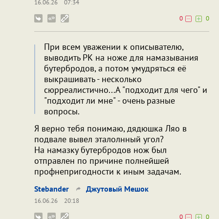
16.06.26
07:34
0
0
При всем уважении к описывателю,
выводить РК на ноже для намазывания
бутербродов, а потом умудряться её
выкрашивать - несколько
сюрреалистично...А "подходит для чего" и
"подходит ли мне" - очень разные
вопросы.
Я верно тебя понимаю, дядюшка Ляо в
подвале вывел эталолнный угол?
На намазку бутербродов нож был
отправлен по причине полнейшей
профнепригодности к иным задачам.
Stebander
Джутовый Мешок
16.06.26
20:18
0
0