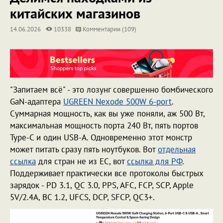
китайских магазинов
14.06.2026
10338
Комментарии (109)
"Запитаем всё" - это лозунг совершенно бомбического
GaN-адаптера
UGREEN Nexode 500W 6-port
.
Суммарная мощность, как вы уже поняли, аж 500 Вт,
максимальная мощность порта 240 Вт, пять портов
Type-C и один USB-A. Одновременно этот монстр
может питать сразу пять ноутбуков. Вот
отдельная
ссылка
для стран не из ЕС, вот
ссылка для РФ
.
Поддерживает практически все протоколы быстрых
зарядок - PD 3.1, QC 3.0, PPS, AFC, FCP, SCP, Apple
5V/2.4A, BC 1.2, UFCS, DCP, SFCP, QC3+.