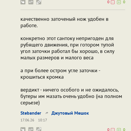
0
0
качественно заточеный нож удобен в
работе.
конкретно этот сантоку непригоден для
рубящего движения, при готором тупой
угол заточки работал бы хорошо, в силу
малых размеров и малого веса
а при более остром угле заточки -
крошиться кромка
вердикт - ничего особого и не ожидалось,
бутеры им мазать очень удобно (на полном
серьезе)
Stebander
Джутовый Мешок
17.06.26
10:17
0
0