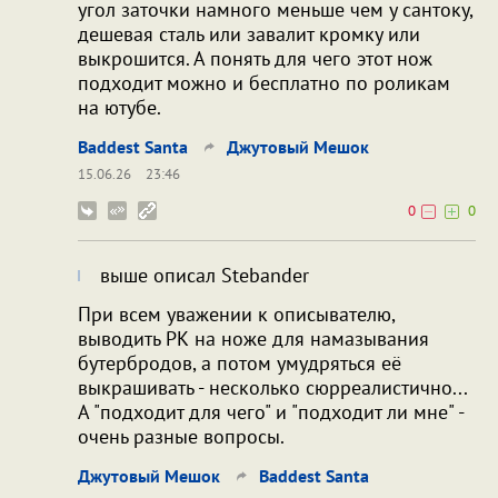
угол заточки намного меньше чем у сантоку,
дешевая сталь или завалит кромку или
выкрошится. А понять для чего этот нож
подходит можно и бесплатно по роликам
на ютубе.
Baddest Santa
Джутовый Мешок
15.06.26
23:46
0
0
выше описал Stebander
При всем уважении к описывателю,
выводить РК на ноже для намазывания
бутербродов, а потом умудряться её
выкрашивать - несколько сюрреалистично...
А "подходит для чего" и "подходит ли мне" -
очень разные вопросы.
Джутовый Мешок
Baddest Santa