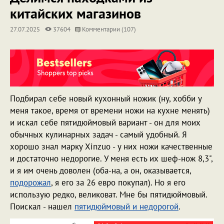
китайских магазинов
27.07.2025
37604
Комментарии (107)
Подбирал себе новый кухонный ножик (ну, хобби у
меня такое, время от времени ножи на кухне менять)
и искал себе пятидюймовый вариант - он для моих
обычных кулинарных задач - самый удобный. Я
хорошо знал марку Xinzuo - у них ножи качественные
и достаточно недорогие. У меня есть их шеф-нож 8,3",
и я им очень доволен (оба-на, а он, оказывается,
подорожал
, я его за 26 евро покупал). Но я его
использую редко, великоват. Мне бы пятидюймовый.
Поискал - нашел
пятидюймовый и недорогой
.