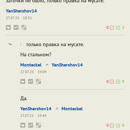
заточки не было, только правка на мусате.
YanShershov14
27.07.25
18:51
0
2
только правка на мусате.
На стальном?
Monteckel
YanShershov14
27.07.25
19:09
0
0
Да.
YanShershov14
Monteckel
27.07.25
19:44
0
0