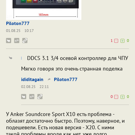
Piloton777
01.08.25
10:17
1
0
DDCS 3.1 3/4 осевой контроллер для ЧПУ
Мягко говоря это очень странная поделка
ididitagain
Piloton777
02.08.25
22:11
0
0
У Anker Soundcore Sport X10 есть проблема -
облазят достаточно быстро. Поэтому, наверное, и
подешевели. Есть новая версия - X20. С ними
такой проблемы вроде как нет, уже долго