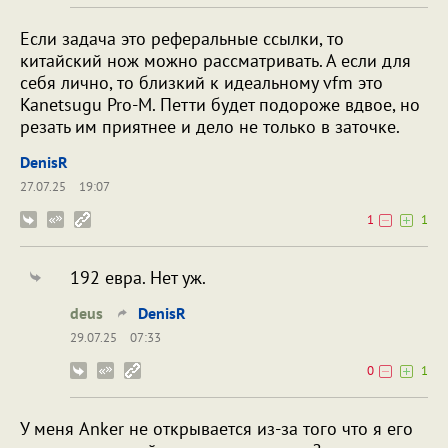
Если задача это реферальные ссылки, то
китайский нож можно рассматривать. А если для
себя лично, то близкий к идеальному vfm это
Kanetsugu Pro-M. Петти будет подороже вдвое, но
резать им приятнее и дело не только в заточке.
DenisR
27.07.25
19:07
1
1
192 евра. Нет уж.
deus
DenisR
29.07.25
07:33
0
1
У меня Anker не открывается из-за того что я его