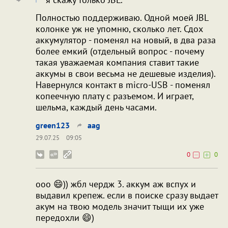
Полностью поддерживаю. Одной моей JBL
колонке уж не упомню, сколько лет. Сдох
аккумулятор - поменял на новый, в два раза
более емкий (отдельный вопрос - почему
такая уважаемая компания ставит такие
аккумы в свои весьма не дешевые изделия).
Навернулся контакт в micro-USB - поменял
копеечную плату с разъемом. И играет,
шельма, каждый день часами.
green123
aag
29.07.25
09:05
0
0
ооо 😄)) жбл чердж 3. аккум аж вспух и
выдавил крепеж. если в поиске сразу выдает
акум на твою модель значит тыщи их уже
передохли 😄)