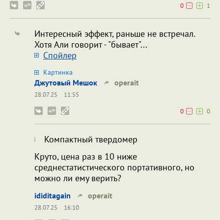
0
1
Интересный эффект, раньше не встречал.
Хотя Али говорит - "бывает"...
Cпойлер
Картинка
Джутовый Мешок
operait
28.07.25
11:55
0
0
Компактный твердомер
Круто, цена раз в 10 ниже
среднестатистического портативного, но
можно ли ему верить?
ididitagain
operait
28.07.25
16:10