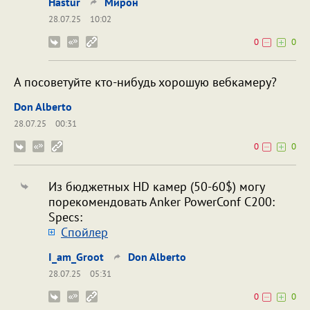
Hastur
Мирон
28.07.25
10:02
0
0
А посоветуйте кто-нибудь хорошую вебкамеру?
Don Alberto
28.07.25
00:31
0
0
Из бюджетных HD камер (50-60$) могу
порекомендовать Anker PowerConf C200:
Specs:
Cпойлер
I_am_Groot
Don Alberto
28.07.25
05:31
0
0