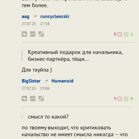
тем более.
aag
runcyclexcski
27.07.25
17:58
0
1
Креативный подарок для начальника,
бизнес-партнёра, тёщи...
Для тхуйла )
BigSister
Humanoid
27.07.25
19:06
3
0
смысл то какой?
по твоему выходит, что критиковать
начальство не имеет смысла никогда -- что