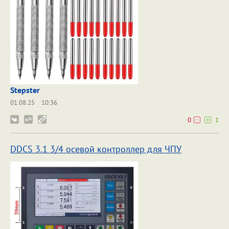
Stepster
01.08.25
10:36
0
1
DDCS 3.1 3/4 осевой контроллер для ЧПУ