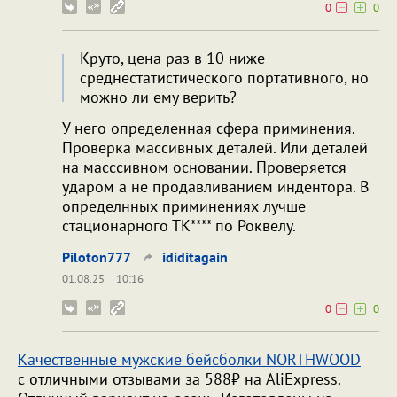
0
0
Круто, цена раз в 10 ниже
среднестатистического портативного, но
можно ли ему верить?
У него определенная сфера приминения.
Проверка массивных деталей. Или деталей
на масссивном основании. Проверяется
ударом а не продавливанием индентора. В
определнных приминениях лучше
стационарного ТК**** по Роквелу.
Piloton777
ididitagain
01.08.25
10:16
0
0
Качественные мужские бейсболки NORTHWOOD
с отличными отзывами за 588₽ на AliExpress.