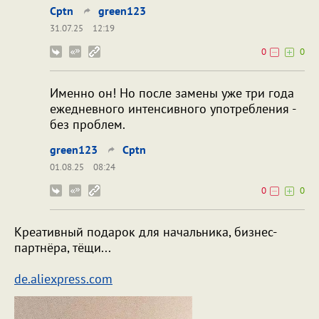
Cptn
green123
31.07.25
12:19
0
0
Именно он! Но после замены уже три года
ежедневного интенсивного употребления -
без проблем.
green123
Cptn
01.08.25
08:24
0
0
Креативный подарок для начальника, бизнес-
партнёра, тёщи...
de.aliexpress.com