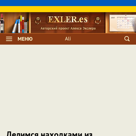
Ali
МЕНЮ
Делимся находками из