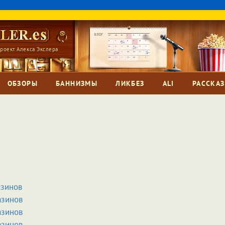
роект Алекса Экслера
ОБЗОРЫ
БАННИЗМЫ
ЛИКБЕЗ
ALI
РАССКА
азинов
азинов
азинов
азинов