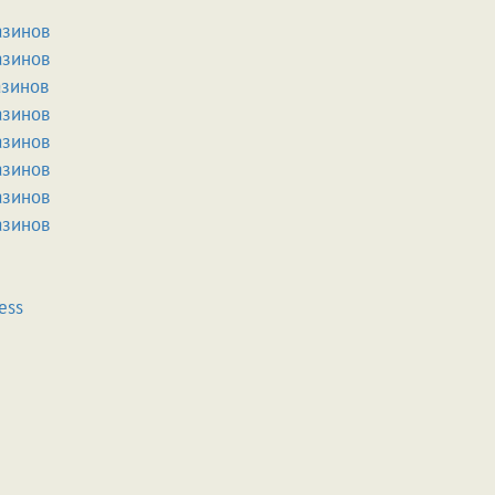
азинов
азинов
азинов
азинов
азинов
азинов
азинов
азинов
ess