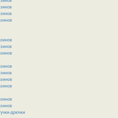
азинов
азинов
азинов
азинов
азинов
азинов
азинов
азинов
азинов
азинов
азинов
азинов
азинов
тучки-дрючки