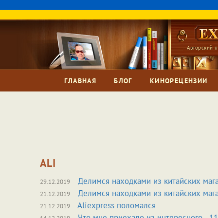
Авторский п
ГЛАВНАЯ
БЛОГ
КИНОРЕЦЕНЗИИ
ALI
Делимся находками из китайских маг
29.12.2019
Делимся находками из китайских маг
21.12.2019
Aliexpress поломался
21.12.2019
Что мне приехало из интересного - 11