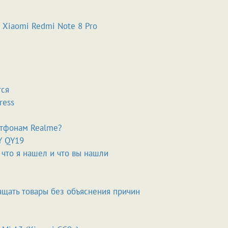
 Xiaomi Redmi Note 8 Pro
тся
ress
ртфонам Realme?
Y QY19
- что я нашел и что вы нашли
ащать товары без объяснения причин