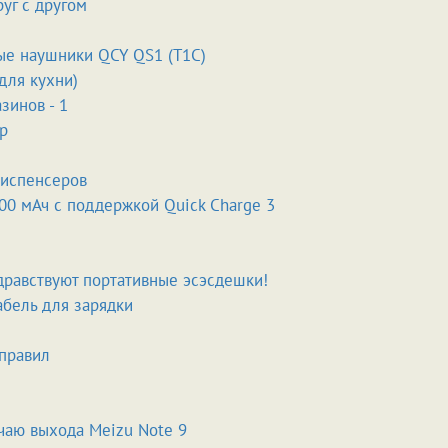
руг с другом
е наушники QCY QS1 (T1C)
для кухни)
зинов - 1
р
диспенсеров
00 мАч с поддержкой Quick Charge 3
дравствуют портативные эсэсдешки!
абель для зарядки
правил
чаю выхода Meizu Note 9