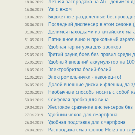
Летняя распродажа на Ali - делимся д
18.06.2019
Уж с ежом
16.06.2019
Бюджетные разделенные беспроводны
10.06.2019
Последний диспенсер в этом сезоне (
08.06.2019
Делимся находками из китайских мага
01.06.2019
Пятнишное вино и прикольный аэрато
31.05.2019
Удобная гарнитурка для звонков
28.05.2019
Третий раунд боев без правил среди 
25.05.2019
Удобный внешний аккумулятор на 100
23.05.2019
Электробритва бэлий-бэлий
18.05.2019
Электромельнички - наконец-то!
11.05.2019
Долой внешние диски и флешки, да з
06.05.2019
Необычные способы носить с собой к
02.05.2019
Сейфовая пробка для вина
30.04.2019
Жестокое сражение диспенсеров без 
29.04.2019
Удобный чехол для смартфона
27.04.2019
Удобная подставка для смартфона
26.04.2019
Распродажа смартфонов Meizu по слу
24.04.2019