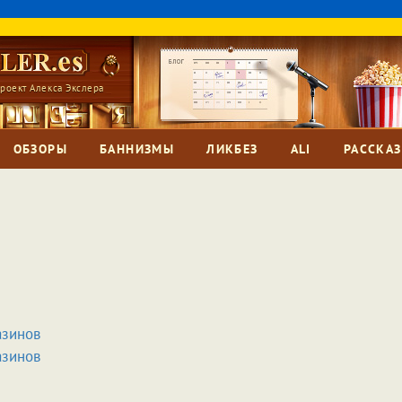
роект Алекса Экслера
ОБЗОРЫ
БАННИЗМЫ
ЛИКБЕЗ
ALI
РАССКА
азинов
азинов