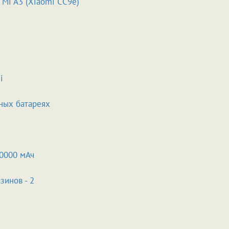
Mi A3 (Xiaomi CC9e)
i
ных батареях
0000 мАч
зинов - 2