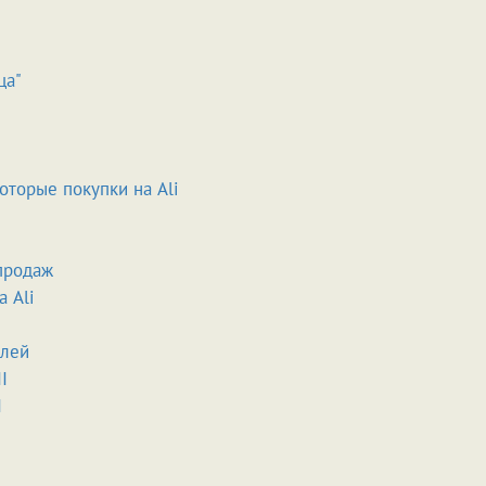
ца"
оторые покупки на Ali
продаж
а Ali
блей
I
I