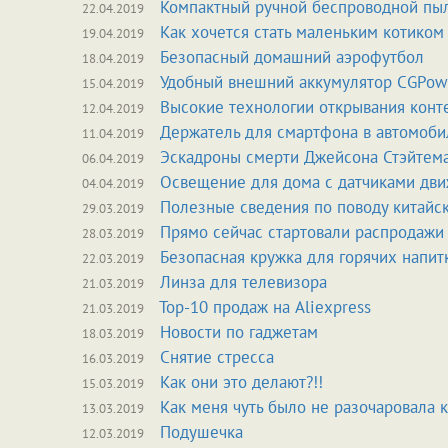
Компактный ручной беспроводной пы
22.04.2019
Как хочется стать маленьким котиком
19.04.2019
Безопасный домашний аэрофутбол
18.04.2019
Удобный внешний аккумулятор CGPow
15.04.2019
Высокие технологии открывания конт
12.04.2019
Держатель для смартфона в автомоби
11.04.2019
Эскадроны смерти Джейсона Стэйтем
06.04.2019
Освещение для дома с датчиками дв
04.04.2019
Полезные сведения по поводу китайс
29.03.2019
Прямо сейчас стартовали распродажи н
28.03.2019
Безопасная кружка для горячих напит
22.03.2019
Линза для телевизора
21.03.2019
Top-10 продаж на Aliexpress
21.03.2019
Новости по гаджетам
18.03.2019
Снятие стресса
16.03.2019
Как они это делают?!!
15.03.2019
Как меня чуть было не разочаровала 
13.03.2019
Подушечка
12.03.2019