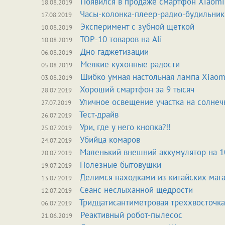
Появился в продаже смартфон Xiaomi 
18.08.2019
Часы-колонка-плеер-радио-будильник
17.08.2019
Эксперимент с зубной щеткой
10.08.2019
TOP-10 товаров на Ali
10.08.2019
Дно гаджетизации
06.08.2019
Мелкие кухонные радости
05.08.2019
Шибко умная настольная лампа Xiaom
03.08.2019
Хороший смартфон за 9 тысяч
28.07.2019
Уличное освещение участка на солнеч
27.07.2019
Тест-драйв
26.07.2019
Ури, где у него кнопка?!!
25.07.2019
Убийца комаров
24.07.2019
Маленький внешний аккумулятор на 1
20.07.2019
Полезные бытовушки
19.07.2019
Делимся находками из китайских мага
13.07.2019
Сеанс неслыханной щедрости
12.07.2019
Тридцатисантиметровая треххвосточка
06.07.2019
Реактивный робот-пылесос
21.06.2019