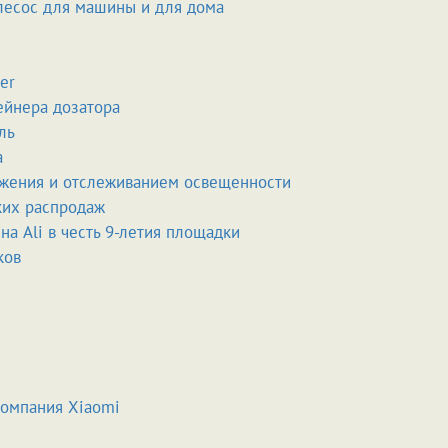
лесос для машины и для дома
er
ейнера дозатора
ль
а
ижения и отслеживанием освещенности
ких распродаж
а Ali в честь 9-летия площадки
ков
компания Xiaomi