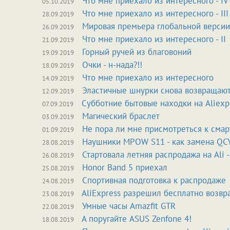
Что мне приехало из интересного - IV
05.10.2019
Что мне приехало из интересного - III
28.09.2019
Мировая премьера глобальной версии
26.09.2019
Что мне приехало из интересного - II
21.09.2019
Горный ручей из благовоний
19.09.2019
Очки - н-нада?!!
18.09.2019
Что мне приехало из интересного
14.09.2019
Эластичные шнурки снова возвращаю
12.09.2019
Субботние бытовые находки на Aliexp
07.09.2019
Магический браслет
03.09.2019
Не пора ли мне присмотреться к сма
01.09.2019
Наушники MPOW S11 - как замена QC
28.08.2019
Стартовала летняя распродажа на Ali 
26.08.2019
Honor Band 5 приехал
25.08.2019
Спортивная подготовка к распродаже
24.08.2019
AliExpress разрешил бесплатно возвр
23.08.2019
Умные часы Amazfit GTR
22.08.2019
А поругайте ASUS Zenfone 4!
18.08.2019