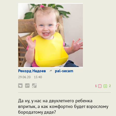
Рекорд Надоев
pal-secam
29.06.20
15:40
1
2
Да ну, у нас на двухлетнего ребенка
впритык, а как комфортно будет взрослому
бородатому дяде?