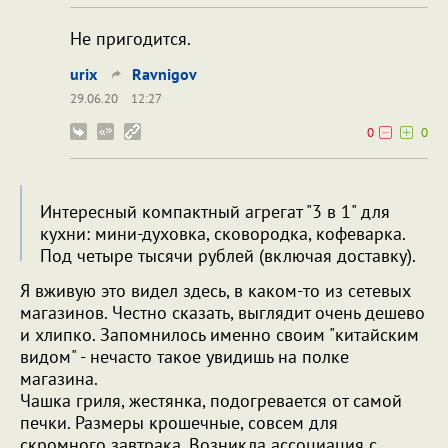
Не пригодится.
urix
Ravnigov
29.06.20
12:27
0
0
Интересный компактный агрегат "3 в 1" для
кухни: мини-духовка, сковородка, кофеварка.
Под четыре тысячи рублей (включая доставку).
Я вживую это видел здесь, в каком-то из сетевых
магазинов. Честно сказать, выглядит очень дешево
и хлипко. Запомнилось именно своим "китайским
видом" - нечасто такое увидишь на полке
магазина.
Чашка гриля, жестянка, подогревается от самой
печки. Размеры крошечные, совсем для
скромного завтрака. Возникла ассоциация с