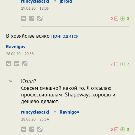
runcyclexcski
jbroid
29.06.20
18:05
0
0
В хозяйстве всяко
пригодится
Ravnigov
28.06.20
20:38
2
2
Юзал?
Совсем смешной какой-то. Я отсылаю
профессионалам: Shapeways хорошо и
дешево делают.
runcyclexcski
Ravnigov
28.06.20
23:54
0
0