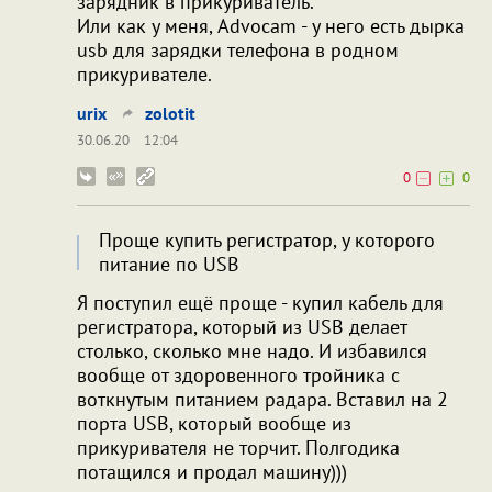
зарядник в прикуриватель.
Или как у меня, Advocam - у него есть дырка
usb для зарядки телефона в родном
прикуривателе.
urix
zolotit
30.06.20
12:04
0
0
Проще купить регистратор, у которого
питание по USB
Я поступил ещё проще - купил кабель для
регистратора, который из USB делает
столько, сколько мне надо. И избавился
вообще от здоровенного тройника с
воткнутым питанием радара. Вставил на 2
порта USB, который вообще из
прикуривателя не торчит. Полгодика
потащился и продал машину)))