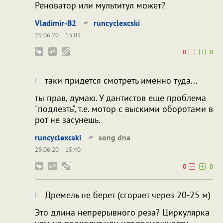
Реноватор или мультитул может?
Vladimir-B2
runcyclexcski
29.06.20
13:03
0
0
таки придётся смотреть именно туда...
ты прав, думаю. У дантистов еще проблема
"подлезть", т.е. мотор с выскими оборотами в
рот не засунешь.
runcyclexcski
song dna
29.06.20
15:40
0
0
Дремель не берет (сгорает через 20-25 м)
Это длина непрерывного реза? Циркулярка