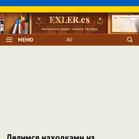
Ali
МЕНЮ
Делимся находками из