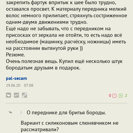
закрепить фартук впритык к шее было трудно,
оставался просвет. К материалу передника мелкий
волос немного прилипает, стряхнуть состриженное
одним-двумя движениями трудно.
Ещё надо не забывать, что с передником на
присосках от зеркала не отойти, то есть надо всё
необходимое (машинку, расчёску, ножницы) иметь
на расстоянии вытянутой руки ))
Резюме.
Очень полезная вещь. Купил ещё несколько штук
бородатым друзьям в подарок.
pal-secam
29.06.20
07:08
0
2
О переднике для бритья бороды.
Вариант с силиконовым слюнявчиком не
рассматривали?