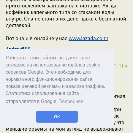
приготовлением завтрака на спиртовке. Ах, да,
кофейник капельного типа со стаканом воды
внутре. Она не стоит этих денег даже с бесплатной
доставкой.
Вот она и в онлайне у нас
www.lazada.co.th
AndrewBKK
28.06.20
19:57
Работая с этим сайтом, вы даете свое
согласие на использование файлов cookie
0
4
сервисов Google. Это необходимо для
нормального функционирования сайта,
Террабайтный SSD дешевле 5800 руб.
показа целевой рекламы и анализа трафика.
Статистика использования сайта
Купил один на пробу, пришёл за 14 дней, прогнал
отправляется в Google
Подробнее
его тестом Victoria - всё отлично, две недели
погонял в компе - нет проблем. Заказал ещё три
штучки, на замену в семейные ноутбуки. Считаю
ОК
объём 1Tb оптимальным для покупки, потому что
меньшие объёмы на мой взгляд не выдерживают