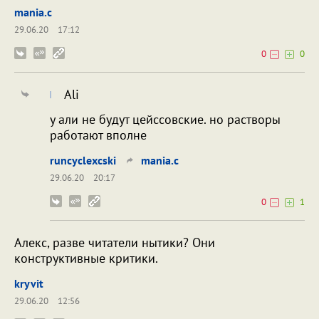
mania.c
29.06.20
17:12
0
0
Ali
у али не будут цейссовские. но растворы
работают вполне
runcyclexcski
mania.c
29.06.20
20:17
0
1
Алекс, разве читатели нытики? Они
конструктивные критики.
kryvit
29.06.20
12:56