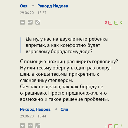
Оля
Рекорд Надоев
29.06.20
18:23
0
0
Да ну, у нас на двухлетнего ребенка
впритык, а как комфортно будет
взрослому бородатому дяде?
С помощью ножниц расширить горловину?
Ну или тесьму обернуть один раз вокруг
шеи, а концы тесьмы прикрепить к
слюнявчику степлером.
Сам так не делаю, так как бороду не
отращиваю. Просто предположил, что
возможно и такое решение проблемы.
Рекорд Надоев
Оля
29.06.20
18:44
1
2