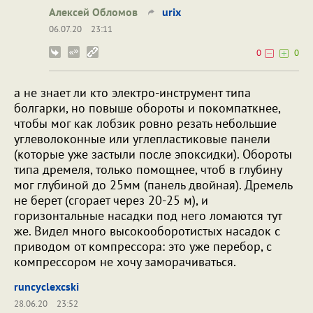
Алексей Обломов
urix
06.07.20
23:11
0
0
а не знает ли кто электро-инструмент типа
болгарки, но повыше обороты и покомпаткнее,
чтобы мог как лобзик ровно резать небольшие
углеволоконные или углепластиковые панели
(которые уже застыли после эпоксидки). Обороты
типа дремеля, только помощнее, чтоб в глубину
мог глубиной до 25мм (панель двойная). Дремель
не берет (сгорает через 20-25 м), и
горизонтальные насадки под него ломаются тут
же. Видел много высокооборотистых насадок с
приводом от компрессора: это уже перебор, с
компрессором не хочу заморачиваться.
runcyclexcski
28.06.20
23:52