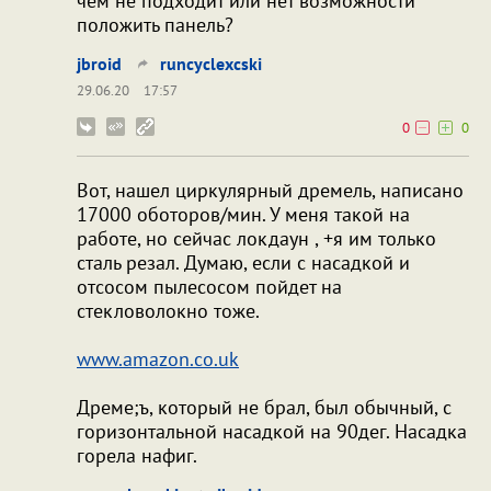
чем не подходит или нет возможности
положить панель?
jbroid
runcyclexcski
29.06.20
17:57
0
0
Вот, нашел циркулярный дремель, написано
17000 оботоров/мин. У меня такой на
работе, но сейчас локдаун , +я им только
сталь резал. Думаю, если с насадкой и
отсосом пылесосом пойдет на
стекловолокно тоже.
www.amazon.co.uk
Дреме;ъ, который не брал, был обычный, с
горизонтальной насадкой на 90дег. Насадка
горела нафиг.