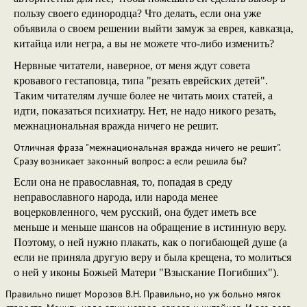
пользу своего единородца? Что делать, если она уже
объявила о своем решении выйти замуж за еврея, кавказца,
китайца или негра, а вы не можете что-либо изменить?
Нервные читатели, наверное, от меня ждут совета
кровавого гестаповца, типа "резать еврейских детей".
Таким читателям лучше более не читать моих статей, а
идти, показаться психиатру. Нет, не надо никого резать,
межнациональная вражда ничего не решит.
Отличная фраза "межнациональная вражда ничего не решит".
Сразу возникает законный вопрос: а если решила бы?
Если она не православная, то, попадая в среду
неправославного народа, или народа менее
воцерковленного, чем русский, она будет иметь все
меньше и меньше шансов на обращение в истинную веру.
Поэтому, о ней нужно плакать, как о погибающей душе (а
если не приняла другую веру и была крещена, то молиться
о ней у иконы Божьей Матери "Взыскание Погибших").
Правильно пишет Морозов В.Н. Правильно, но уж больно мягок