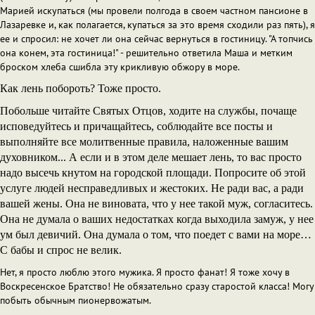
Марией искупаться (мы провели полгода в своем частном пансионе в
Лазаревке и, как полагается, купаться за это время сходили раз пять), я
ее и спросил: не хочет ли она сейчас вернуться в гостиницу. "А топчись
она конем, эта гостиница!" - решительно ответила Маша и метким
броском хлеба сшибла эту крикливую обжору в море.
Как лень побороть? Тоже просто.
Побольше читайте Святых Отцов, ходите на службы, почаще
исповедуйтесь и причащайтесь, соблюдайте все посты и
выполняйте все молитвенные правила, наложенные вашим
духовником... А если и в этом деле мешает лень, то вас просто
надо высечь кнутом на городской площади. Попросите об этой
услуге людей несправедливых и жестоких. Не ради вас, а ради
вашей жены. Она не виновата, что у нее такой муж, согласитесь.
Она не думала о ваших недостатках когда выходила замуж, у нее
ум был девичий. Она думала о том, что поедет с вами на море…
С бабы и спрос не велик.
Нет, я просто люблю этого мужика. Я просто фанат! Я тоже хочу в
Воскресенское Братство! Не обязательно сразу старостой класса! Могу
побыть обычным пионервожатым.