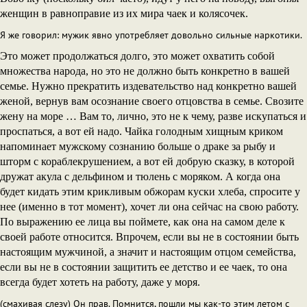
женщин в равноправие из их мира чаек и колясочек.
Я же говорил: мужик явно употребляет довольно сильные наркотики.
Это может продолжаться долго, это может охватить собой
множества народа, но это не должно быть конкретно в вашей
семье. Нужно прекратить издевательство над конкретно вашей
женой, вернув вам осознание своего отцовства в семье. Свозите
жену на море … Вам то, лично, это не к чему, разве искупаться и
проспаться, а вот ей надо. Чайка голодным хищным криком
напоминает мужскому сознанию больше о драке за рыбу и
шторм с кораблекрушением, а вот ей добрую сказку, в которой
дружат акула с дельфином и тюлень с моряком. А когда она
будет кидать этим крикливым обжорам куски хлеба, спросите у
нее (именно в тот момент), хочет ли она сейчас на свою работу.
По выражению ее лица вы поймете, как она на самом деле к
своей работе относится. Впрочем, если вы не в состоянии быть
настоящим мужчиной, а значит и настоящим отцом семейства,
если вы не в состоянии защитить ее детство и ее чаек, то она
всегда будет хотеть на работу, даже у моря.
(смахивая слезу) Он прав. Помнится, пошли мы как-то этим летом с