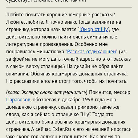
Любите почитать хорошие юморные рассказы?
Любите, любите. Я точно знаю. Тогда загляните на
страничку, которая называется "
Юмор от Шу
", где
действительно можно найти очень симпатичные
литературные произведения. Особенно мне
понравилась миниатюрка "
Рассказ отдыхающей
" (из-
за фрейма не могу дать точный адрес, но этот рассказ
в самом верху страницы.) На дизайн не обращайте
внимания. Обычная кошмарная домашняя страничка.
Но рассказики вполне стоят того, чтобы их почитать.
(
глаза Экслера снова затуманились
) Помнится, мессир
Паравозов
, обозревая в декабре 1998 года мою
домашнюю страничку, сказал примерно такие же
слова, как я сейчас о страничке "Шу". Тогда это
действительно была обычная кошмарная домашняя
страничка. А сейчас Exler.Ru в его нынешней ипостаси
уже скоро год должен исполниться. Как время-то