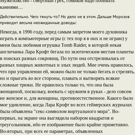
Мужеложство - смертный грех, гомиков надо побивать
камнями…
Действительно. Чего тянуть-то? Но дело не в этом. Дальше Морозов
приводит весьма неожиданные доводы:
Некогда, в 1996 году, перед самым запретом моего духовника
играть в компьютерные игры (с тех пор я в них и не играю) у
меня была любимая игрушка Tomb Raider, в которой некая
англичанка Лара Крофт бегала по экзотическим местам планеты
в поисках разных сокровищ. По пути она отстреливалась от
разных хищных животных и злых людей. Мне очень нравилось,
что при управлении ей, можно было не только бегать и стрелять,
но и прыгать во все стороны, плавать и вытворять всякие
сложные трюки. Не нравилось только то, что она была
женщиной, поскольку, воевать с оружием в руках - дело совсем
не женское и, для женщины, противоестественное. Какого было
мое удивление, когда Лара Крофт во всех геймерских журналах
была объявлена "секс-символом виртуального мира". Во-
первых, на экране она выглядила набором квадратов и
треугольников, ибо ее изображение было крайне приметивно.
Во-вторых, при всех ее параметрах, объявленных