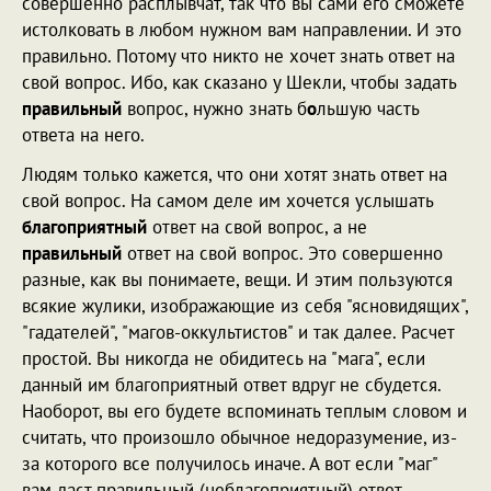
совершенно расплывчат, так что вы сами его сможете
истолковать в любом нужном вам направлении. И это
правильно. Потому что никто не хочет знать ответ на
свой вопрос. Ибо, как сказано у Шекли, чтобы задать
правильный
вопрос, нужно знать б
о
льшую часть
ответа на него.
Людям только кажется, что они хотят знать ответ на
свой вопрос. На самом деле им хочется услышать
благоприятный
ответ на свой вопрос, а не
правильный
ответ на свой вопрос. Это совершенно
разные, как вы понимаете, вещи. И этим пользуются
всякие жулики, изображающие из себя "ясновидящих",
"гадателей", "магов-оккультистов" и так далее. Расчет
простой. Вы никогда не обидитесь на "мага", если
данный им благоприятный ответ вдруг не сбудется.
Наоборот, вы его будете вспоминать теплым словом и
считать, что произошло обычное недоразумение, из-
за которого все получилось иначе. А вот если "маг"
вам даст правильный (неблагоприятный) ответ,