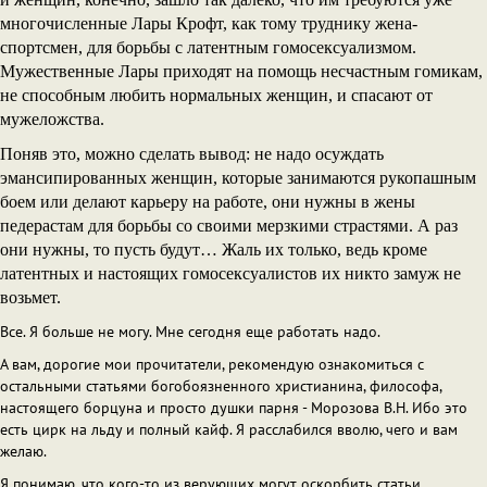
многочисленные Лары Крофт, как тому труднику жена-
спортсмен, для борьбы с латентным гомосексуализмом.
Мужественные Лары приходят на помощь несчастным гомикам,
не способным любить нормальных женщин, и спасают от
мужеложства.
Поняв это, можно сделать вывод: не надо осуждать
эмансипированных женщин, которые занимаются рукопашным
боем или делают карьеру на работе, они нужны в жены
педерастам для борьбы со своими мерзкими страстями. А раз
они нужны, то пусть будут… Жаль их только, ведь кроме
латентных и настоящих гомосексуалистов их никто замуж не
возьмет.
Все. Я больше не могу. Мне сегодня еще работать надо.
А вам, дорогие мои прочитатели, рекомендую ознакомиться с
остальными статьями богобоязненного христианина, философа,
настоящего борцуна и просто душки парня - Морозова В.Н. Ибо это
есть цирк на льду и полный кайф. Я расслабился вволю, чего и вам
желаю.
Я понимаю, что кого-то из верующих могут оскорбить статьи