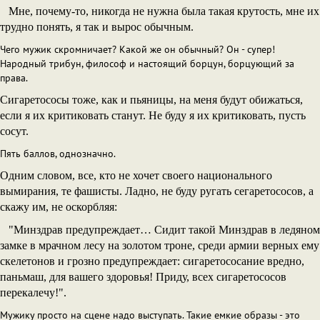
Мне, почему-то, никогда не нужна была такая крутость, мне их
трудно понять, я так и вырос обычным.
Чего мужик скромничает? Какой же он обычный? Он - супер!
Народный трибун, философ и настоящий борцун, борцующий за
права.
Сигаретососы тоже, как и пьяницы, на меня будут обижаться,
если я их критиковать станут. Не буду я их критиковать, пусть
сосут.
Пять баллов, однозначно.
Одним словом, все, кто не хочет своего национального
вымирания, те фашисты. Ладно, не буду ругать сегаретососов, а
скажу им, не оскорбляя:
"Минздрав предупреждает… Сидит такой Минздрав в ледяном
замке в мрачном лесу на золотом троне, среди армии верных ему
скелетонов и грозно предупреждает: сигаретососание вредно,
паньмаш, для вашего здоровья! Приду, всех сигаретососов
перекалечу!".
Мужику просто на сцене надо выступать. Такие емкие образы - это