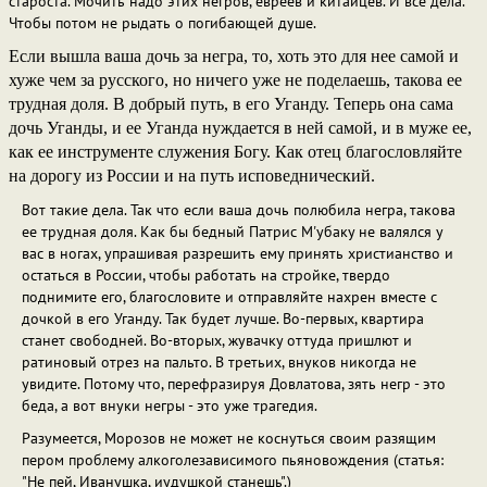
староста. Мочить надо этих негров, евреев и китайцев. И все дела.
Чтобы потом не рыдать о погибающей душе.
Если вышла ваша дочь за негра, то, хоть это для нее самой и
хуже чем за русского, но ничего уже не поделаешь, такова ее
трудная доля. В добрый путь, в его Уганду. Теперь она сама
дочь Уганды, и ее Уганда нуждается в ней самой, и в муже ее,
как ее инструменте служения Богу. Как отец благословляйте
на дорогу из России и на путь исповеднический.
Вот такие дела. Так что если ваша дочь полюбила негра, такова
ее трудная доля. Как бы бедный Патрис М'убаку не валялся у
вас в ногах, упрашивая разрешить ему принять христианство и
остаться в России, чтобы работать на стройке, твердо
поднимите его, благословите и отправляйте нахрен вместе с
дочкой в его Уганду. Так будет лучше. Во-первых, квартира
станет свободней. Во-вторых, жувачку оттуда пришлют и
ратиновый отрез на пальто. В третьих, внуков никогда не
увидите. Потому что, перефразируя Довлатова, зять негр - это
беда, а вот внуки негры - это уже трагедия.
Разумеется, Морозов не может не коснуться своим разящим
пером проблему алкоголезависимого пьяновождения (статья:
"Не пей, Иванушка, иудушкой станешь".)