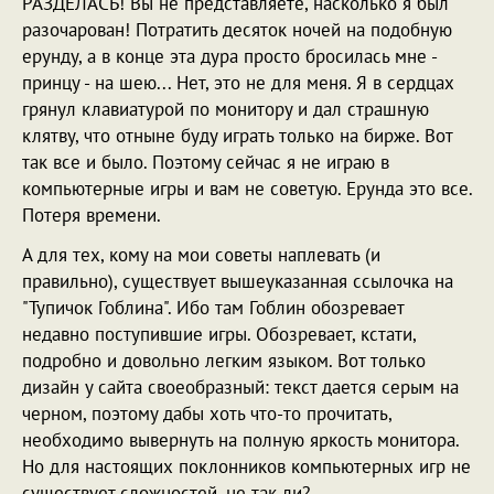
РАЗДЕЛАСЬ! Вы не представляете, насколько я был
разочарован! Потратить десяток ночей на подобную
ерунду, а в конце эта дура просто бросилась мне -
принцу - на шею... Нет, это не для меня. Я в сердцах
грянул клавиатурой по монитору и дал страшную
клятву, что отныне буду играть только на бирже. Вот
так все и было. Поэтому сейчас я не играю в
компьютерные игры и вам не советую. Ерунда это все.
Потеря времени.
А для тех, кому на мои советы наплевать (и
правильно), существует вышеуказанная ссылочка на
"Тупичок Гоблина". Ибо там Гоблин обозревает
недавно поступившие игры. Обозревает, кстати,
подробно и довольно легким языком. Вот только
дизайн у сайта своеобразный: текст дается серым на
черном, поэтому дабы хоть что-то прочитать,
необходимо вывернуть на полную яркость монитора.
Но для настоящих поклонников компьютерных игр не
существует сложностей, не так ли?