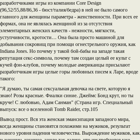
разработчиками игры из компании Core Design
(96,52/55,88/86,36 - бюст/талия/бедра) в ней не было самого
главного для женщины параметра - женственности. При всех ее
формах, она не являлась женщиной из за отсутствия
элементарных женских качеств - нежности, мягкости,
уступчивости, кротости… Она была просто машиной для
добывания сокровищ при помощи огнестрельного оружия, как
Indiana Jones. Но почему у такой бой-бабы на западе такая
репутация секс-символа, почему там создан целый ее культ с
кучей фэн-клубов, почему молодые американцы присылают
разработчикам игры целые горы любовных писем к Ларе, вроде
такого:
"Я думаю, ты самая сексуальная девочка на свете, которую я
знаю! Розы красные. Фиалки синие. Джеймс Бонд крут, но ты
круче! С любовью, Адам Санман" (Страна игр. Специальный
выпуск: все о вселенной Tomb Raider, стр.105
Вывод прост. Вся эта женская эмансипация западного мира,
когда женщины становятся похожими на мужиков, результат
нового уровня падения человечества. Вырождение мужиков, как
и женщин, конечно, зашло так далеко, что им требуются уже