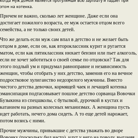
когда муж домой является прогулямши всю зарплату и падает при
этом на котенка.
Причем не важно, сколько лет женщине. Даже если она
достигает пожилого возраста, ее муж остается отцом всего
семейства, а не только своих детей.
Что же делать если муж сам впал в детство и не желает быть
отцом в доме, если он, как второклассник курит и ругается
матом, если как пятиклассник нюхает бензин или пьет алкоголь,
если не хочет заботиться о своей семье по отцовски? Так для
этого подлый ум и придумал равноправие и независимость
женщин, чтобы отобрать у них детство, заменив его на вечное
подростковое хулиганство недозрелого мужчины. Вместо
чистого детства девочки, кормящей чаек и лечащей котенка
эмансипация подтасовывает пошлое детство сорванца Вовочки
Бузыкина из спецшколы, с бутылкой, дурочкой в кустах и
катанием на разных колесных механизмах. А женщина пусть
идет работать, нечего дома сидеть. А то еще детей нарожает,
потом возись с ними.
Прочие мужчины, привыкшие с детства уважать во дворе
Вовочку (поскольку бил часто), идут у него на поводу, выгоняя