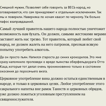
Смешной мужик. Позволяет себе говорить за ВЕСЬ народ, но
оговаривается, что сам принадлежит к отдельным исключениям. Так
мы и поверили. Наверняка по ночам квасит по-черному. Уж больно
пафос взаправдашний.
Самый лучший правитель нашего народа полностью уничтожит
возможность нам бухать. Он должен, самыми жестокими мерами
заставит жить нас трезво. Тот правитель, который любит свой
народ, не должен жалеть на него патронов, пресекая всякую
попытку употребить алкоголь.
Да он просто пьян. Напился староста до синих крокодилов. Это мне
сразу напомнило проповеди о вреде пьянства оберфельдкурата Отто
Каца, которые тот делал очень проникновенно только в состоянии
окосения до поросячьего визга.
Церковное употребление вина должно остаться единственным в
народе, и только в церковных целях. Любое употребление этого
сакрального напитка вне рамок Таинств и церковных обрядов,
уже должно ложиться уголовным преступлением на
священнослужителя.