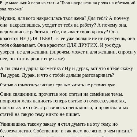
Еще маленький перл из статьи "Твоя накрашенная рожа на обезьяний
зад похожа"
Мужик, для кого накрасилась твоя жена? Для тебя? А почему,
она, накрасившись, уходит от тебя на работу? А почему она,
вернувшись с работы к тебе, смывает свою краску? Она
красится НЕ ДЛЯ ТЕБЯ! Ты ее уже больше не интересуешь, она
тебя обманывает. Она красится ДЛЯ ДРУГИХ. И уж будь
уверен, не для женщин (впрочем, может и для женщин, спроси у
нее, но этот вариант еще гаже).
А ты сам ей дарил косметику? Ну и дурак, вот что я тебе скажу.
Ты дурак. Дурак, и что с тобой дальше разговаривать?
Статью о гомосексуалистах нервным читать не рекомендую.
Один священник, прочитав мои статьи на семейные темы,
попросил меня написать теперь статью о гомосексуалистах,
поскольку их сейчас развилось очень много, и православных
статей на такую тему никто не пишет.
Удивившись такому заказу, я стал думать на эту тему, но
безрезультатно. Собственно, и так всем все ясно, о чем писать?