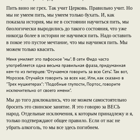
Пить вино не грех. Так учит Церковь. Правильно учит. Но
мы не умеем пить, мы умеем только бухать. И, как
показала история, мы не в состоянии научиться пить, мы
биологически выродились до такого состояния, что уже
никогда более в истории не научимся пить. Надо оставить
в покое это пустое мечтание, что мы научимся пить. Мы
можем только квасить.
Меня умиляет это пафосное "мы". В сети Фидо часто
употребляется одна весьма правильная фраза, придуманная
кем-то из питерцев: "Отучаемся говорить за всю Сеть". Так вот,
Морозов. Отучайся говорить за всех нас. Или, как сказано в
"Трех мушкетерах": "Подобные глупости, Портос, говорите
исключительно от своего имени".
Мы до того доклюкались, что не можем самостоятельно
бросить это свинское занятие. Я это говорю за ВЕСЬ
народ. Отдельные исключения, к которым принадлежу и я,
только подтверждают общее правило. Если от нас не
убрать алкоголь, то мы все здесь погибнем.