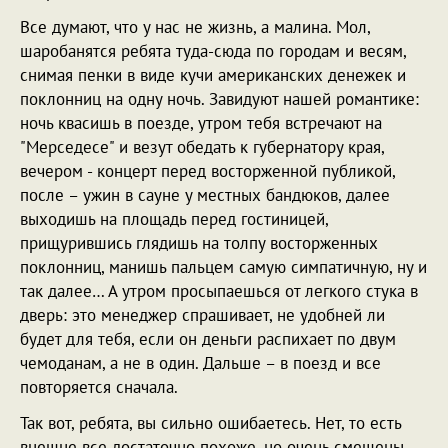
Все думают, что у нас не жизнь, а малина. Мол,
шаробанятся ребята туда-сюда по городам и весям,
снимая пенки в виде кучи американских денежек и
поклонниц на одну ночь. Завидуют нашей романтике:
ночь квасишь в поезде, утром тебя встречают на
"Мерседесе" и везут обедать к губернатору края,
вечером - концерт перед восторженной публикой,
после – ужин в сауне у местных бандюков, далее
выходишь на площадь перед гостиницей,
прищурившись глядишь на толпу восторженных
поклонниц, манишь пальцем самую симпатичную, ну и
так далее… А утром просыпаешься от легкого стука в
дверь: это менеджер спрашивает, не удобней ли
будет для тебя, если он деньги распихает по двум
чемоданам, а не в один. Дальше – в поезд и все
повторяется сначала.
Так вот, ребята, вы сильно ошибаетесь. Нет, то есть
внешне все достаточно похоже, но очень смещены