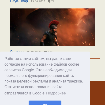
Паук-Нуар
15.06.2026
72
Одиссея
03.08.2026
249
Работая с этим сайтом, вы даете свое
согласие на использование файлов cookie
сервисов Google. Это необходимо для
нормального функционирования сайта,
Хостинг
показа целевой рекламы и анализа трафика.
Статистика использования сайта
© 1998–2026 Alex Exler
отправляется в Google
Подробнее
Facebook
RSS статей