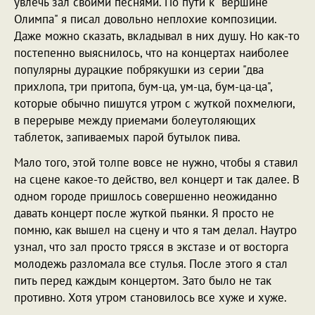
увлечь зал своими песнями. По пути к "вершине
Олимпа" я писал довольно неплохие композиции.
Даже можно сказать, вкладывал в них душу. Но как-то
постепенно выяснилось, что на концертах наиболее
популярны дурацкие побрякушки из серии "два
прихлопа, три притопа, бум-ца, ум-ца, бум-ца-ца",
которые обычно пишутся утром с жуткой похмелюги,
в перерыве между приемами болеутоляющих
таблеток, запиваемых парой бутылок пива.
Мало того, этой толпе вовсе не нужно, чтобы я ставил
на сцене какое-то действо, вел концерт и так далее. В
одном городе пришлось совершенно неожиданно
давать концерт после жуткой пьянки. Я просто не
помню, как вышел на сцену и что я там делал. Наутро
узнал, что зал просто трясся в экстазе и от восторга
молодежь разломала все стулья. После этого я стал
пить перед каждым концертом. Зато было не так
противно. Хотя утром становилось все хуже и хуже.