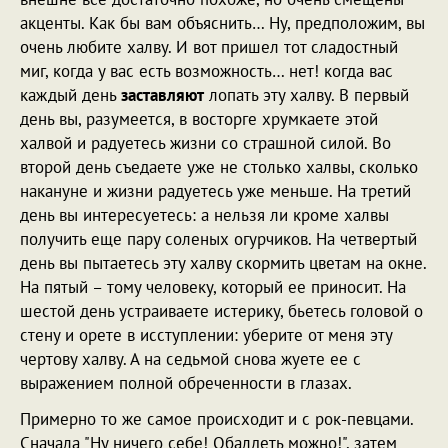
акценты. Как бы вам объяснить… Ну, предположим, вы
очень любите халву. И вот пришел тот сладостный
миг, когда у вас есть возможность… нет! когда вас
каждый день
заставляют
лопать эту халву. В первый
день вы, разумеется, в восторге хрумкаете этой
халвой и радуетесь жизни со страшной силой. Во
второй день съедаете уже не столько халвы, сколько
накануне и жизни радуетесь уже меньше. На третий
день вы интересуетесь: а нельзя ли кроме халвы
получить еще пару соленых огурчиков. На четвертый
день вы пытаетесь эту халву скормить цветам на окне.
На пятый – тому человеку, который ее приносит. На
шестой день устраиваете истерику, бьетесь головой о
стену и орете в исступлении: уберите от меня эту
чертову халву. А на седьмой снова жуете ее с
выражением полной обреченности в глазах.
Примерно то же самое происходит и с рок-певцами.
Сначала "Ну ничего себе! Обалдеть можно!", затем