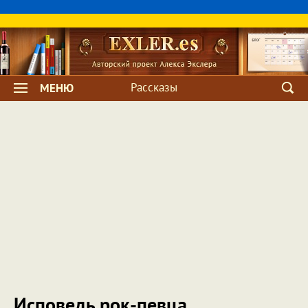
Рассказы
МЕНЮ
Исповедь рок-певца