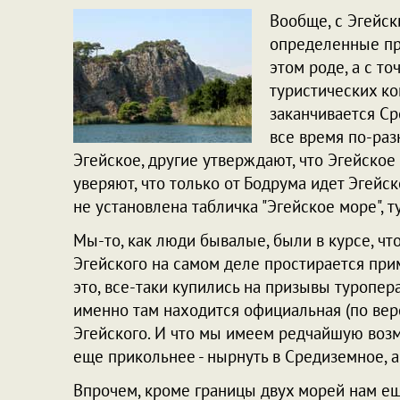
Вообще, с Эгейс
определенные про
этом роде, а с то
туристических ко
заканчивается Ср
все время по-раз
Эгейское, другие утверждают, что Эгейское
уверяют, что только от Бодрума идет Эгейск
не установлена табличка "Эгейское море", 
Мы-то, как люди бывалые, были в курсе, ч
Эгейского на самом деле простирается при
это, все-таки купились на призывы туропера
именно там находится официальная (по вер
Эгейского. И что мы имеем редчайшую возм
еще прикольнее - нырнуть в Средиземное, а
Впрочем, кроме границы двух морей нам ещ