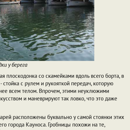
дки у берега
ая плоскодонка со скамейками вдоль всего борта, в
 - стойка с рулем и рукояткой передач, которую
 нее всем телом. Впрочем, этими неуклюжими
усством и маневрируют так ловко, что это даже
арей расположены буквально у самой стоянки этих
его города Кауноса. Гробницы похожи на те,