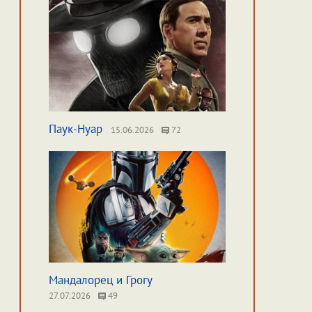
Паук-Нуар
15.06.2026
72
Мандалорец и Грогу
27.07.2026
49