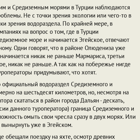
ким и Средиземным морями в Турции наблюдаются
блемы. Не с точки зрения экологии или чего-то в
чки зрения водораздела. По крайней мере, в
мпаниях на вопрос о том, где в Турции
едиземное море и начинается Эгейское, отвечают
ному. Одни говорят, что в районе Олюдениза уже
 начинается никак не раньше Мармариса, третьи
ое, никак не раньше. А так как на побережье нигде
туроператоры придумывают, что хотят.
то официальный водораздел Средиземного и
мерно на шестьдесят километров, но, несмотря на
тора скататься в район города Дальян - дескать,
сии данного туроператора) граница Средиземного и
ожность омыть свои чресла сразу в двух морях. Или
 вынырнуть уже в Эгейском.
е обещали поездку на яхте, осмотр древних