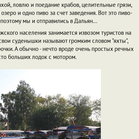
ахой, ловлю и поедание крабов, целительные грязи,
зеро и одно пиво за счет заведения. Вот это пиво-
 поэтому мы и отправились в Дальян...
мужского населения занимается извозом туристов на
 свои суденышки называют громким словом "яхты",
рочки. А обычно - нечто вроде очень простых речных
то больших лодок с мотором.