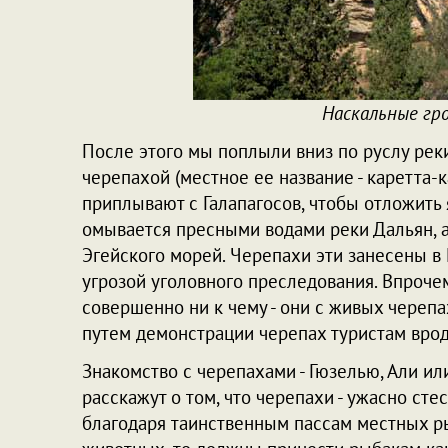
Наскальные гр
После этого мы поплыли вниз по руслу реки
черепахой (местное ее название - каретта-
приплывают с Галапагосов, чтобы отложить 
омывается пресными водами реки Дальян, а
Эгейского морей. Черепахи эти занесены в 
угрозой уголовного преследования. Впроче
совершенно ни к чему - они с живых черепа
путем демонстрации черепах туристам врод
Знакомство с черепахами - Гюзелью, Али ил
расскажут о том, что черепахи - ужасно ст
благодаря таинственным пассам местных ры